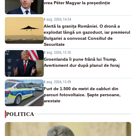
vrea Péter Magyar la președinție
8 aug. 2026, 14:34
Alertă la granița României. O dronă a
explodat lângă un gazoduct, iar premierul
Bulgariei a convocat Consiliul de
Securitate
8 aug. 2026, 13:35
Groenlanda îi pune frână lui Trump.
Avertisment dur după planul de foraj
8 aug. 2026, 13:09
Furt de 1.500 de metri de cabluri din
parcuri fotovoltaice. Șapte persoane,
arestate
POLITICA