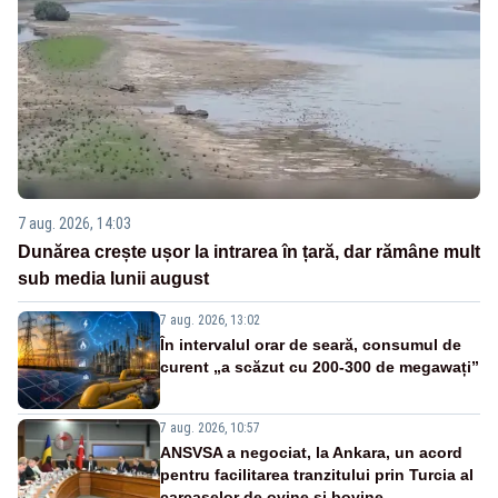
7 aug. 2026, 14:03
Dunărea crește ușor la intrarea în țară, dar rămâne mult
sub media lunii august
7 aug. 2026, 13:02
În intervalul orar de seară, consumul de
curent „a scăzut cu 200-300 de megawați”
7 aug. 2026, 10:57
ANSVSA a negociat, la Ankara, un acord
pentru facilitarea tranzitului prin Turcia al
carcaselor de ovine și bovine