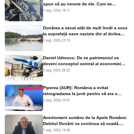
spun că au nevoie de ele. Cum se
pasează vina în plină criză energetică
1 aug. 2026, 18:11
Dunărea a secat atât de mult încât a scos
la suprafață nave naziste din al doilea
război mondial
1 aug. 2026, 23:10
Daniel Udrescu: De ce patrimoniul va
deveni conceptul central al economiei
viitoare?
2 aug. 2026, 09:22
Piperea (AUR): România a evitat
retrogradarea la junk pentru că era o
catastrofă pentru bănci și fondurile de
2 aug. 2026, 10:01
pensii
Avertisment sumbru de la Apele Române:
Debitul Dunării va continua să scadă.
Cernavodă s-ar putea închide în 4 zile
1 aug. 2026, 18:08