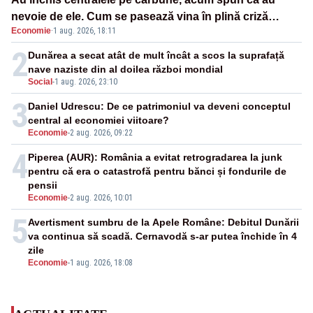
nevoie de ele. Cum se pasează vina în plină criză
Economie
·
1 aug. 2026, 18:11
energetică
2
Dunărea a secat atât de mult încât a scos la suprafață
nave naziste din al doilea război mondial
Social
-
1 aug. 2026, 23:10
3
Daniel Udrescu: De ce patrimoniul va deveni conceptul
central al economiei viitoare?
Economie
-
2 aug. 2026, 09:22
4
Piperea (AUR): România a evitat retrogradarea la junk
pentru că era o catastrofă pentru bănci și fondurile de
pensii
Economie
-
2 aug. 2026, 10:01
5
Avertisment sumbru de la Apele Române: Debitul Dunării
va continua să scadă. Cernavodă s-ar putea închide în 4
zile
Economie
-
1 aug. 2026, 18:08