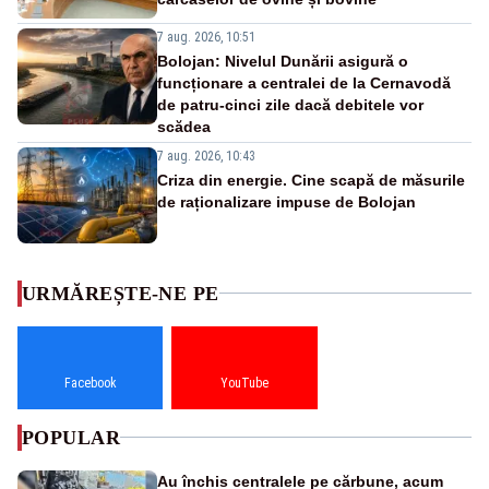
7 aug. 2026, 10:51
Bolojan: Nivelul Dunării asigură o
funcționare a centralei de la Cernavodă
de patru-cinci zile dacă debitele vor
scădea
7 aug. 2026, 10:43
Criza din energie. Cine scapă de măsurile
de raționalizare impuse de Bolojan
URMĂREȘTE-NE PE
Facebook
YouTube
POPULAR
Au închis centralele pe cărbune, acum