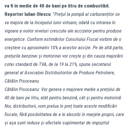
va fi în medie de 40 de bani pe litru de combustibil.
Reporter Iulian Olescu
: ”
Preţul la pompă al carburanţilor se
va majora de la începutul lunii viitoare, odată cu intrarea în
vigoare a noilor niveluri crescute ale accizelor pentru produse
energetice. Conform estimărilor Consiliului Fiscal vorbim de o
creștere cu aproximativ 10% a acestor accize. Pe de altă parte,
prețurile benzinei și motorinei vor crește și din cauza majorării
cotei standard de TVA, de la 19 la 21%, spune secretarul
general al Asociației Distribuitorilor de Produse Petroliere,
Cătălin Pisoceanu.
Cătălin Pisoceanu: Vor genera o majorare medie a prețului de
40 de bani pe litru, atât pentru benzină, cât și pentru motorină.
Noi, distribuitorii, vom prelua în preț toate aceste modificări
fiscale, fără posibilitatea de a le absorbi în marjele proprii, care
și așa sunt reduse și afectate suplimentar de impozitul