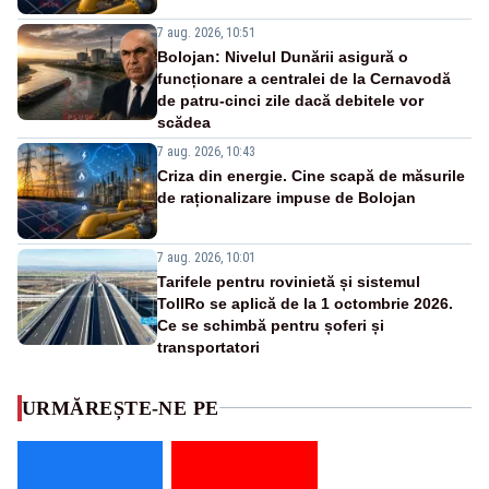
7 aug. 2026, 10:51
Bolojan: Nivelul Dunării asigură o
funcționare a centralei de la Cernavodă
de patru-cinci zile dacă debitele vor
scădea
7 aug. 2026, 10:43
Criza din energie. Cine scapă de măsurile
de raționalizare impuse de Bolojan
7 aug. 2026, 10:01
Tarifele pentru rovinietă și sistemul
TollRo se aplică de la 1 octombrie 2026.
Ce se schimbă pentru șoferi și
transportatori
URMĂREȘTE-NE PE