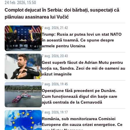
24 feb. 2026, 15:50
Complot dejucat în Serbia: doi bărbați, suspectați că
plănuiau asasinarea lui Vučić
7 aug. 2026, 21:42
Trump: Rusia ar putea lovi un stat NATO
în această toamnă. Ce spune despre
armele pentru Ucraina
7 aug. 2026, 20:43
Gest superb făcut de Adrian Mutu pentru
soția sa, Sandra. Zeci de mii de oameni au
văzut imaginile
7 aug. 2026, 19:45
Operațiune fără precedent pe Dunăre.
Cum funcționează digul din barje care
ajută centrala de la Cernavodă
7 aug. 2026, 19:17
România, sub monitorizarea Comisiei
Europene din cauza crizei energetice. Ce