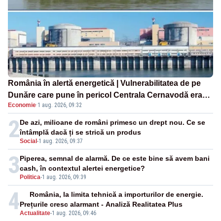
România în alertă energetică | Vulnerabilitatea de pe
Dunăre care pune în pericol Centrala Cernavodă era
Economie
·
1 aug. 2026, 09:32
cunoscută de pe vremea lui Ceaușescu
2
De azi, milioane de români primesc un drept nou. Ce se
întâmplă dacă ți se strică un produs
Social
-
1 aug. 2026, 09:37
3
Piperea, semnal de alarmă. De ce este bine să avem bani
cash, în contextul alertei energetice?
Politica
-
1 aug. 2026, 09:39
4
România, la limita tehnică a importurilor de energie.
Prețurile cresc alarmant - Analiză Realitatea Plus
Actualitate
-
1 aug. 2026, 09:46