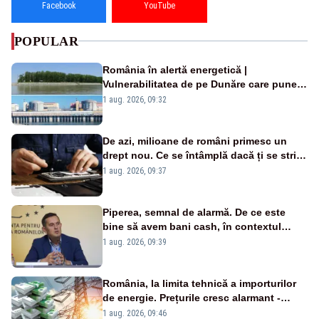
Facebook
YouTube
POPULAR
România în alertă energetică |
Vulnerabilitatea de pe Dunăre care pune
în pericol Centrala Cernavodă era
1 aug. 2026, 09:32
cunoscută de pe vremea lui Ceaușescu
De azi, milioane de români primesc un
drept nou. Ce se întâmplă dacă ți se strică
un produs
1 aug. 2026, 09:37
Piperea, semnal de alarmă. De ce este
bine să avem bani cash, în contextul
alertei energetice?
1 aug. 2026, 09:39
România, la limita tehnică a importurilor
de energie. Prețurile cresc alarmant -
Analiză Realitatea Plus
1 aug. 2026, 09:46