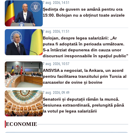
7 aug. 2026, 14:51
Ședința de guvern se amână pentru ora
15:00. Bolojan nu a obținut toate avizele
7 aug. 2026, 11:51
Bolojan, despre legea salarizării: „Ar
putea fi adoptată în perioada următoare.
S-a întârziat depunerea din cauza unor
discursuri iresponsabile în spaţiul public”
7 aug. 2026, 10:57
ANSVSA a negociat, la Ankara, un acord
pentru facilitarea tranzitului prin Turcia al
carcaselor de ovine și bovine
7 aug. 2026, 09:49
Senatorii și deputații rămân la muncă.
Sesiunea extraordinară, prelungită până
la votul pe legea salarizării
ECONOMIE