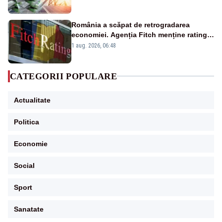
România a scăpat de retrogradarea
economiei. Agenția Fitch menține ratingul
„BBB-” cu perspectivă negativă
1 aug. 2026, 06:48
CATEGORII POPULARE
Actualitate
Politica
Economie
Social
Sport
Sanatate