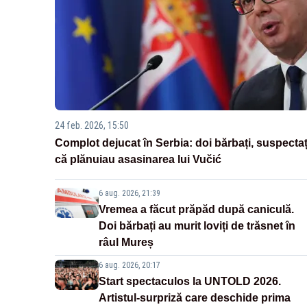
24 feb. 2026, 15:50
Complot dejucat în Serbia: doi bărbați, suspectaț
că plănuiau asasinarea lui Vučić
6 aug. 2026, 21:39
Vremea a făcut prăpăd după caniculă.
Doi bărbați au murit loviți de trăsnet în
râul Mureș
6 aug. 2026, 20:17
Start spectaculos la UNTOLD 2026.
Artistul-surpriză care deschide prima