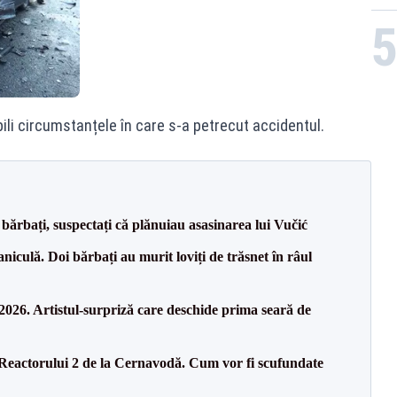
bili circumstanțele în care s-a petrecut accidentul.
bărbați, suspectați că plănuiau asasinarea lui Vučić
culă. Doi bărbați au murit loviți de trăsnet în râul
26. Artistul-surpriză care deschide prima seară de
 Reactorului 2 de la Cernavodă. Cum vor fi scufundate