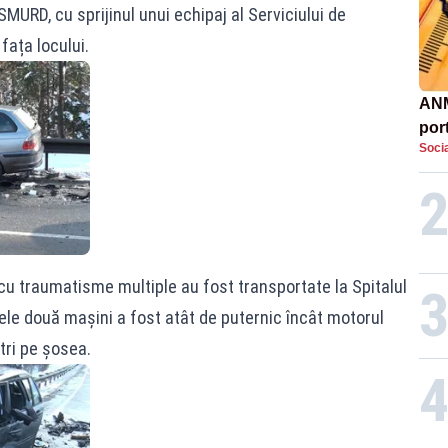
URD, cu sprijinul unui echipaj al Serviciului de
fața locului.
ANM
por
Socia
urcă
dev
u traumatisme multiple au fost transportate la Spitalul
le două mașini a fost atât de puternic încât motorul
tri pe șosea.