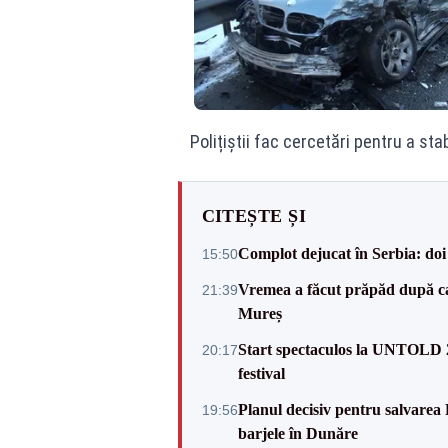
Polițiștii fac cercetări pentru a sta
CITEȘTE ȘI
Complot dejucat în Serbia: doi 
15:50
Vremea a făcut prăpăd după cani
21:39
Mureș
Start spectaculos la UNTOLD 20
20:17
festival
Planul decisiv pentru salvarea
19:56
barjele în Dunăre