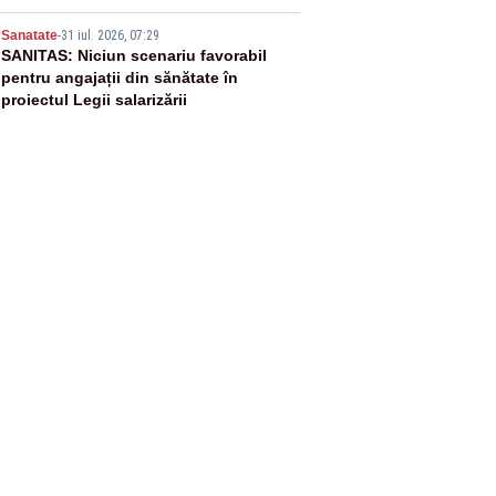
5
Sanatate
-
31 iul. 2026, 07:29
SANITAS: Niciun scenariu favorabil
pentru angajații din sănătate în
proiectul Legii salarizării