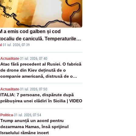
 a emis cod galben și cod
tocaliu de caniculă. Temperaturile
l
·
31 iul. 2026, 07:39
 până la 38 de grade, iar nopțile
in tropicale
2
Actualitate
-
31 iul. 2026, 07:40
Atac fără precedent al Rusiei. O fabrică
de drone din Kiev deținută de o
companie americană, distrusă de o
rachetă rusească
3
Actualitate
-
31 iul. 2026, 07:50
ITALIA: 7 persoane, dispărute după
prăbușirea unei clădiri în Sicilia | VIDEO
4
Politica
-
31 iul. 2026, 07:54
Trump anunță un acord pentru
dezarmarea Hamas, însă sprijinul
Israelului rămâne incert