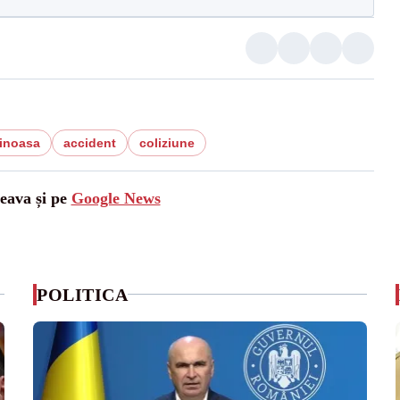
tinoasa
accident
coliziune
ceava și pe
Google News
POLITICA