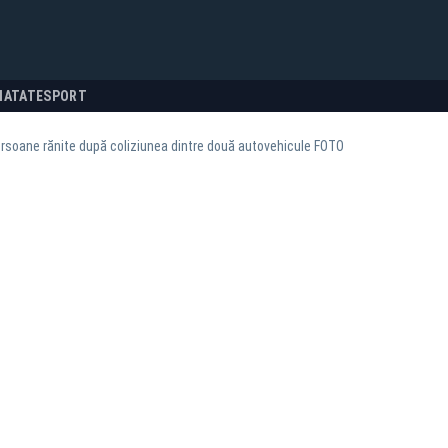
NATATE
SPORT
rsoane rănite după coliziunea dintre două autovehicule FOTO