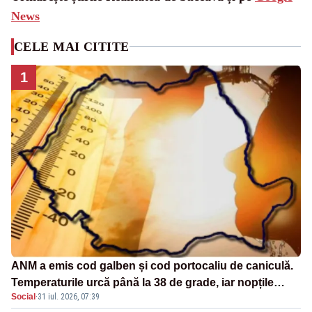
News
CELE MAI CITITE
1
ANM a emis cod galben și cod portocaliu de caniculă.
Temperaturile urcă până la 38 de grade, iar nopțile
Social
·
31 iul. 2026, 07:39
devin tropicale