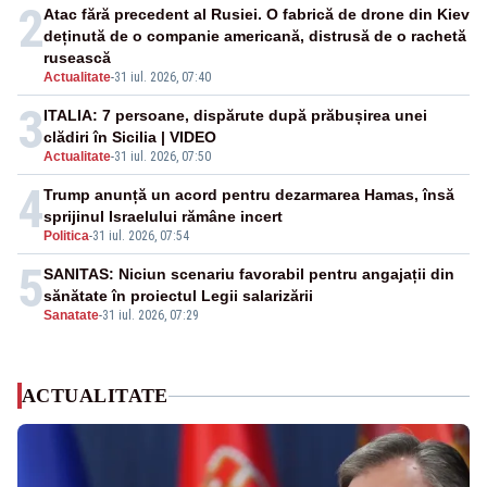
2
Atac fără precedent al Rusiei. O fabrică de drone din Kiev
deținută de o companie americană, distrusă de o rachetă
rusească
Actualitate
-
31 iul. 2026, 07:40
3
ITALIA: 7 persoane, dispărute după prăbușirea unei
clădiri în Sicilia | VIDEO
Actualitate
-
31 iul. 2026, 07:50
4
Trump anunță un acord pentru dezarmarea Hamas, însă
sprijinul Israelului rămâne incert
Politica
-
31 iul. 2026, 07:54
5
SANITAS: Niciun scenariu favorabil pentru angajații din
sănătate în proiectul Legii salarizării
Sanatate
-
31 iul. 2026, 07:29
ACTUALITATE