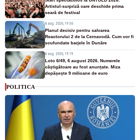
Artistul-surpriză care deschide prima
seară de festival
6 aug. 2026, 19:56
Planul decisiv pentru salvarea
Reactorului 2 de la Cernavodă. Cum vor fi
scufundate barjele în Dunăre
6 aug. 2026, 19:19
Loto 6/49, 6 august 2026. Numerele
câștigătoare au fost anunțate. Miza
depășește 9 milioane de euro
POLITICA