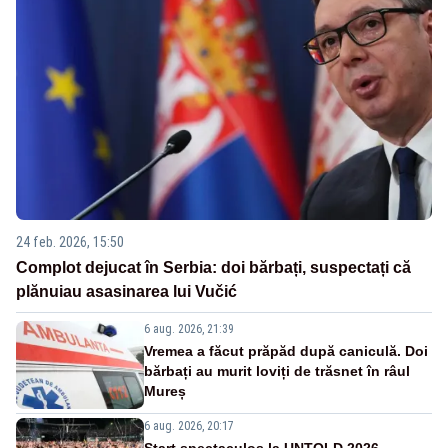
24 feb. 2026, 15:50
Complot dejucat în Serbia: doi bărbați, suspectați că
plănuiau asasinarea lui Vučić
6 aug. 2026, 21:39
Vremea a făcut prăpăd după caniculă. Doi
bărbați au murit loviți de trăsnet în râul
Mureș
6 aug. 2026, 20:17
Start spectaculos la UNTOLD 2026.