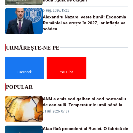
6 aug. 2026, 15:23
Alexandru Nazare, veste bună: Economia
României va crește în 2027, iar inflația va
scădea
URMĂREȘTE-NE PE
Facebook
YouTube
POPULAR
ANM a emis cod galben și cod portocaliu
de caniculă. Temperaturile urcă până la 38
de grade, iar nopțile devin tropicale
31 iul. 2026, 07:39
Atac fără precedent al Rusiei. O fabrică de