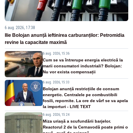
6 aug. 2026, 17:38
Ilie Bolojan anunță ieftinirea carburanților: Petromidia
revine la capacitate maximă
6 aug. 2026, 15:36
Cum se va întrerupe energia electrică la
marii consumatori industriali? Bolojan:
Nu vor exista compensații
6 aug. 2026, 15:33
Bolojan anunță restricțiile de consum
energetic. Centralele pe combustibili
fosili, repornite. La ore de vârf se va apela
la importuri - LIVE TEXT
6 aug. 2026, 15:24
Miza uriașă a scufundării barjelor.
Reactorul 2 de la Cernavodă poate primi o
nouă „gură de oxigen”