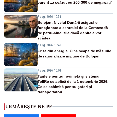
curent „a scăzut cu 200-300 de megawați”
7 aug. 2026, 10:51
Bolojan: Nivelul Dunării asigură o
funcționare a centralei de la Cernavodă
de patru-cinci zile dacă debitele vor
scădea
7 aug. 2026, 10:43
Criza din energie. Cine scapă de măsurile
de raționalizare impuse de Bolojan
7 aug. 2026, 10:01
Tarifele pentru rovinietă și sistemul
TollRo se aplică de la 1 octombrie 2026.
Ce se schimbă pentru șoferi și
transportatori
URMĂREȘTE-NE PE