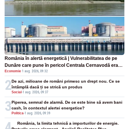
România în alertă energetică | Vulnerabilitatea de pe
Dunăre care pune în pericol Centrala Cernavodă era
Economie
·
1 aug. 2026, 09:32
cunoscută de pe vremea lui Ceaușescu
2
De azi, milioane de români primesc un drept nou. Ce se
întâmplă dacă ți se strică un produs
Social
-
1 aug. 2026, 09:37
3
Piperea, semnal de alarmă. De ce este bine să avem bani
cash, în contextul alertei energetice?
Politica
-
1 aug. 2026, 09:39
4
România, la limita tehnică a importurilor de energie.