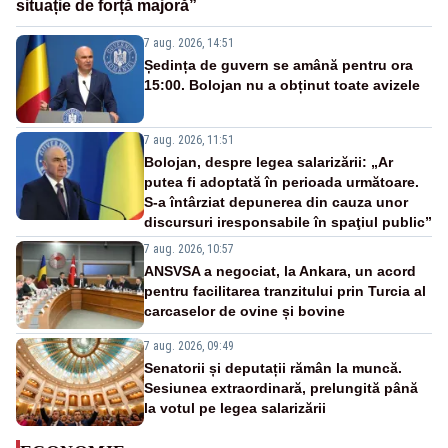
situație de forță majoră”
7 aug. 2026, 14:51
Ședința de guvern se amână pentru ora
15:00. Bolojan nu a obținut toate avizele
7 aug. 2026, 11:51
Bolojan, despre legea salarizării: „Ar
putea fi adoptată în perioada următoare.
S-a întârziat depunerea din cauza unor
discursuri iresponsabile în spaţiul public”
7 aug. 2026, 10:57
ANSVSA a negociat, la Ankara, un acord
pentru facilitarea tranzitului prin Turcia al
carcaselor de ovine și bovine
7 aug. 2026, 09:49
Senatorii și deputații rămân la muncă.
Sesiunea extraordinară, prelungită până
la votul pe legea salarizării