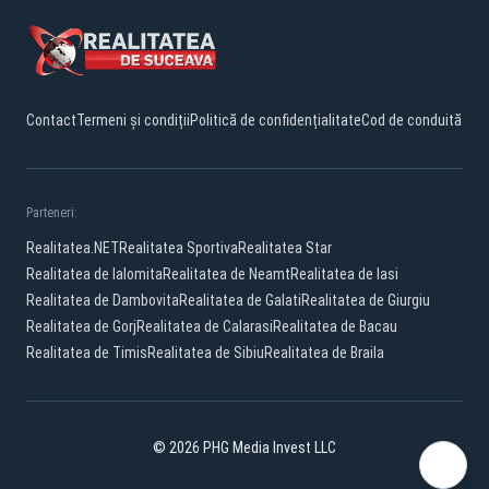
Contact
Termeni și condiții
Politică de confidențialitate
Cod de conduită
Parteneri:
Realitatea.NET
Realitatea Sportiva
Realitatea Star
Realitatea de Ialomita
Realitatea de Neamt
Realitatea de Iasi
Realitatea de Dambovita
Realitatea de Galati
Realitatea de Giurgiu
Realitatea de Gorj
Realitatea de Calarasi
Realitatea de Bacau
Realitatea de Timis
Realitatea de Sibiu
Realitatea de Braila
© 2026 PHG Media Invest LLC
Facebook
YouTube