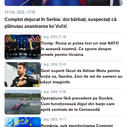
24 feb. 2026, 15:50
Complot dejucat în Serbia: doi bărbați, suspectați că
plănuiau asasinarea lui Vučić
7 aug. 2026, 21:42
Trump: Rusia ar putea lovi un stat NATO
în această toamnă. Ce spune despre
armele pentru Ucraina
7 aug. 2026, 20:43
Gest superb făcut de Adrian Mutu pentru
soția sa, Sandra. Zeci de mii de oameni au
văzut imaginile
7 aug. 2026, 19:45
Operațiune fără precedent pe Dunăre.
Cum funcționează digul din barje care
ajută centrala de la Cernavodă
7 aug. 2026, 19:17
România, sub monitorizarea Comisiei