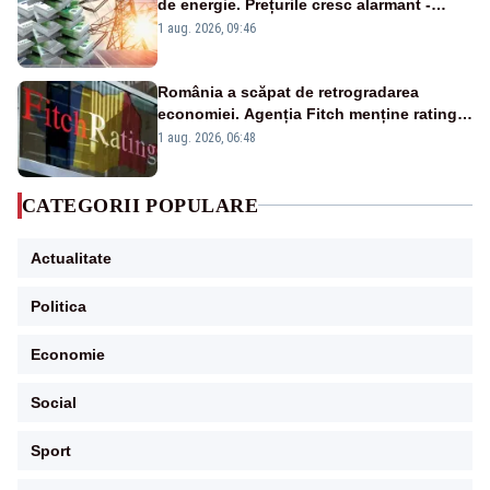
de energie. Prețurile cresc alarmant -
Analiză Realitatea Plus
1 aug. 2026, 09:46
România a scăpat de retrogradarea
economiei. Agenția Fitch menține ratingul
„BBB-” cu perspectivă negativă
1 aug. 2026, 06:48
CATEGORII POPULARE
Actualitate
Politica
Economie
Social
Sport