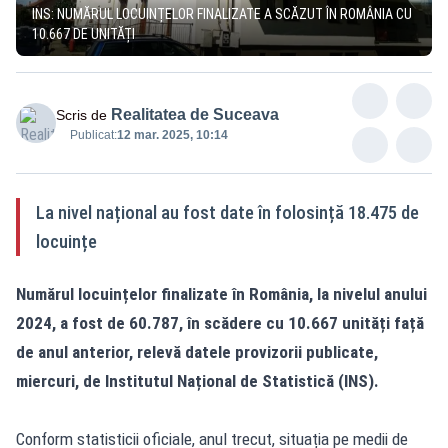
INS: NUMĂRUL LOCUINȚELOR FINALIZATE A SCĂZUT ÎN ROMÂNIA CU
10.667 DE UNITĂȚI
Realitatea de Suceava
Scris de
Publicat:
12 mar. 2025, 10:14
La nivel național au fost date în folosință 18.475 de
locuințe
Numărul locuințelor finalizate în România, la nivelul anului
2024, a fost de 60.787, în scădere cu 10.667 unități față
de anul anterior, relevă
datele provizorii
publicate,
miercuri, de Institutul Național de Statistică (INS).
Conform statisticii oficiale, anul trecut, situația pe medii de