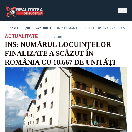
Acasă
Știri
Actualitate
INS: NUMĂRUL LOCUINȚELOR FINALIZATE A SCĂZUT ÎN ROMÂNIA CU 10.667 DE UNITĂȚI
·
ACTUALITATE
2 min citire
INS: NUMĂRUL LOCUINȚELOR
FINALIZATE A SCĂZUT ÎN
ROMÂNIA CU 10.667 DE UNITĂȚI