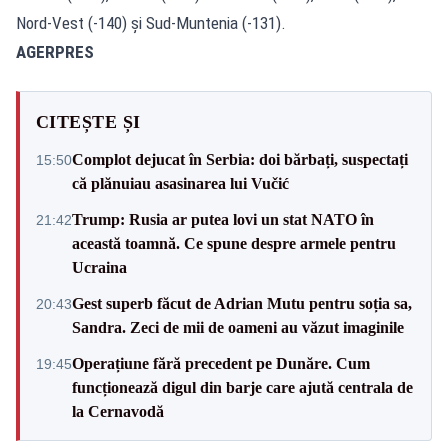
Nord-Vest (-140) și Sud-Muntenia (-131).
AGERPRES
CITEȘTE ȘI
Complot dejucat în Serbia: doi bărbați, suspectați
15:50
că plănuiau asasinarea lui Vučić
Trump: Rusia ar putea lovi un stat NATO în
21:42
această toamnă. Ce spune despre armele pentru
Ucraina
Gest superb făcut de Adrian Mutu pentru soția sa,
20:43
Sandra. Zeci de mii de oameni au văzut imaginile
Operațiune fără precedent pe Dunăre. Cum
19:45
funcționează digul din barje care ajută centrala de
la Cernavodă