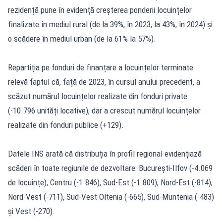
rezidență pune în evidență creșterea ponderii locuințelor
finalizate în mediul rural (de la 39%, în 2023, la 43%, în 2024) și
o scădere în mediul urban (de la 61% la 57%).
Repartiția pe fonduri de finanțare a locuințelor terminate
relevă faptul că, față de 2023, în cursul anului precedent, a
scăzut numărul locuințelor realizate din fonduri private
(-10.796 unități locative), dar a crescut numărul locuințelor
realizate din fonduri publice (+129).
Datele INS arată că distribuția în profil regional evidențiază
scăderi în toate regiunile de dezvoltare: București-Ilfov (-4.069
de locuințe), Centru (-1.846), Sud-Est (-1.809), Nord-Est (-814),
Nord-Vest (-711), Sud-Vest Oltenia (-665), Sud-Muntenia (-483)
și Vest (-270).