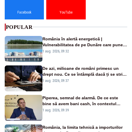
Facebook
YouTube
POPULAR
România în alertă energetică |
Vulnerabilitatea de pe Dunăre care pune
în pericol Centrala Cernavodă era
1 aug. 2026, 09:32
cunoscută de pe vremea lui Ceaușescu
De azi, milioane de români primesc un
drept nou. Ce se întâmplă dacă ți se strică
un produs
1 aug. 2026, 09:37
Piperea, semnal de alarmă. De ce este
bine să avem bani cash, în contextul
alertei energetice?
1 aug. 2026, 09:39
România, la limita tehnică a importurilor