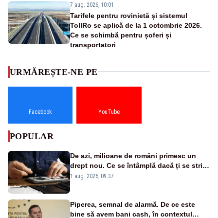
7 aug. 2026, 10:01
Tarifele pentru rovinietă și sistemul
TollRo se aplică de la 1 octombrie 2026.
Ce se schimbă pentru șoferi și
transportatori
URMĂREȘTE-NE PE
Facebook
YouTube
POPULAR
De azi, milioane de români primesc un
drept nou. Ce se întâmplă dacă ți se strică
un produs
1 aug. 2026, 09:37
Piperea, semnal de alarmă. De ce este
bine să avem bani cash, în contextul