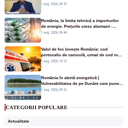
alertei energetice?
1 aug. 2026, 09:39
România, la limita tehnică a importurilor
de energie. Prețurile cresc alarmant -
Analiză Realitatea Plus
1 aug. 2026, 09:46
Valul de foc lovește România: cod
portocaliu de caniculă, urmat de cod roșu
duminică. Temperaturile urcă spre 40°C
1 aug. 2026, 10:15
România în alertă energetică |
Vulnerabilitatea de pe Dunăre care pune
în pericol Centrala Cernavodă era
1 aug. 2026, 09:32
cunoscută de pe vremea lui Ceaușescu
CATEGORII POPULARE
Actualitate