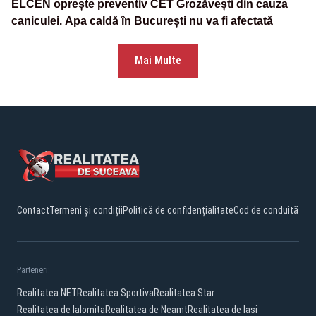
ELCEN oprește preventiv CET Grozăvești din cauza
caniculei. Apa caldă în București nu va fi afectată
Mai Multe
Contact
Termeni și condiții
Politică de confidențialitate
Cod de conduită
Parteneri:
Realitatea.NET
Realitatea Sportiva
Realitatea Star
Realitatea de Ialomita
Realitatea de Neamt
Realitatea de Iasi