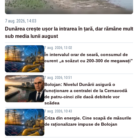
7 aug. 2026, 14:03
Dunărea crește ușor la intrarea în țară, dar rămâne mult
sub media lunii august
7 aug. 2026, 13:02
În intervalul orar de seară, consumul de
curent „a scăzut cu 200-300 de megawați”
7 aug. 2026, 10:51
Bolojan: Nivelul Dunării asigură o
funcționare a centralei de la Cernavodă
de patru-cinci zile dacă debitele vor
scădea
7 aug. 2026, 10:43
Criza din energie. Cine scapă de măsurile
de raționalizare impuse de Bolojan