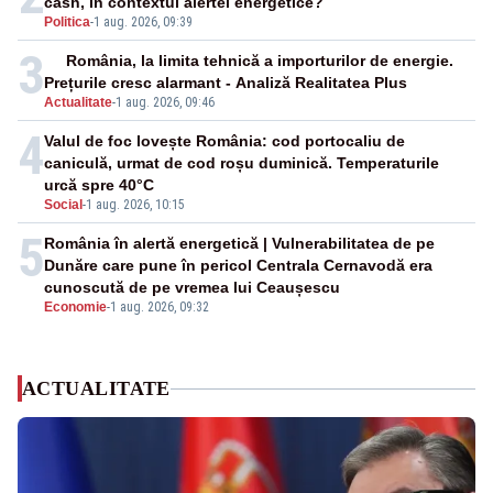
cash, în contextul alertei energetice?
Politica
-
1 aug. 2026, 09:39
3
România, la limita tehnică a importurilor de energie.
Prețurile cresc alarmant - Analiză Realitatea Plus
Actualitate
-
1 aug. 2026, 09:46
4
Valul de foc lovește România: cod portocaliu de
caniculă, urmat de cod roșu duminică. Temperaturile
urcă spre 40°C
Social
-
1 aug. 2026, 10:15
5
România în alertă energetică | Vulnerabilitatea de pe
Dunăre care pune în pericol Centrala Cernavodă era
cunoscută de pe vremea lui Ceaușescu
Economie
-
1 aug. 2026, 09:32
ACTUALITATE