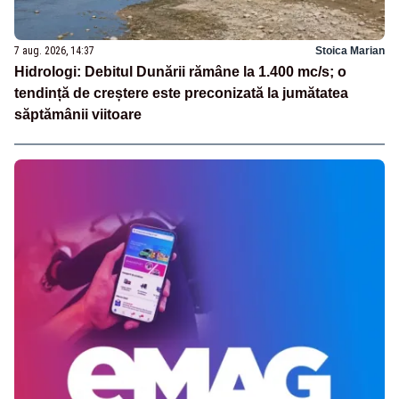
7 aug. 2026, 14:37
Stoica Marian
Hidrologi: Debitul Dunării rămâne la 1.400 mc/s; o
tendință de creștere este preconizată la jumătatea
săptămânii viitoare