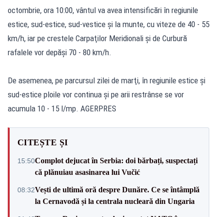
octombrie, ora 10:00, vântul va avea intensificări în regiunile
estice, sud-estice, sud-vestice şi la munte, cu viteze de 40 - 55
km/h, iar pe crestele Carpaţilor Meridionali şi de Curbură
rafalele vor depăşi 70 - 80 km/h.
De asemenea, pe parcursul zilei de marţi, în regiunile estice şi
sud-estice ploile vor continua şi pe arii restrânse se vor
acumula 10 - 15 l/mp. AGERPRES
CITEȘTE ȘI
Complot dejucat în Serbia: doi bărbați, suspectați
15:50
că plănuiau asasinarea lui Vučić
Vești de ultimă oră despre Dunăre. Ce se întâmplă
08:32
la Cernavodă și la centrala nucleară din Ungaria