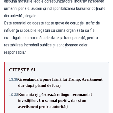
dispună măsurile legale corespunzătoare, inclusiv începerea
urmăririi penale, audieri și indisponibilizarea bunurilor obținute
din activități ilegale.
Este esențial ca aceste fapte grave de corupție, trafic de
influență și posibile legături cu crima organizată să fie
investigate cu maximă celeritate și transparență, pentru
restabilirea încrederii publice și sancționarea celor
responsabili."
CITEȘTE ȘI
Groenlanda îi pune frână lui Trump. Avertisment
13:35
dur după planul de foraj
România își păstrează ratingul recomandat
10:38
investițiilor. Un semnal pozitiv, dar și un
avertisment pentru autorități