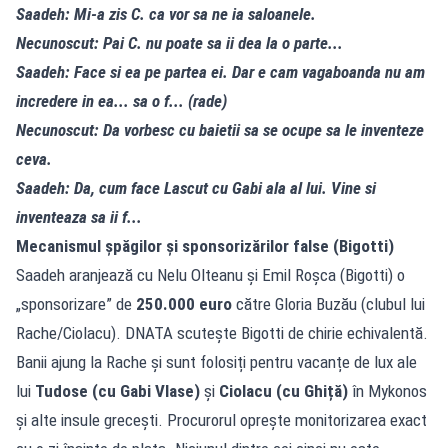
Saadeh: Mi-a zis C. ca vor sa ne ia saloanele.
Necunoscut: Pai C. nu poate sa ii dea la o parte...
Saadeh: Face si ea pe partea ei. Dar e cam vagaboanda nu am
incredere in ea... sa o f... (rade)
Necunoscut: Da vorbesc cu baietii sa se ocupe sa le inventeze
ceva.
Saadeh: Da, cum face Lascut cu Gabi ala al lui. Vine si
inventeaza sa ii f...
Mecanismul șpăgilor și sponsorizărilor false (Bigotti)
Saadeh aranjează cu Nelu Olteanu și Emil Roșca (Bigotti) o
„sponsorizare” de
250.000 euro
către Gloria Buzău (clubul lui
Rache/Ciolacu). DNATA scutește Bigotti de chirie echivalentă.
Banii ajung la Rache și sunt folosiți pentru vacanțe de lux ale
lui
Tudose (cu Gabi Vlase)
și
Ciolacu (cu Ghiță)
în Mykonos
și alte insule grecești. Procurorul oprește monitorizarea exact