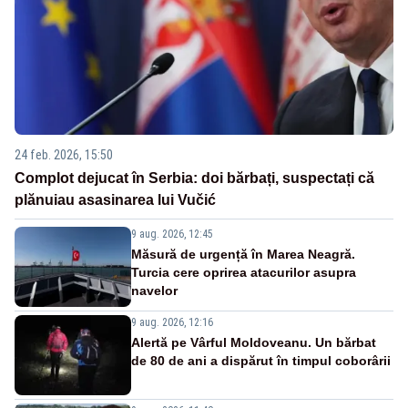
24 feb. 2026, 15:50
Complot dejucat în Serbia: doi bărbați, suspectați că
plănuiau asasinarea lui Vučić
9 aug. 2026, 12:45
Măsură de urgență în Marea Neagră.
Turcia cere oprirea atacurilor asupra
navelor
9 aug. 2026, 12:16
Alertă pe Vârful Moldoveanu. Un bărbat
de 80 de ani a dispărut în timpul coborârii