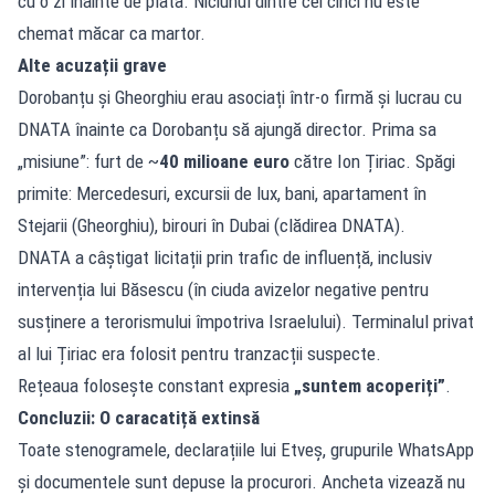
cu o zi înainte de plata. Niciunul dintre cei cinci nu este
chemat măcar ca martor.
Alte acuzații grave
Dorobanțu și Gheorghiu erau asociați într-o firmă și lucrau cu
DNATA înainte ca Dorobanțu să ajungă director. Prima sa
„misiune”: furt de ~
40 milioane euro
către Ion Țiriac. Spăgi
primite: Mercedesuri, excursii de lux, bani, apartament în
Stejarii (Gheorghiu), birouri în Dubai (clădirea DNATA).
DNATA a câștigat licitații prin trafic de influență, inclusiv
intervenția lui Băsescu (în ciuda avizelor negative pentru
susținere a terorismului împotriva Israelului). Terminalul privat
al lui Țiriac era folosit pentru tranzacții suspecte.
Rețeaua folosește constant expresia
„suntem acoperiți”
.
Concluzii: O caracatiță extinsă
Toate stenogramele, declarațiile lui Etveș, grupurile WhatsApp
și documentele sunt depuse la procurori. Ancheta vizează nu