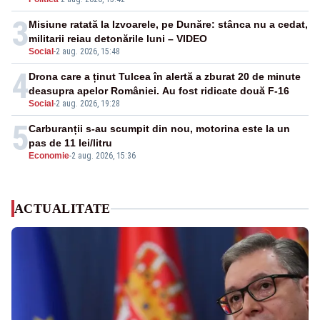
3
Misiune ratată la Izvoarele, pe Dunăre: stânca nu a cedat,
militarii reiau detonările luni – VIDEO
Social
-
2 aug. 2026, 15:48
4
Drona care a ținut Tulcea în alertă a zburat 20 de minute
deasupra apelor României. Au fost ridicate două F-16
Social
-
2 aug. 2026, 19:28
5
Carburanții s-au scumpit din nou, motorina este la un
pas de 11 lei/litru
Economie
-
2 aug. 2026, 15:36
ACTUALITATE