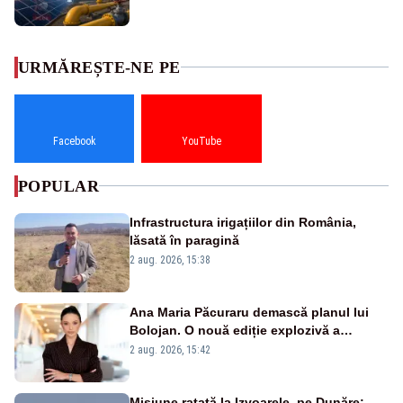
URMĂREȘTE-NE PE
Facebook
YouTube
POPULAR
Infrastructura irigațiilor din România,
lăsată în paragină
2 aug. 2026, 15:38
Ana Maria Păcuraru demască planul lui
Bolojan. O nouă ediție explozivă a
emisiunii „Miza Zilei” la Realitatea PLUS
2 aug. 2026, 15:42
Misiune ratată la Izvoarele, pe Dunăre: