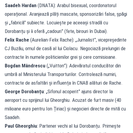
Saadeh Hardan
(DNATA): Arabul bisexual, coordonatorul
operațional. Aranjează plăți mascate, sponsorizări false, șpăgi
și „fabrică” subiecte. Locuiește pe aceeași stradă cu
Dorobanțu și îi oferă „cadouri” (fete, birouri în Dubai).
Felix Rache
(Aurelian-Felix Rache): „Jurnalist”, vicepreședinte
CJ Buzău, omul de casă al lui Ciolacu. Negociază prelungiri de
contracte în numele politicienilor grei și cere comisioane.
Bogdan Mândrescu
(„Vuitton”): Adevăratul conducător din
umbră al Ministerului Transporturilor. Controlează numiri,
contracte de asfaltări și influența în CNAB alături de Rache.
George Dorobanțu
: „Sifonul acoperit” ajuns director la
aeroport cu sprijinul lui Gheorghiu. Acuzat de furt masiv (40
milioane euro pentru Ion Țiriac) și negocieri directe de mită cu
Saadeh.
Paul Gheorghiu
: Partener vechi al lui Dorobanțu. Primește