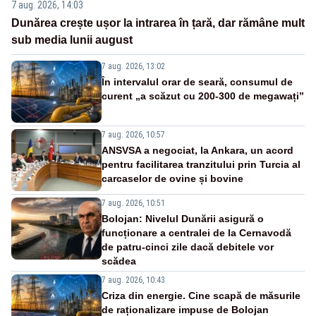
7 aug. 2026, 14:03
Dunărea crește ușor la intrarea în țară, dar rămâne mult
sub media lunii august
7 aug. 2026, 13:02
În intervalul orar de seară, consumul de
curent „a scăzut cu 200-300 de megawați”
7 aug. 2026, 10:57
ANSVSA a negociat, la Ankara, un acord
pentru facilitarea tranzitului prin Turcia al
carcaselor de ovine și bovine
7 aug. 2026, 10:51
Bolojan: Nivelul Dunării asigură o
funcționare a centralei de la Cernavodă
de patru-cinci zile dacă debitele vor
scădea
7 aug. 2026, 10:43
Criza din energie. Cine scapă de măsurile
de raționalizare impuse de Bolojan