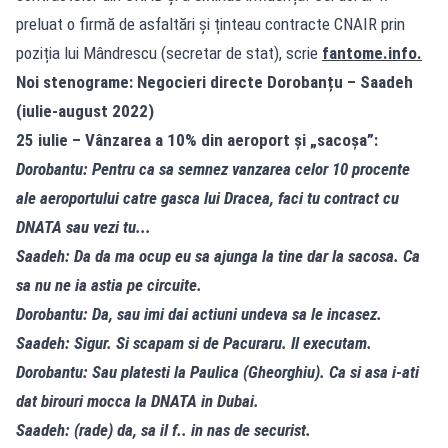
preluat o firmă de asfaltări și ținteau contracte CNAIR prin
poziția lui Mândrescu (secretar de stat), scrie
fantome.info
.
Noi stenograme: Negocieri directe Dorobanțu – Saadeh
(iulie-august 2022)
25 iulie – Vânzarea a 10% din aeroport și „sacoșa”:
Dorobantu: Pentru ca sa semnez vanzarea celor 10 procente
ale aeroportului catre gasca lui Dracea, faci tu contract cu
DNATA sau vezi tu...
Saadeh: Da da ma ocup eu sa ajunga la tine dar la sacosa. Ca
sa nu ne ia astia pe circuite.
Dorobantu: Da, sau imi dai actiuni undeva sa le incasez.
Saadeh: Sigur. Si scapam si de Pacuraru. Il executam.
Dorobantu: Sau platesti la Paulica (Gheorghiu). Ca si asa i-ati
dat birouri mocca la DNATA in Dubai.
Saadeh: (rade) da, sa il f.. in nas de securist.