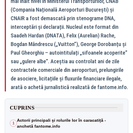
mai înalt nivel în Ministerul Transporturilor, CNAB
(Compania Națională Aeroporturi București) și
CNAIR a fost demascată prin stenograme DNA,
interceptări și declarații. Nucleul este format din
Saadeh Hardan (DNATA), Felix (Aurelian) Rache,
Bogdan Mândrescu („Vuitton”), George Dorobanțu și
Paul Gheorghiu – autointitulați „sifoanele acoperite”
sau „gulere albe”. Aceștia au controlat ani de zile
contractele comerciale din aeroporturi, prelungirile
de asociere, licitațiile și fluxurile financiare ilegale,
arată o achetă jurnalistică realizată de fantome.info.
CUPRINS
Actorii principali și rolurile lor în caracatiță -
1
anchetă fantome.info