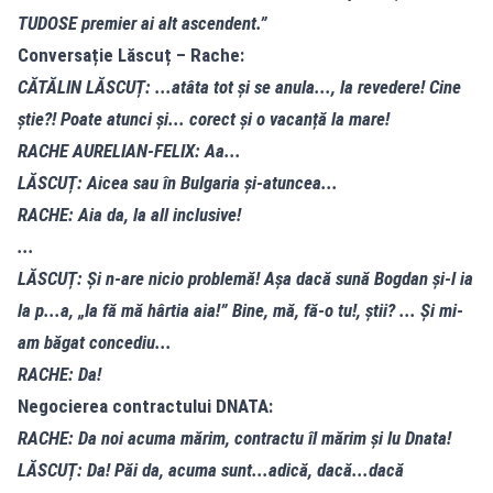
TUDOSE premier ai alt ascendent.”
Conversație Lăscuț – Rache:
CĂTĂLIN LĂSCUȚ: ...atâta tot și se anula..., la revedere! Cine
știe?! Poate atunci și... corect și o vacanță la mare!
RACHE AURELIAN-FELIX: Aa...
LĂSCUȚ: Aicea sau în Bulgaria și-atuncea...
RACHE: Aia da, la all inclusive!
...
LĂSCUȚ: Și n-are nicio problemă! Așa dacă sună Bogdan și-l ia
la p...a, „Ia fă mă hârtia aia!” Bine, mă, fă-o tu!, știi? ... Și mi-
am băgat concediu...
RACHE: Da!
Negocierea contractului DNATA:
RACHE: Da noi acuma mărim, contractu îl mărim și lu Dnata!
LĂSCUȚ: Da! Păi da, acuma sunt...adică, dacă...dacă