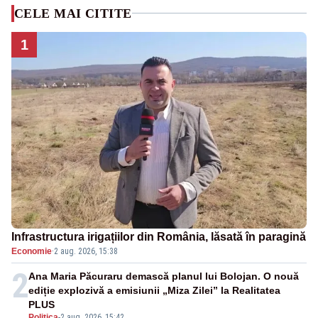
CELE MAI CITITE
1
Infrastructura irigațiilor din România, lăsată în paragină
Economie
·
2 aug. 2026, 15:38
2
Ana Maria Păcuraru demască planul lui Bolojan. O nouă
ediție explozivă a emisiunii „Miza Zilei” la Realitatea
PLUS
Politica
-
2 aug. 2026, 15:42