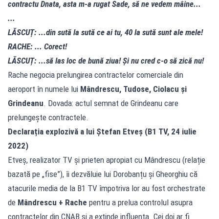
contractu Dnata, asta m-a rugat Sade, să ne vedem mâine...
...
LĂSCUȚ: ...din sută la sută ce ai tu, 40 la sută sunt ale mele!
RACHE: ... Corect!
LĂSCUȚ: ...să las loc de bună ziua! Și nu cred c-o să zică nu!
Rache negocia prelungirea contractelor comerciale din
aeroport în numele lui
Mândrescu, Tudose, Ciolacu și
Grindeanu
. Dovada: actul semnat de Grindeanu care
prelungește contractele.
Declarația explozivă a lui Ștefan Etveș (B1 TV, 24 iulie
2022)
Etveș, realizator TV și prieten apropiat cu Mândrescu (relație
bazată pe „fise”), îi dezvăluie lui Dorobanțu și Gheorghiu că
atacurile media de la B1 TV împotriva lor au fost orchestrate
de
Mândrescu + Rache
pentru a prelua controlul asupra
contractelor din CNAB și a extinde influența. Cei doi ar fi