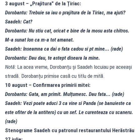
3 august – „Prajitura” de la Țiriac:
Dorobantu: Trebuie sa iau o prajitura de la Tiriac, ma ajuti?
Saadeh: Cat?
Dorobantu: Nu stiu cat, oricat e bine de la mosu asta chitros.
M-a sunat Ion ca m-a tot amanat.
Saadeh: Inseamna ca dai o fata cadou si pt mine... (rade)
Dorobantu: Dau dau, te astept diseara la mine.
Notă:
La acea vreme, Dorobanțu și Saadeh locuiau pe aceeași
stradă. Dorobanțu primise casă cu titlu de mită.
10 august – Confirmarea primirii mitei:
Dorobantu: Gata, am primit. Mulțumesc. Dau fata... (rade)
Saadeh: Vezi poate aduci 3 ca vine si Panda (se banuieste ca
este ofiter de la antitero) cu un sef. Le curenteaza cu scaneru.
(rade)
Stenograme Saadeh cu patronul restaurantului Herăstrău
27 iulie: