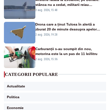
stânca nu a cedat, militarii reiau
detonările luni – VIDEO
2 aug. 2026, 15:48
Drona care a ținut Tulcea în alertă a
zburat 20 de minute deasupra apelor
României. Au fost ridicate două F-16
2 aug. 2026, 19:28
Carburanții s-au scumpit din nou,
motorina este la un pas de 11 lei/litru
2 aug. 2026, 15:36
CATEGORII POPULARE
Actualitate
Politica
Economie