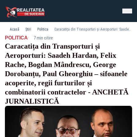
Acasă
Știri
Politica
Caracatița din Transporturi și Aeroporturi: Saadeh Hardan, Felix Rache, Bogdan Mândrescu, George Dorobanțu, Paul Gheorghiu – sifoanele acoperite, regii furturilor și combinatorii contractelor - ANCHETĂ JURNALISTICĂ
·
POLITICA
7 min citire
Caracatița din Transporturi și
Aeroporturi: Saadeh Hardan, Felix
Rache, Bogdan Mândrescu, George
Dorobanțu, Paul Gheorghiu – sifoanele
acoperite, regii furturilor și
combinatorii contractelor - ANCHETĂ
JURNALISTICĂ