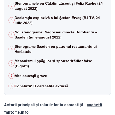
Stenogramele cu Cătălin Lăscuț și Felix Rache (24
2
august 2022)
Declarația explozivă a lui Ștefan Etveș (B1 TV, 24
3
iulie 2022)
Noi stenograme: Negocieri directe Dorobanțu –
4
Saadeh (iulie-august 2022)
Stenograme Saadeh cu patronul restaurantului
5
Herăstrău
Mecanismul șpăgilor și sponsorizărilor false
6
(Bigotti)
Alte acuzații grave
7
Concluzii: O caracatiță extinsă
8
Actorii principali și rolurile lor în caracatiță -
anchetă
fantome.info