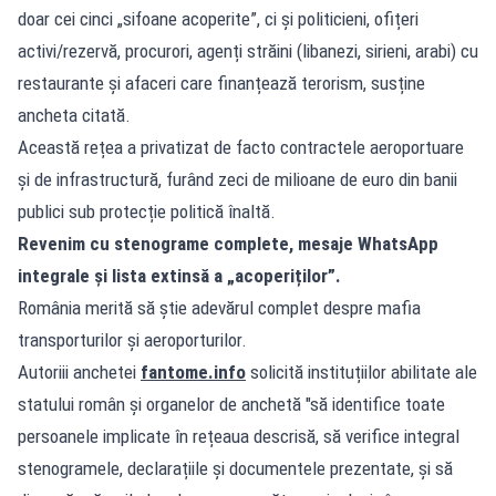
doar cei cinci „sifoane acoperite”, ci și politicieni, ofițeri
activi/rezervă, procurori, agenți străini (libanezi, sirieni, arabi) cu
restaurante și afaceri care finanțează terorism, susține
ancheta citată.
Această rețea a privatizat de facto contractele aeroportuare
și de infrastructură, furând zeci de milioane de euro din banii
publici sub protecție politică înaltă.
Revenim cu stenograme complete, mesaje WhatsApp
integrale și lista extinsă a „acoperiților”.
România merită să știe adevărul complet despre mafia
transporturilor și aeroporturilor.
Autoriii anchetei
fantome.info
solicită instituțiilor abilitate ale
statului român și organelor de anchetă "să identifice toate
persoanele implicate în rețeaua descrisă, să verifice integral
stenogramele, declarațiile și documentele prezentate, și să