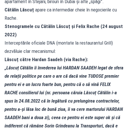
apartament în Stejarii, birouri în Dubai și alte „spăgi”.
Cătălin Lăscuț
apare ca intermediar cheie în negocierile cu
Rache.
Stenogramele cu Cătălin Lăscuț și Felix Rache (24 august
2022)
Interceptările oficiale DNA (montate la restaurantul Grill)
dezvăluie clar mecanismul:
Lăscuț către Hardan Saadeh (via Rache):
„Lăscuț Cătălin îi învederea lui HARDAN SAADEH legat de sfera
de relații politice pe care o are că dacă vine TUDOSE premier
pentru ei e un lucru foarte bun, pentru că o să vină FELIX
RACHE consilierul lui (nr. persoana căruia Lăscuț Cătălin i-a
spus în 24.08.2022 că în legătură cu prelungirea contractelor,
pentru a-și lăsa loc de bună ziua, îi va cere martorului HARDAN
SAADEH bani a doua zi), ceea ce pentru ei este super ok și că
indiferent că rămâne Sorin Grindeanu la Transporturi, dacă e