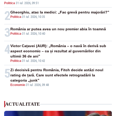
Politica
·
31 iul. 2026, 09:51
economisește! Limba română se sărbătorește!
2
Gheorghiu, atac la medici: „Fac grevă pentru majorări?”
Politica
-
31 iul. 2026, 10:35
3
România ar putea avea un nou premier abia în toamnă
Politica
-
31 iul. 2026, 10:40
4
Victor Cațavei (AUR): „România – o navă în derivă sub
aspect economic – ca și rezultat al guvernărilor din
ultimii 36 de ani”
Politica
-
31 iul. 2026, 10:42
5
Zi decisivă pentru România, Fitch decide astăzi noul
rating de țară. Care sunt efectele retrogradării la
categoria „junk”
Economie
-
31 iul. 2026, 09:48
ACTUALITATE