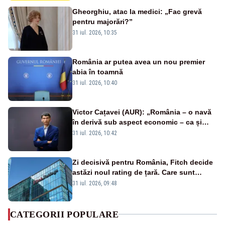
Gheorghiu, atac la medici: „Fac grevă
pentru majorări?”
31 iul. 2026, 10:35
România ar putea avea un nou premier
abia în toamnă
31 iul. 2026, 10:40
Victor Cațavei (AUR): „România – o navă
în derivă sub aspect economic – ca și
rezultat al guvernărilor din ultimii 36 de
31 iul. 2026, 10:42
ani”
Zi decisivă pentru România, Fitch decide
astăzi noul rating de țară. Care sunt
efectele retrogradării la categoria „junk”
31 iul. 2026, 09:48
CATEGORII POPULARE