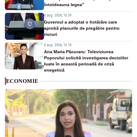
întotdeauna legea”
6 aug. 2026, 15:39
Guvernul a adoptat o hotărâre care
aprobă planurile de pregătire pentru
riscuri
6 aug. 2026, 15:18
Ana Maria Păcuraru: Televiziunea
Poporului solicită investigarea deciziilor
luate în această perioadă de criză
enegetică
ECONOMIE