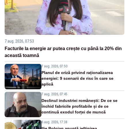
7 aug. 2026, 07:53
Facturile la energie ar putea crește cu până la 20% din
această toamnă
7 aug. 2026, 07:50
Planul de criză privind raționalizarea
energiei: 9 scenarii de risc în care se
aplică
7 aug. 2026, 07:45
Declinul industriei românești: De ce se
închid fabricile profitabile și de ce
continuă exodul forței de muncă
6 aug. 2026, 17:38
Ilie Bolojan anunță ieftinirea