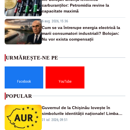
carburanților: Petromidia revine la
capacitate maximă
6 aug. 2026, 15:36
Cum se va întrerupe energia electrică la
marii consumatori industriali? Bolojan:
Nu vor exista compensații
URMĂREȘTE-NE PE
Facebook
YouTube
POPULAR
Guvernul de la Chișinău lovește în
simbolurile identității naționale! Limba
română nu se economisește! Limba
31 iul. 2026, 09:51
română se sărbătorește!