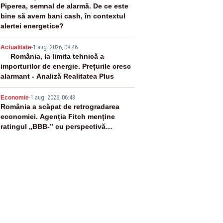
3
Piperea, semnal de alarmă. De ce este
bine să avem bani cash, în contextul
alertei energetice?
4
Actualitate
-
1 aug. 2026, 09:46
România, la limita tehnică a
importurilor de energie. Prețurile cresc
alarmant - Analiză Realitatea Plus
5
Economie
-
1 aug. 2026, 06:48
România a scăpat de retrogradarea
economiei. Agenția Fitch menține
ratingul „BBB-” cu perspectivă
negativă