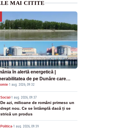
LE MAI CITITE
ânia în alertă energetică |
nerabilitatea de pe Dunăre care
omie
·
1 aug. 2026, 09:32
e în pericol Centrala Cernavodă era
oscută de pe vremea lui Ceaușescu
2
Social
-
1 aug. 2026, 09:37
De azi, milioane de români primesc un
drept nou. Ce se întâmplă dacă ți se
strică un produs
Politica
-
1 aug. 2026, 09:39