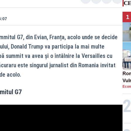
CE
1
5:07
mmitul G7, din Evian, Franța, acolo unde se decide
lui, Donald Trump va participa la mai multe
după summit va avea și o întâlnire la Versailles cu
raru este singurul jurnalist din Romania invitat
 de acolo.
Rom
Vul
Econ
pun
mitul G7
cun