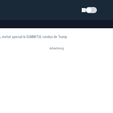
Schimba tema
US, invitat special la SUMMITUL condus de Trump
Advertising