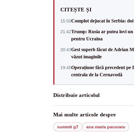
CITEȘTE ȘI
Complot dejucat în Serbia: doi 
15:50
Trump: Rusia ar putea lovi un
21:42
pentru Ucraina
Gest superb făcut de Adrian Mu
20:43
văzut imaginile
Operațiune fără precedent pe 
19:45
centrala de la Cernavodă
Distribuie articolul
Mai multe articole despre
summit g7
ana maria pacuraru