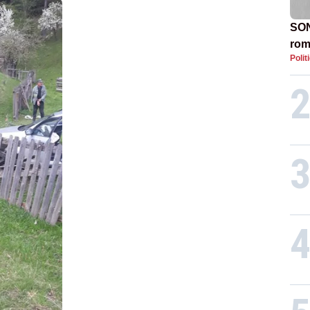
SON
rom
Polit