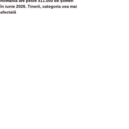
5
România are peste 511.000 de șomeri
în iunie 2026. Tinerii, categoria cea mai
afectată