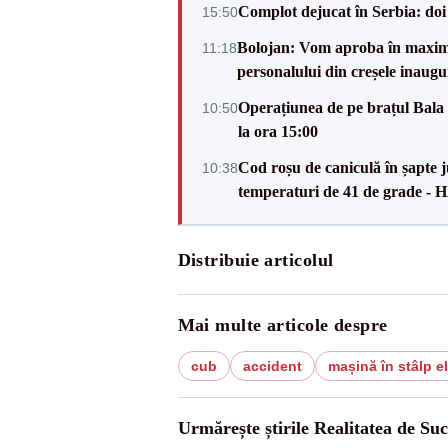
Complot dejucat în Serbia: doi 
15:50
Bolojan: Vom aproba în maxi
11:18
personalului din creșele inaugu
Operațiunea de pe brațul Bala i
10:50
la ora 15:00
Cod roșu de caniculă în șapte ju
10:38
temperaturi de 41 de grade -
Distribuie articolul
Mai multe articole despre
cub
accident
mașină în stâlp el
Urmărește știrile Realitatea de Su