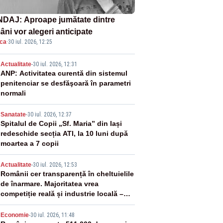
DAJ: Aproape jumătate dintre
âni vor alegeri anticipate
ica
·
30 iul. 2026, 12:25
2
Actualitate
-
30 iul. 2026, 12:31
ANP: Activitatea curentă din sistemul
penitenciar se desfăşoară în parametri
normali
3
Sanatate
-
30 iul. 2026, 12:37
Spitalul de Copii „Sf. Maria” din Iași
redeschide secția ATI, la 10 luni după
moartea a 7 copii
4
Actualitate
-
30 iul. 2026, 12:53
Românii cer transparență în cheltuielile
de înarmare. Majoritatea vrea
competiție reală și industrie locală –
SONDAJ
Economie
-
30 iul. 2026, 11:48