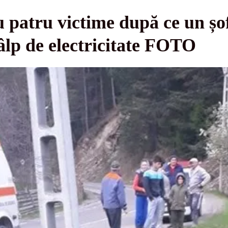
u patru victime după ce un șof
âlp de electricitate FOTO