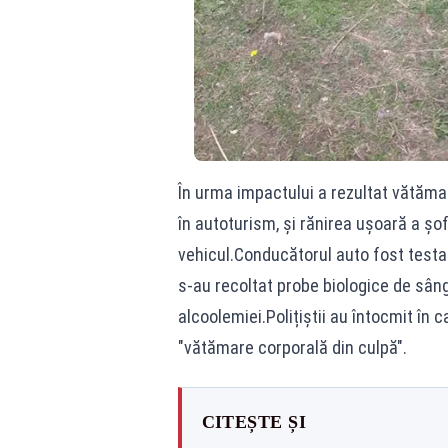
În urma impactului a rezultat vătăma
în autoturism, și rănirea ușoară a șof
vehicul.Conducătorul auto fost testat 
s-au recoltat probe biologice de sânge
alcoolemiei.Polițiștii au întocmit în 
"vătămare corporală din culpă".
CITEȘTE ȘI