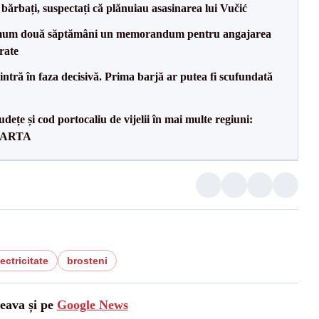
bărbați, suspectați că plănuiau asasinarea lui Vučić
mum două săptămâni un memorandum pentru angajarea
rate
ntră în faza decisivă. Prima barjă ar putea fi scufundată
dețe și cod portocaliu de vijelii în mai multe regiuni:
 HARTA
ectricitate
brosteni
ceava și pe
Google News