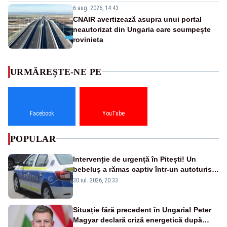
6 aug. 2026, 14:43
CNAIR avertizează asupra unui portal
neautorizat din Ungaria care scumpește
rovinieta
URMĂREȘTE-NE PE
Facebook
YouTube
POPULAR
Intervenție de urgență în Pitești! Un
bebeluș a rămas captiv într-un autoturism
din cauza unei defecțiuni
30 iul. 2026, 20:33
Situație fără precedent în Ungaria! Peter
Magyar declară criză energetică după