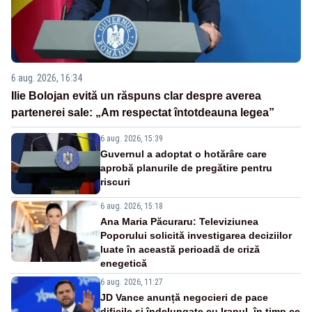
6 aug. 2026, 16:34
Ilie Bolojan evită un răspuns clar despre averea
partenerei sale: „Am respectat întotdeauna legea”
6 aug. 2026, 15:39
Guvernul a adoptat o hotărâre care
aprobă planurile de pregătire pentru
riscuri
6 aug. 2026, 15:18
Ana Maria Păcuraru: Televiziunea
Poporului solicită investigarea deciziilor
luate în această perioadă de criză
enegetică
6 aug. 2026, 11:27
JD Vance anunță negocieri de pace
dificile și îndelungate cu Iranul, în timp ce