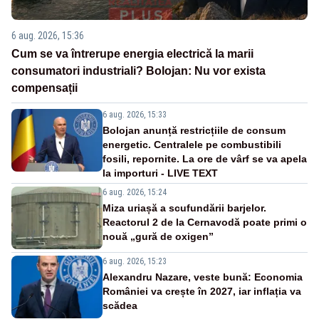
6 aug. 2026, 15:36
Cum se va întrerupe energia electrică la marii
consumatori industriali? Bolojan: Nu vor exista
compensații
6 aug. 2026, 15:33
Bolojan anunță restricțiile de consum
energetic. Centralele pe combustibili
fosili, repornite. La ore de vârf se va apela
la importuri - LIVE TEXT
6 aug. 2026, 15:24
Miza uriașă a scufundării barjelor.
Reactorul 2 de la Cernavodă poate primi o
nouă „gură de oxigen”
6 aug. 2026, 15:23
Alexandru Nazare, veste bună: Economia
României va crește în 2027, iar inflația va
scădea