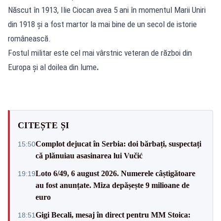
Născut în 1913, Ilie Ciocan avea 5 ani în momentul Marii Uniri
din 1918 și a fost martor la mai bine de un secol de istorie
românească.
Fostul militar este cel mai vârstnic veteran de război din
Europa și al doilea din lume
.
CITEȘTE ȘI
Complot dejucat în Serbia: doi bărbați, suspectați
15:50
că plănuiau asasinarea lui Vučić
Loto 6/49, 6 august 2026. Numerele câștigătoare
19:19
au fost anunțate. Miza depășește 9 milioane de
euro
Gigi Becali, mesaj în direct pentru MM Stoica:
18:51