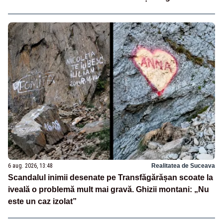
6 aug. 2026, 13:48
Realitatea de Suceava
Scandalul inimii desenate pe Transfăgărășan scoate la
iveală o problemă mult mai gravă. Ghizii montani: „Nu
este un caz izolat”