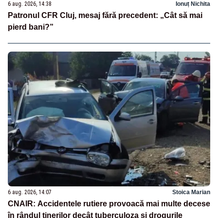
6 aug. 2026, 14:38
Ionuț Nichita
Patronul CFR Cluj, mesaj fără precedent: „Cât să mai
pierd bani?”
6 aug. 2026, 14:07
Stoica Marian
CNAIR: Accidentele rutiere provoacă mai multe decese
în rândul tinerilor decât tuberculoza și drogurile