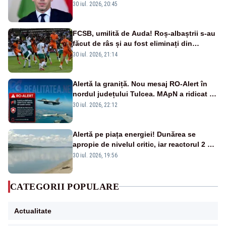
oprirea centralei de la Paks
30 iul. 2026, 20:45
FCSB, umilită de Auda! Roș-albaștrii s-au
făcut de râs și au fost eliminați din
Conference League
30 iul. 2026, 21:14
Alertă la graniță. Nou mesaj RO-Alert în
nordul județului Tulcea. MApN a ridicat de
la sol două avioane F-16
30 iul. 2026, 22:12
Alertă pe piața energiei! Dunărea se
apropie de nivelul critic, iar reactorul 2 de
la Cernavodă ar putea fi oprit
30 iul. 2026, 19:56
CATEGORII POPULARE
Actualitate