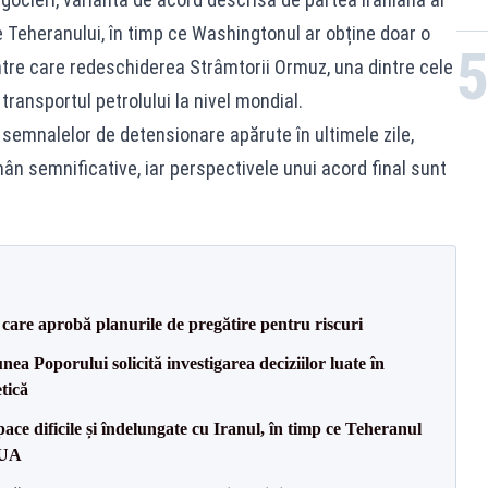
e Teheranului, în timp ce Washingtonul ar obține doar o
intre care redeschiderea Strâmtorii Ormuz, una dintre cele
ransportul petrolului la nivel mondial.
a semnalelor de detensionare apărute în ultimele zile,
mân semnificative, iar perspectivele unui acord final sunt
care aprobă planurile de pregătire pentru riscuri
a Poporului solicită investigarea deciziilor luate în
tică
ce dificile și îndelungate cu Iranul, în timp ce Teheranul
SUA