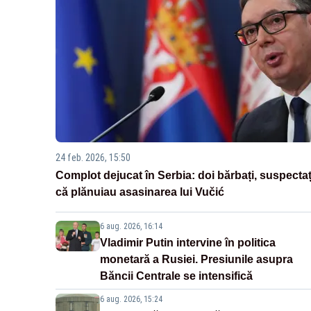
24 feb. 2026, 15:50
Complot dejucat în Serbia: doi bărbați, suspectaț
că plănuiau asasinarea lui Vučić
6 aug. 2026, 16:14
Vladimir Putin intervine în politica
monetară a Rusiei. Presiunile asupra
Băncii Centrale se intensifică
6 aug. 2026, 15:24