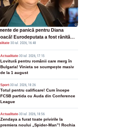
ente de panică pentru Diana
oacă! Eurodeputata a fost rănită
litate
·
30 iul. 2026, 16:48
-un accident rutier
2
Actualitate
-
30 iul. 2026, 17:15
Lovitură pentru românii care merg în
Bulgaria! Vinieta se scumpește masiv
de la 1 august
3
Sport
-
30 iul. 2026, 18:26
Totul pentru calificare! Cum începe
FCSB partida cu Auda din Conference
League
4
Actualitate
-
30 iul. 2026, 18:56
Zendaya a furat toate privirile la
premiera noului „Spider-Man”! Rochia