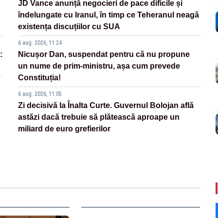
JD Vance anunță negocieri de pace dificile și
îndelungate cu Iranul, în timp ce Teheranul neagă
existența discuțiilor cu SUA
6 aug. 2026, 11:24
:
Nicușor Dan, suspendat pentru că nu propune
un nume de prim-ministru, așa cum prevede
Constituția!
6 aug. 2026, 11:05
Zi decisivă la Înalta Curte. Guvernul Bolojan află
astăzi dacă trebuie să plătească aproape un
miliard de euro grefierilor