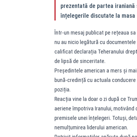
prezentată de partea iraniană 
înțelegerile discutate la masa 
Într-un mesaj publicat pe rețeaua sa d
nu au nicio legătură cu documentele ș
calificat declarația Teheranului drept
de lipsă de sinceritate.
Președintele american a mers și mai 
bună-credință cu actuala conducere ir
poziția.
Reacția vine la doar o zi după ce Tr
aeriene împotriva Iranului, motivând 
premisele unei înțelegeri. Totuși, detal
nemulțumirea liderului american.
Potrivit informațiilor apărute după n