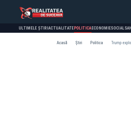
ULTIMELE ȘTIRI
ACTUALITATE
POLITICA
ECONOMIE
SOCIAL
SA
Acasă
Știri
Politica
Trump explo