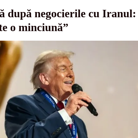
 după negocierile cu Iranul:
ste o minciună”