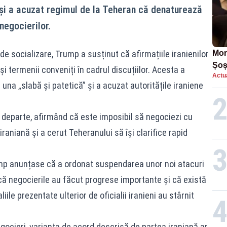
și a acuzat regimul de la Teheran că denaturează
negocierilor.
e socializare, Trump a susținut că afirmațiile iranienilor
Mom
Șoș
i termenii conveniți în cadrul discuțiilor. Acesta a
Actua
într
 una „slabă și patetică” și a acuzat autoritățile iraniene
departe, afirmând că este imposibil să negociezi cu
aniană și a cerut Teheranului să își clarifice rapid
ump anunțase că a ordonat suspendarea unor noi atacuri
că negocierile au făcut progrese importante și că există
iile prezentate ulterior de oficialii iranieni au stârnit
egocieri, varianta de acord descrisă de partea iraniană ar