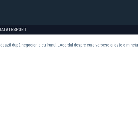
NATATE
SPORT
dează după negocierile cu Iranul: „Acordul despre care vorbesc ei este o minci