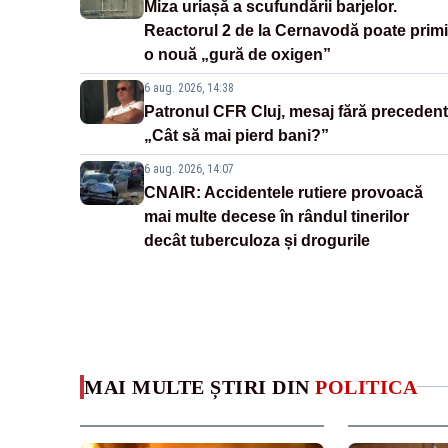
Miza uriașă a scufundării barjelor.
Reactorul 2 de la Cernavodă poate primi
o nouă „gură de oxigen”
6 aug. 2026, 14:38
Patronul CFR Cluj, mesaj fără precedent
„Cât să mai pierd bani?”
6 aug. 2026, 14:07
CNAIR: Accidentele rutiere provoacă
mai multe decese în rândul tinerilor
decât tuberculoza și drogurile
MAI MULTE ȘTIRI DIN
POLITICA