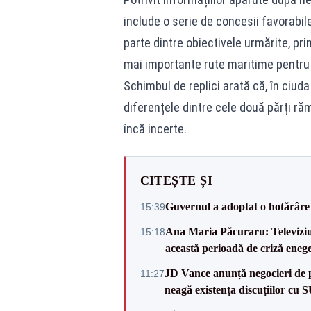
include o serie de concesii favorabil
parte dintre obiectivele urmărite, pr
mai importante rute maritime pentru t
Schimbul de replici arată că, în ciud
diferențele dintre cele două părți ră
încă incerte.
CITEȘTE ȘI
Guvernul a adoptat o hotărâre 
15:39
Ana Maria Păcuraru: Televiziune
15:18
această perioadă de criză enege
JD Vance anunță negocieri de pa
11:27
neagă existența discuțiilor cu 