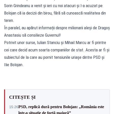
Sorin Grindeanu a venit și ieri cu noi atacuri și l-a acuzat pe
Bolojan că ia decizii din birou, fără să cunoască realitatea din
teren.
În paralel, au apărut informații despre milionarii aleși de Dragoș
Anastasiu să consilieze Guvernul!
Potrivit unor surse, Iulian Stanciu și Mihail Marcu ar fi printre
cei care decid acum soarta companiilor de stat. Acesta ar fi și
subiectul de la care au pornit tensiunile uriașe dintre PSD și
Ilie Bolojan.
CITEȘTE ȘI
PSD, replică dură pentru Bolojan: „România este
15:26
într-o situație de forță majoră”