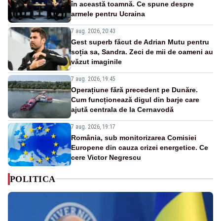
în această toamnă. Ce spune despre
armele pentru Ucraina
7 aug. 2026, 20:43
Gest superb făcut de Adrian Mutu pentru
soția sa, Sandra. Zeci de mii de oameni au
văzut imaginile
7 aug. 2026, 19:45
Operațiune fără precedent pe Dunăre.
Cum funcționează digul din barje care
ajută centrala de la Cernavodă
7 aug. 2026, 19:17
România, sub monitorizarea Comisiei
Europene din cauza crizei energetice. Ce
cere Victor Negrescu
POLITICA