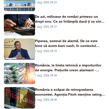
în pericol Centrala Cernavodă era
1 aug. 2026, 09:32
cunoscută de pe vremea lui Ceaușescu
De azi, milioane de români primesc un
drept nou. Ce se întâmplă dacă ți se strică
un produs
1 aug. 2026, 09:37
Piperea, semnal de alarmă. De ce este
bine să avem bani cash, în contextul
alertei energetice?
1 aug. 2026, 09:39
România, la limita tehnică a importurilor
de energie. Prețurile cresc alarmant -
Analiză Realitatea Plus
1 aug. 2026, 09:46
România a scăpat de retrogradarea
economiei. Agenția Fitch menține ratingul
„BBB-” cu perspectivă negativă
1 aug. 2026, 06:48