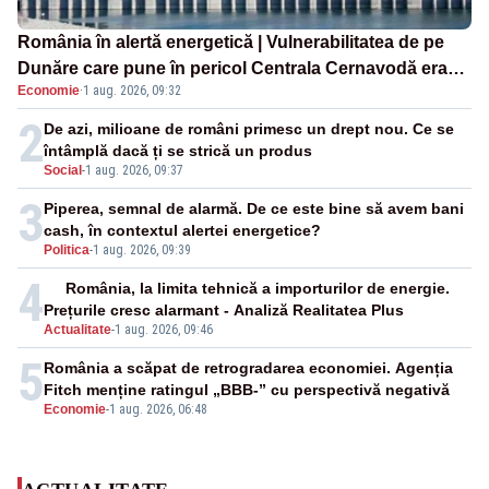
România în alertă energetică | Vulnerabilitatea de pe
Dunăre care pune în pericol Centrala Cernavodă era
Economie
·
1 aug. 2026, 09:32
cunoscută de pe vremea lui Ceaușescu
2
De azi, milioane de români primesc un drept nou. Ce se
întâmplă dacă ți se strică un produs
Social
-
1 aug. 2026, 09:37
3
Piperea, semnal de alarmă. De ce este bine să avem bani
cash, în contextul alertei energetice?
Politica
-
1 aug. 2026, 09:39
4
România, la limita tehnică a importurilor de energie.
Prețurile cresc alarmant - Analiză Realitatea Plus
Actualitate
-
1 aug. 2026, 09:46
5
România a scăpat de retrogradarea economiei. Agenția
Fitch menține ratingul „BBB-” cu perspectivă negativă
Economie
-
1 aug. 2026, 06:48