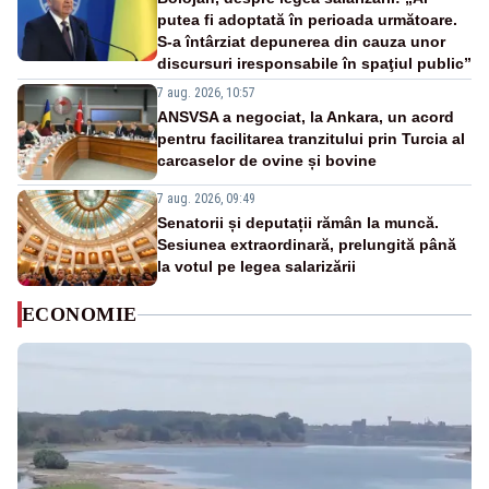
putea fi adoptată în perioada următoare.
S-a întârziat depunerea din cauza unor
discursuri iresponsabile în spaţiul public”
7 aug. 2026, 10:57
ANSVSA a negociat, la Ankara, un acord
pentru facilitarea tranzitului prin Turcia al
carcaselor de ovine și bovine
7 aug. 2026, 09:49
Senatorii și deputații rămân la muncă.
Sesiunea extraordinară, prelungită până
la votul pe legea salarizării
ECONOMIE