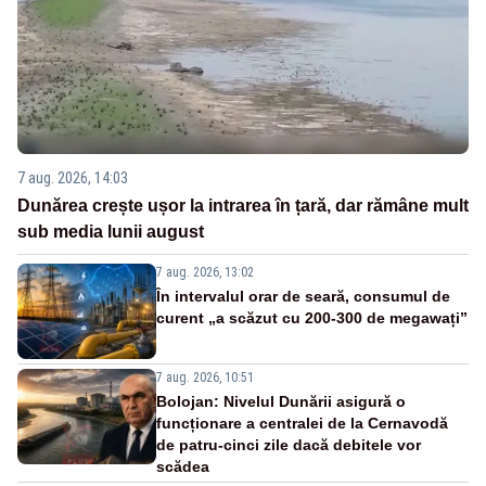
7 aug. 2026, 14:03
Dunărea crește ușor la intrarea în țară, dar rămâne mult
sub media lunii august
7 aug. 2026, 13:02
În intervalul orar de seară, consumul de
curent „a scăzut cu 200-300 de megawați”
7 aug. 2026, 10:51
Bolojan: Nivelul Dunării asigură o
funcționare a centralei de la Cernavodă
de patru-cinci zile dacă debitele vor
scădea