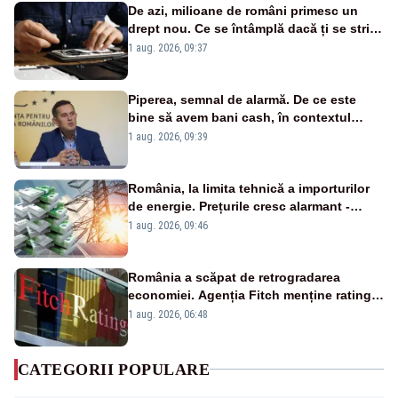
De azi, milioane de români primesc un
drept nou. Ce se întâmplă dacă ți se strică
un produs
1 aug. 2026, 09:37
Piperea, semnal de alarmă. De ce este
bine să avem bani cash, în contextul
alertei energetice?
1 aug. 2026, 09:39
România, la limita tehnică a importurilor
de energie. Prețurile cresc alarmant -
Analiză Realitatea Plus
1 aug. 2026, 09:46
România a scăpat de retrogradarea
economiei. Agenția Fitch menține ratingul
„BBB-” cu perspectivă negativă
1 aug. 2026, 06:48
CATEGORII POPULARE