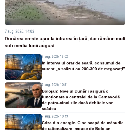
7 aug. 2026, 14:03
Dunărea crește ușor la intrarea în țară, dar rămâne mult
sub media lunii august
7 aug. 2026, 13:02
În intervalul orar de seară, consumul de
curent „a scăzut cu 200-300 de megawați”
7 aug. 2026, 10:51
Bolojan: Nivelul Dunării asigură o
funcționare a centralei de la Cernavodă
de patru-cinci zile dacă debitele vor
scădea
7 aug. 2026, 10:43
Criza din energie. Cine scapă de măsurile
de raționalizare impuse de Bolojan