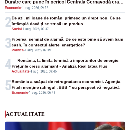
Dunăre care pune în pericol Centrala Cernavodă era
Economie
·
1 aug. 2026, 09:32
cunoscută de pe vremea lui Ceaușescu
2
De azi, milioane de români primesc un drept nou. Ce se
întâmplă dacă ți se strică un produs
Social
-
1 aug. 2026, 09:37
3
Piperea, semnal de alarmă. De ce este bine să avem bani
cash, în contextul alertei energetice?
Politica
-
1 aug. 2026, 09:39
4
România, la limita tehnică a importurilor de energie.
Prețurile cresc alarmant - Analiză Realitatea Plus
Actualitate
-
1 aug. 2026, 09:46
5
România a scăpat de retrogradarea economiei. Agenția
Fitch menține ratingul „BBB-” cu perspectivă negativă
Economie
-
1 aug. 2026, 06:48
ACTUALITATE