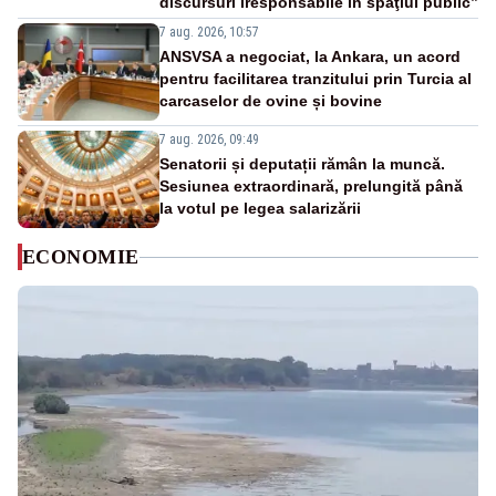
discursuri iresponsabile în spaţiul public”
7 aug. 2026, 10:57
ANSVSA a negociat, la Ankara, un acord
pentru facilitarea tranzitului prin Turcia al
carcaselor de ovine și bovine
7 aug. 2026, 09:49
Senatorii și deputații rămân la muncă.
Sesiunea extraordinară, prelungită până
la votul pe legea salarizării
ECONOMIE