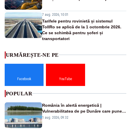
7 aug. 2026, 10:01
Tarifele pentru rovinietă și sistemul
TollRo se aplică de la 1 octombrie 2026.
Ce se schimbă pentru șoferi și
transportatori
URMĂREȘTE-NE PE
Facebook
YouTube
POPULAR
România în alertă energetică |
Vulnerabilitatea de pe Dunăre care pune
în pericol Centrala Cernavodă era
1 aug. 2026, 09:32
cunoscută de pe vremea lui Ceaușescu