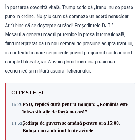
În postarea devenită virală, Trump scrie că „Iranul nu se poate
pune în ordine. Nu știu cum să semneze un acord nenuclear.
Ar fi bine să se deștepte curând! Președintele DJT.”
Mesajul a generat reacții puternice în presa internațională,
fiind interpretat ca un nou semnal de presiune asupra Iranului,
în contextul în care negocierile privind programul nuclear sunt
complet blocate, iar Washingtonul menține presiunea
economică și militară asupra Teheranului.
CITEȘTE ȘI
PSD, replică dură pentru Bolojan: „România este
15:26
într-o situație de forță majoră”
Ședința de guvern se amână pentru ora 15:00.
14:51
Bolojan nu a obținut toate avizele