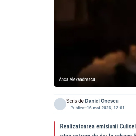
Anca Alexandrescu
Scris de
Daniel Onescu
Publicat:
16 mai 2026, 12:01
Realizatoarea emisiunii Culise
atac extrem de dur la adresa lid