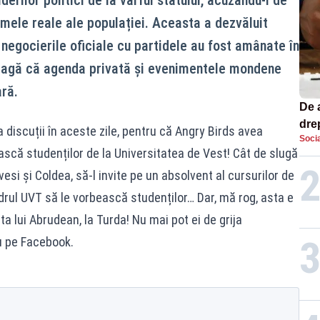
mele reale ale populației. Aceasta a dezvăluit
negocierile oficiale cu partidele au fost amânate în
eleagă că agenda privată și evenimentele mondene
ară.
De 
dre
 discuții în aceste zile, pentru că Angry Birds avea
Socia
str
scă studenților de la Universitatea de Vest! Cât de slugă
vesi și Coldea, să-l invite pe un absolvent al cursurilor de
adrul UVT să le vorbească studenților… Dar, mă rog, asta e
ta lui Abrudean, la Turda! Nu mai pot ei de grija
u pe Facebook.