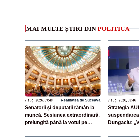
MAI MULTE ȘTIRI DIN
POLITICA
7 aug. 2026, 09:49
Realitatea de Suceava
7 aug. 2026, 08:46
Senatorii și deputații rămân la
Strategia AU
muncă. Sesiunea extraordinară,
suspendarea 
prelungită până la votul pe
Dungaciu: „
legea salarizării
semnează și 