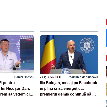
Daniel Onescu
7 aug. 2026, 08:40
Realitatea de Suceava
R pentru
Ilie Bolojan, mesaj pe Facebook
lui Nicușor Dan.
în plină criză energetică:
Vrem să vedem cine
premierul demis continuă să se
cine nu”
laude cu măsurile luate