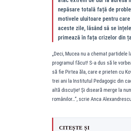
nepăsare totală față de proble
motivele uluitoare pentru care 
aceste zile, lăsând să se înț
primează în fața crizelor din ț
„Deci, Mucea nu a chemat partidele la
programul făcut! S-a dus să le vorbea
să fie Pirtea ăla, care e prieten cu Ko
trei ani la Institutul Pedagogic din c
altă discuție! Și diseară merge la nun
românilor…”, scrie Anca Alexandresc
CITEȘTE ȘI