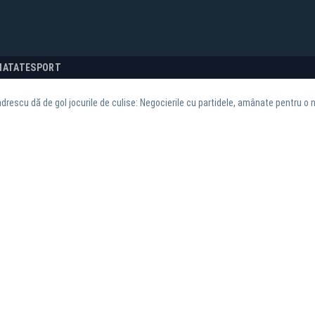
NATATE
SPORT
rescu dă de gol jocurile de culise: Negocierile cu partidele, amânate pentru o nu