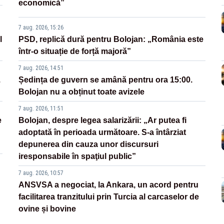
economică”
7 aug. 2026, 15:26
l
PSD, replică dură pentru Bolojan: „România este
într-o situație de forță majoră”
7 aug. 2026, 14:51
.
Ședința de guvern se amână pentru ora 15:00.
Bolojan nu a obținut toate avizele
7 aug. 2026, 11:51
e
Bolojan, despre legea salarizării: „Ar putea fi
adoptată în perioada următoare. S-a întârziat
depunerea din cauza unor discursuri
iresponsabile în spaţiul public”
7 aug. 2026, 10:57
ANSVSA a negociat, la Ankara, un acord pentru
facilitarea tranzitului prin Turcia al carcaselor de
ovine și bovine