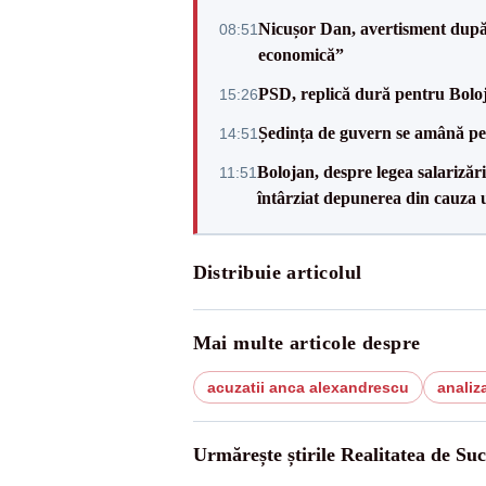
Nicușor Dan, avertisment după 
08:51
economică”
PSD, replică dură pentru Boloj
15:26
Ședința de guvern se amână pen
14:51
Bolojan, despre legea salarizăr
11:51
întârziat depunerea din cauza u
Distribuie articolul
Mai multe articole despre
acuzatii anca alexandrescu
analiz
Urmărește știrile Realitatea de Su