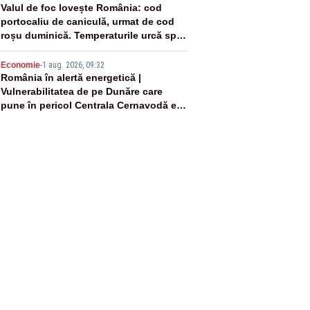
4
Valul de foc lovește România: cod
portocaliu de caniculă, urmat de cod
roșu duminică. Temperaturile urcă spre
40°C
5
Economie
-
1 aug. 2026, 09:32
România în alertă energetică |
Vulnerabilitatea de pe Dunăre care
pune în pericol Centrala Cernavodă era
cunoscută de pe vremea lui Ceaușescu