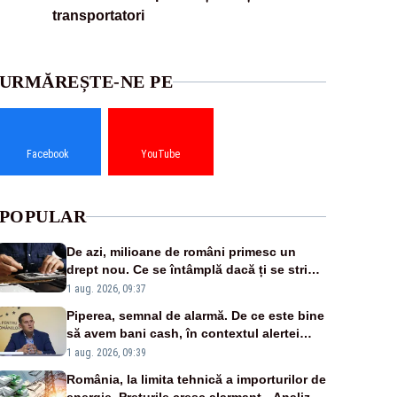
transportatori
URMĂREȘTE-NE PE
Facebook
YouTube
POPULAR
De azi, milioane de români primesc un
drept nou. Ce se întâmplă dacă ți se strică
un produs
1 aug. 2026, 09:37
Piperea, semnal de alarmă. De ce este bine
să avem bani cash, în contextul alertei
energetice?
1 aug. 2026, 09:39
România, la limita tehnică a importurilor de