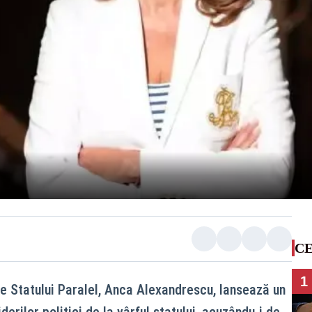
CE
1
le Statului Paralel, Anca Alexandrescu, lansează un
erilor politici de la vârful statului, acuzându-i de