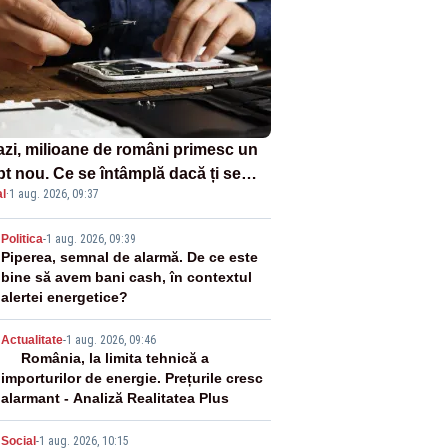
azi, milioane de români primesc un
pt nou. Ce se întâmplă dacă ți se
l
·
1 aug. 2026, 09:37
ică un produs
2
Politica
-
1 aug. 2026, 09:39
Piperea, semnal de alarmă. De ce este
bine să avem bani cash, în contextul
alertei energetice?
3
Actualitate
-
1 aug. 2026, 09:46
România, la limita tehnică a
importurilor de energie. Prețurile cresc
alarmant - Analiză Realitatea Plus
Social
-
1 aug. 2026, 10:15