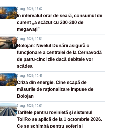
7 aug. 2026, 13:02
În intervalul orar de seară, consumul de
curent „a scăzut cu 200-300 de
megawați”
7 aug. 2026, 10:51
Bolojan: Nivelul Dunării asigură o
funcționare a centralei de la Cernavodă
de patru-cinci zile dacă debitele vor
scădea
7 aug. 2026, 10:43
Criza din energie. Cine scapă de
măsurile de raționalizare impuse de
Bolojan
7 aug. 2026, 10:01
Tarifele pentru rovinietă și sistemul
TollRo se aplică de la 1 octombrie 2026.
Ce se schimbă pentru șoferi și