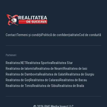
Contact
Termeni și condiții
Politică de confidențialitate
Cod de conduită
Parteneri:
Realitatea.NET
Realitatea Sportiva
Realitatea Star
Realitatea de Ialomita
Realitatea de Neamt
Realitatea de Iasi
Realitatea de Dambovita
Realitatea de Galati
Realitatea de Giurgiu
Realitatea de Gorj
Realitatea de Calarasi
Realitatea de Bacau
Realitatea de Timis
Realitatea de Sibiu
Realitatea de Braila
© 2026 PHG Media Invest LLC