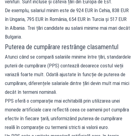
venituri. Sunt incluse și câteva țări din Europa de Est.
De exemplu, salariul minim este de 924 EUR în Cehia, 838 EUR
în Ungaria, 795 EUR în România, 654 EUR în Turcia și 517 EUR
în Albania. Trei țări candidate au salarii minime mai mari decât
Bulgaria.
Puterea de cumpărare restrânge clasamentul
Atunci când se compară salariile minime între țări, standardele
puterii de cumpărare (PPS) contează deoarece costul vieții
variază foarte mult. Odată ajustate în funcție de puterea de
cumpărare, diferențele salariale dintre țări devin mult mai mici
decât în ​​termeni nominali.
PPS oferă o comparație mai echitabilă prin utilizarea unei
monede artificiale care reflectă ceea ce oamenii pot cumpăra
efectiv în fiecare țară, uniformizând puterea de cumpărare
reală în comparație cu termenii stricti ai valorii euro.
Un PPS este o unitate monetară artificială care, în teorie,