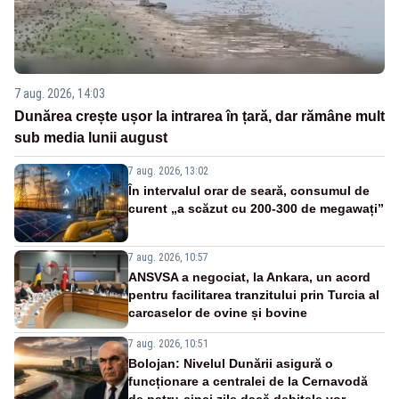
7 aug. 2026, 14:03
Dunărea crește ușor la intrarea în țară, dar rămâne mult
sub media lunii august
7 aug. 2026, 13:02
În intervalul orar de seară, consumul de
curent „a scăzut cu 200-300 de megawați”
7 aug. 2026, 10:57
ANSVSA a negociat, la Ankara, un acord
pentru facilitarea tranzitului prin Turcia al
carcaselor de ovine și bovine
7 aug. 2026, 10:51
Bolojan: Nivelul Dunării asigură o
funcționare a centralei de la Cernavodă
de patru-cinci zile dacă debitele vor