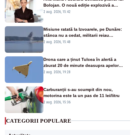
Bolojan. O nouă ediție explozivă a
emisiunii „Miza Zilei” la Realitatea PLUS
2 aug. 2026, 15:42
Misiune ratată la Izvoarele, pe Dunăre:
stânca nu a cedat, militarii reiau
detonările luni – VIDEO
2 aug. 2026, 15:48
Drona care a ținut Tulcea în alertă a
zburat 20 de minute deasupra apelor
României. Au fost ridicate două F-16
2 aug. 2026, 19:28
Carburanții s-au scumpit din nou,
motorina este la un pas de 11 lei/litru
2 aug. 2026, 15:36
CATEGORII POPULARE