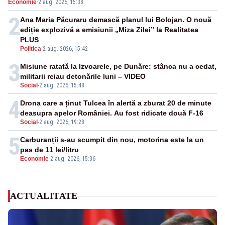
Economie
·
2 aug. 2026, 15:38
2
Ana Maria Păcuraru demască planul lui Bolojan. O nouă
ediție explozivă a emisiunii „Miza Zilei” la Realitatea
PLUS
Politica
-
2 aug. 2026, 15:42
3
Misiune ratată la Izvoarele, pe Dunăre: stânca nu a cedat,
militarii reiau detonările luni – VIDEO
Social
-
2 aug. 2026, 15:48
4
Drona care a ținut Tulcea în alertă a zburat 20 de minute
deasupra apelor României. Au fost ridicate două F-16
Social
-
2 aug. 2026, 19:28
5
Carburanții s-au scumpit din nou, motorina este la un
pas de 11 lei/litru
Economie
-
2 aug. 2026, 15:36
ACTUALITATE