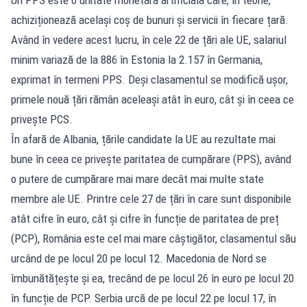
achiziționează același coș de bunuri și servicii în fiecare țară.
Având în vedere acest lucru, în cele 22 de țări ale UE, salariul
minim variază de la 886 în Estonia la 2.157 în Germania,
exprimat în termeni PPS. Deși clasamentul se modifică ușor,
primele nouă țări rămân aceleași atât în ​​euro, cât și în ceea ce
privește PCS.
În afară de Albania, țările candidate la UE au rezultate mai
bune în ceea ce privește paritatea de cumpărare (PPS), având
o putere de cumpărare mai mare decât mai multe state
membre ale UE. Printre cele 27 de țări în care sunt disponibile
atât cifre în euro, cât și cifre în funcție de paritatea de preț
(PCP), România este cel mai mare câștigător, clasamentul său
urcând de pe locul 20 pe locul 12. Macedonia de Nord se
îmbunătățește și ea, trecând de pe locul 26 în euro pe locul 20
în funcție de PCP. Serbia urcă de pe locul 22 pe locul 17, în