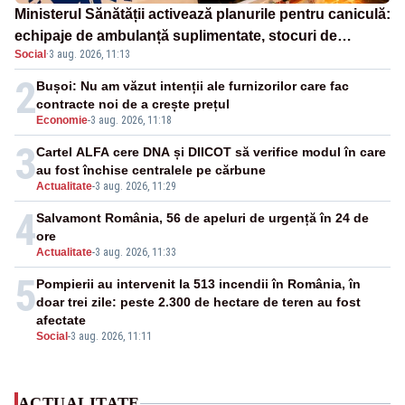
Ministerul Sănătății activează planurile pentru caniculă:
echipaje de ambulanță suplimentate, stocuri de
Social
·
3 aug. 2026, 11:13
medicamente verificate și puncte de apă în spațiile
publice
2
Bușoi: Nu am văzut intenții ale furnizorilor care fac
contracte noi de a crește prețul
Economie
-
3 aug. 2026, 11:18
3
Cartel ALFA cere DNA și DIICOT să verifice modul în care
au fost închise centralele pe cărbune
Actualitate
-
3 aug. 2026, 11:29
4
Salvamont România, 56 de apeluri de urgență în 24 de
ore
Actualitate
-
3 aug. 2026, 11:33
5
Pompierii au intervenit la 513 incendii în România, în
doar trei zile: peste 2.300 de hectare de teren au fost
afectate
Social
-
3 aug. 2026, 11:11
ACTUALITATE