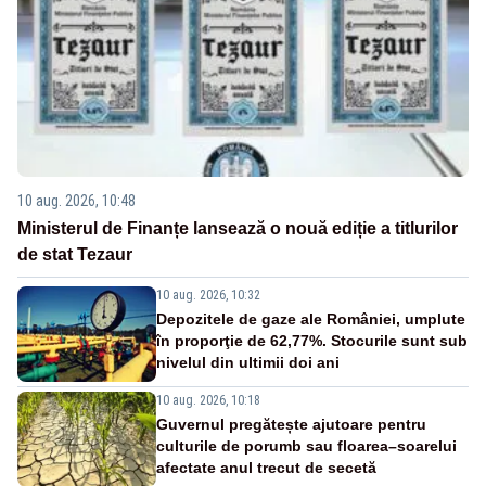
10 aug. 2026, 10:48
Ministerul de Finanțe lansează o nouă ediție a titlurilor
de stat Tezaur
10 aug. 2026, 10:32
Depozitele de gaze ale României, umplute
în proporţie de 62,77%. Stocurile sunt sub
nivelul din ultimii doi ani
10 aug. 2026, 10:18
Guvernul pregătește ajutoare pentru
culturile de porumb sau floarea–soarelui
afectate anul trecut de secetă