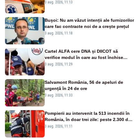
suplimentate, stocuri de medicamente
3 aug. 2026, 11:13
verificate și puncte de apă în spațiile
publice
Bușoi: Nu am văzut intenții ale furnizorilor
care fac contracte noi de a crește prețul
3 aug. 2026, 11:18
Cartel ALFA cere DNA și DIICOT să
verifice modul în care au fost închise
centralele pe cărbune
3 aug. 2026, 11:29
Salvamont România, 56 de apeluri de
urgență în 24 de ore
3 aug. 2026, 11:33
Pompierii au intervenit la 513 incendii în
România, în doar trei zile: peste 2.300 de
hectare de teren au fost afectate
3 aug. 2026, 11:11