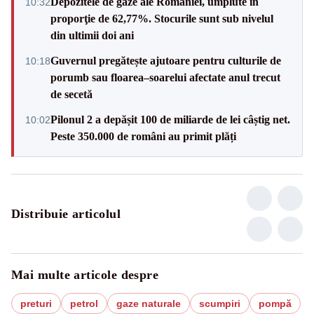
Depozitele de gaze ale României, umplute în
10:32
proporţie de 62,77%. Stocurile sunt sub nivelul
din ultimii doi ani
Guvernul pregătește ajutoare pentru culturile de
10:18
porumb sau floarea–soarelui afectate anul trecut
de secetă
Pilonul 2 a depășit 100 de miliarde de lei câștig net.
10:02
Peste 350.000 de români au primit plăți
Distribuie articolul
Mai multe articole despre
preturi
petrol
gaze naturale
scumpiri
pompă