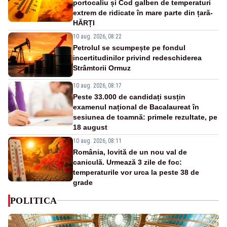
portocaliu și Cod galben de temperaturi
extrem de ridicate în mare parte din țară-
HĂRȚI
10 aug. 2026, 08:22
Petrolul se scumpește pe fondul
incertitudinilor privind redeschiderea
Strâmtorii Ormuz
10 aug. 2026, 08:17
Peste 33.000 de candidați susțin
examenul național de Bacalaureat în
sesiunea de toamnă: primele rezultate, pe
18 august
10 aug. 2026, 08:11
România, lovită de un nou val de
caniculă. Urmează 3 zile de foc:
temperaturile vor urca la peste 38 de
grade
POLITICA