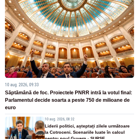
10 aug. 2026, 09:33
Săptămână de foc. Proiectele PNRR intră la votul final:
Parlamentul decide soarta a peste 750 de milioane de
euro
10 aug. 2026, 08:32
Liderii politici, așteptați zilele următoare
la Cotroceni. Scenariile luate în calcul
pentru noul Guvern - SURSE