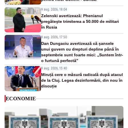
9 aug. 2026, 18:04
Zelenski avertizează: Phenianul
pregătește trimiterea a 50.000 de militari
în Rusia
9 aug. 2026, 17:50
Dan Dungaciu avertizează că șansele
unui guvern cu drepturi depline până în
septembrie sunt foarte mici: „Suntem într-
o furtună perfectă”
9 aug. 2026, 15:40
Miruță cere o măsură radicală după atacul
de la Cluj. Legea dezinformării, din nou în
discuție
ECONOMIE