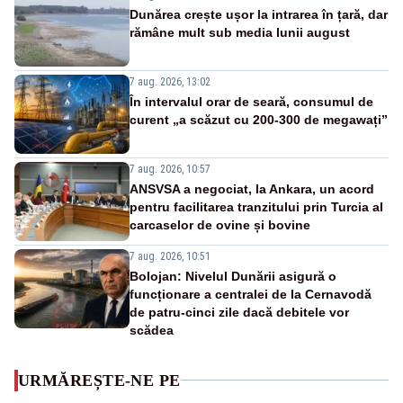
Dunărea crește ușor la intrarea în țară, dar
rămâne mult sub media lunii august
7 aug. 2026, 13:02
În intervalul orar de seară, consumul de
curent „a scăzut cu 200-300 de megawați”
7 aug. 2026, 10:57
ANSVSA a negociat, la Ankara, un acord
pentru facilitarea tranzitului prin Turcia al
carcaselor de ovine și bovine
7 aug. 2026, 10:51
Bolojan: Nivelul Dunării asigură o
funcționare a centralei de la Cernavodă
de patru-cinci zile dacă debitele vor
scădea
URMĂREȘTE-NE PE