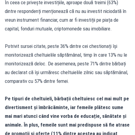
În ceea ce privește investițiile, aproape două treimi (63%)
dintre respondenți menționează că nu au investit niciodată în
vreun instrument financiar, cum ar fi investiții pe piața de
capital, fonduri mutuale, criptomonede sau imobiliare.
Potrivit sursei citate, peste 36% dintre cei chestionați își
monitorizează cheltuielile săptămânal, timp în care 13% nu le
monitorizează deloc. De asemenea, peste 71% dintre bărbați
au declarat că își urmăresc cheltuielile zilnic sau săptămânal,
comparativ cu 57% dintre femei.
Pe tipuri de cheltuieli, bărbații cheltuiesc cel mai mult pe
divertisment și îmbrăcăminte, iar femeile plătesc sume
mai mari atunci când vine vorba de educație, sănătate și
animale. În plus, femeile sunt mai predispuse să fie atrase
de promoții și oferte (11% dintre acestea au indicat