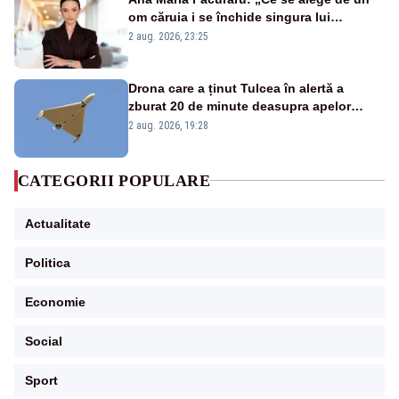
om căruia i se închide singura lui
portiță?”
2 aug. 2026, 23:25
Drona care a ținut Tulcea în alertă a
zburat 20 de minute deasupra apelor
României. Au fost ridicate două F-16
2 aug. 2026, 19:28
CATEGORII POPULARE
Actualitate
Politica
Economie
Social
Sport