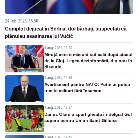
24 feb. 2026, 15:50
Complot dejucat în Serbia: doi bărbați, suspectați că
plănuiau asasinarea lui Vučić
9 aug. 2026, 15:40
Miruță cere o măsură radicală după atacul
de la Cluj. Legea dezinformării, din nou în
discuție
9 aug. 2026, 14:38
Avertisment pentru NATO: Putin ar putea
trimite militari fără însemne
9 aug. 2026, 13:37
Darius Olaru a spart gheața în Belgia! Gol
superb pentru Union Saint-Gilloise
9 aug. 2026, 12:45