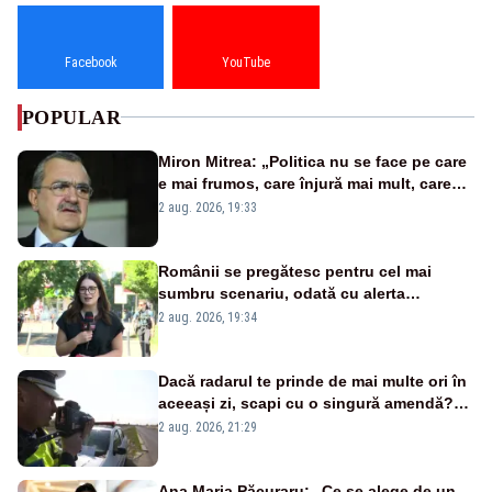
Facebook
YouTube
POPULAR
Miron Mitrea: „Politica nu se face pe care
e mai frumos, care înjură mai mult, care
țipă mai tare, ci pe proiecte”
2 aug. 2026, 19:33
Românii se pregătesc pentru cel mai
sumbru scenariu, odată cu alerta
energetică
2 aug. 2026, 19:34
Dacă radarul te prinde de mai multe ori în
aceeași zi, scapi cu o singură amendă?
Ce spune legea
2 aug. 2026, 21:29
Ana Maria Păcuraru: „Ce se alege de un