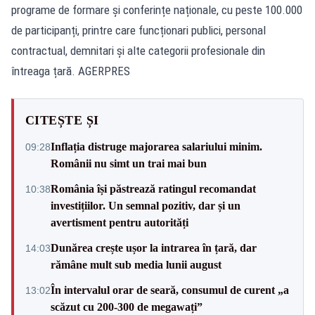
programe de formare și conferințe naționale, cu peste 100.000
de participanți, printre care funcționari publici, personal
contractual, demnitari și alte categorii profesionale din
întreaga țară. AGERPRES
CITEȘTE ȘI
Inflația distruge majorarea salariului minim.
09:28
Românii nu simt un trai mai bun
România își păstrează ratingul recomandat
10:38
investițiilor. Un semnal pozitiv, dar și un
avertisment pentru autorități
Dunărea crește ușor la intrarea în țară, dar
14:03
rămâne mult sub media lunii august
În intervalul orar de seară, consumul de curent „a
13:02
scăzut cu 200-300 de megawați”