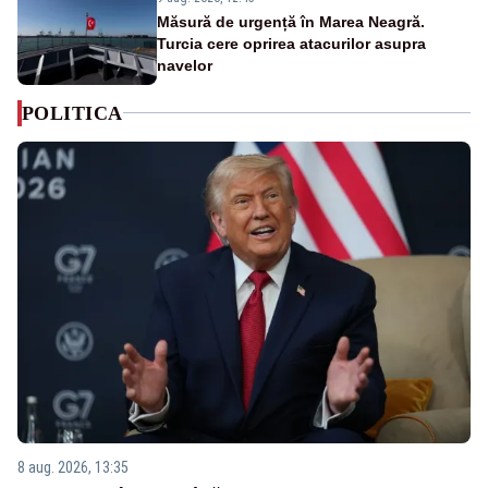
Măsură de urgență în Marea Neagră.
Turcia cere oprirea atacurilor asupra
navelor
POLITICA
8 aug. 2026, 13:35