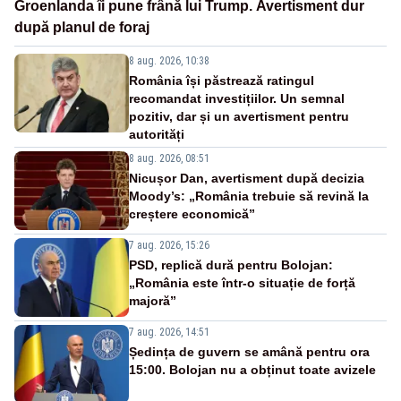
Groenlanda îi pune frână lui Trump. Avertisment dur
după planul de foraj
8 aug. 2026, 10:38
România își păstrează ratingul
recomandat investițiilor. Un semnal
pozitiv, dar și un avertisment pentru
autorități
8 aug. 2026, 08:51
Nicușor Dan, avertisment după decizia
Moody’s: „România trebuie să revină la
creștere economică”
7 aug. 2026, 15:26
PSD, replică dură pentru Bolojan:
„România este într-o situație de forță
majoră”
7 aug. 2026, 14:51
Ședința de guvern se amână pentru ora
15:00. Bolojan nu a obținut toate avizele