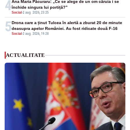
4
Ana Maria Păcuraru: „Ce se alege de un om căruia i se
închide singura lui portiță?”
Social
-
2 aug. 2026, 23:25
5
Drona care a ținut Tulcea în alertă a zburat 20 de minute
deasupra apelor României. Au fost ridicate două F-16
Social
-
2 aug. 2026, 19:28
ACTUALITATE