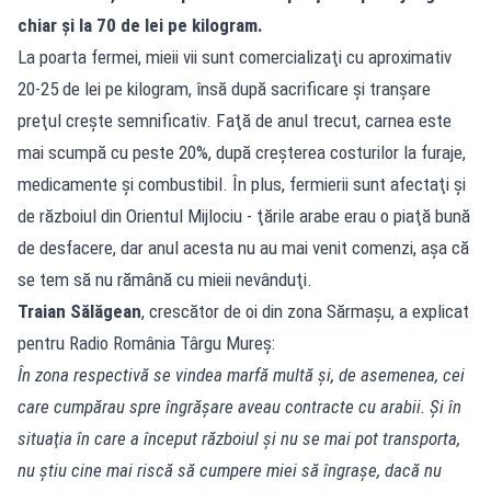
chiar şi la 70 de lei pe kilogram.
La poarta fermei, mieii vii sunt comercializaţi cu aproximativ
20-25 de lei pe kilogram, însă după sacrificare şi tranşare
preţul creşte semnificativ. Faţă de anul trecut, carnea este
mai scumpă cu peste 20%, după creşterea costurilor la furaje,
medicamente şi combustibil. În plus, fermierii sunt afectaţi şi
de războiul din Orientul Mijlociu - ţările arabe erau o piaţă bună
de desfacere, dar anul acesta nu au mai venit comenzi, aşa că
se tem să nu rămână cu mieii nevânduţi.
Traian Sălăgean
, crescător de oi din zona Sărmaşu, a explicat
pentru Radio România Târgu Mureş:
În zona respectivă se vindea marfă multă şi, de asemenea, cei
care cumpărau spre îngrăşare aveau contracte cu arabii. Şi în
situaţia în care a început războiul şi nu se mai pot transporta,
nu ştiu cine mai riscă să cumpere miei să îngraşe, dacă nu