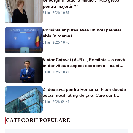
Gheorghiu, atac la medici: „Fac grevă
pentru majorări?”
31 iul. 2026, 10:35
România ar putea avea un nou premier
abia în toamnă
31 iul. 2026, 10:40
Victor Cațavei (AUR): „România – o navă
în derivă sub aspect economic – ca și
rezultat al guvernărilor din ultimii 36 de
31 iul. 2026, 10:42
ani”
Zi decisivă pentru România, Fitch decide
astăzi noul rating de țară. Care sunt
efectele retrogradării la categoria „junk”
31 iul. 2026, 09:48
CATEGORII POPULARE