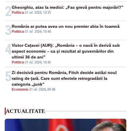
2
Gheorghiu, atac la medici: „Fac grevă pentru majorări?”
Politica
-
31 iul. 2026, 10:35
3
România ar putea avea un nou premier abia în toamnă
Politica
-
31 iul. 2026, 10:40
4
Victor Cațavei (AUR): „România – o navă în derivă sub
aspect economic – ca și rezultat al guvernărilor din
ultimii 36 de ani”
Politica
-
31 iul. 2026, 10:42
5
Zi decisivă pentru România, Fitch decide astăzi noul
rating de țară. Care sunt efectele retrogradării la
categoria „junk”
Economie
-
31 iul. 2026, 09:48
ACTUALITATE