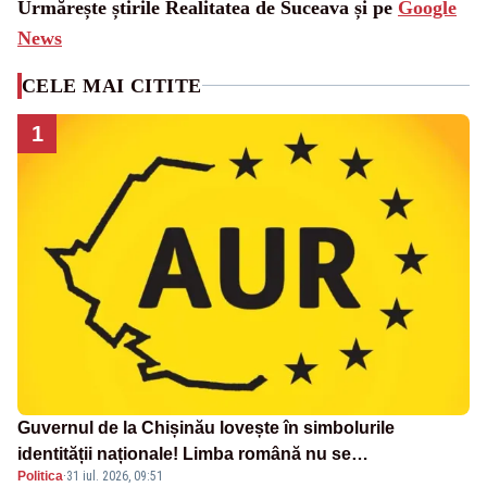
Urmărește știrile Realitatea de Suceava și pe
Google
News
CELE MAI CITITE
1
Guvernul de la Chișinău lovește în simbolurile
identității naționale! Limba română nu se
Politica
·
31 iul. 2026, 09:51
economisește! Limba română se sărbătorește!