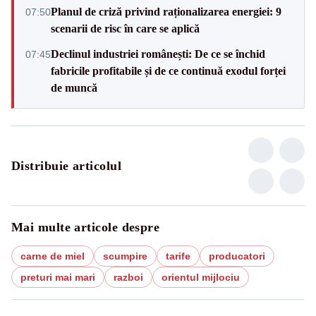
Planul de criză privind raționalizarea energiei: 9
07:50
scenarii de risc în care se aplică
Declinul industriei românești: De ce se închid
07:45
fabricile profitabile și de ce continuă exodul forței
de muncă
Distribuie articolul
Mai multe articole despre
carne de miel
scumpire
tarife
producatori
preturi mai mari
razboi
orientul mijlociu