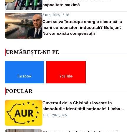
capacitate maximă
6 aug. 2026, 15:36
Cum se va întrerupe energia electrică la
marii consumatori industriali? Bolojan:
Nu vor exista compensații
URMĂREȘTE-NE PE
Facebook
YouTube
POPULAR
Guvernul de la Chișinău lovește în
simbolurile identității naționale! Limba
română nu se economisește! Limba
31 iul. 2026, 09:51
română se sărbătorește!