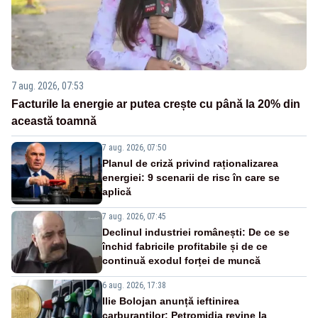
7 aug. 2026, 07:53
Facturile la energie ar putea crește cu până la 20% din
această toamnă
7 aug. 2026, 07:50
Planul de criză privind raționalizarea
energiei: 9 scenarii de risc în care se
aplică
7 aug. 2026, 07:45
Declinul industriei românești: De ce se
închid fabricile profitabile și de ce
continuă exodul forței de muncă
6 aug. 2026, 17:38
Ilie Bolojan anunță ieftinirea
carburanților: Petromidia revine la