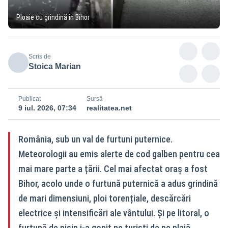
Ploaie cu grindină în Bihor
Scris de
Stoica Marian
Publicat
Sursă
9 iul. 2026, 07:34
realitatea.net
România, sub un val de furtuni puternice.
Meteorologii au emis alerte de cod galben pentru cea
mai mare parte a țării. Cel mai afectat oraș a fost
Bihor, acolo unde o furtună puternică a adus grindină
de mari dimensiuni, ploi torențiale, descărcări
electrice și intensificări ale vântului. Și pe litoral, o
furtună de nisip i-a gonit pe turiști de pe plajă.