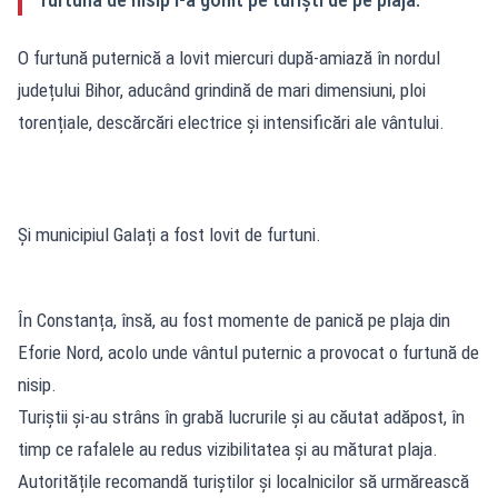
O furtună puternică a lovit miercuri după-amiază în nordul
județului Bihor, aducând grindină de mari dimensiuni, ploi
torențiale, descărcări electrice și intensificări ale vântului.
Și municipiul Galați a fost lovit de furtuni.
În Constanța, însă, au fost momente de panică pe plaja din
Eforie Nord, acolo unde vântul puternic a provocat o furtună de
nisip.
Turiștii și-au strâns în grabă lucrurile și au căutat adăpost, în
timp ce rafalele au redus vizibilitatea și au măturat plaja.
Autoritățile recomandă turiștilor și localnicilor să urmărească