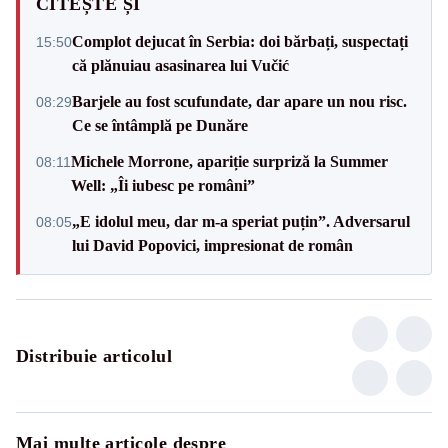
CITEȘTE ȘI
Complot dejucat în Serbia: doi bărbați, suspectați
15:50
că plănuiau asasinarea lui Vučić
Barjele au fost scufundate, dar apare un nou risc.
08:29
Ce se întâmplă pe Dunăre
Michele Morrone, apariție surpriză la Summer
08:11
Well: „Îi iubesc pe români”
„E idolul meu, dar m-a speriat puțin”. Adversarul
08:05
lui David Popovici, impresionat de român
Distribuie articolul
Mai multe articole despre