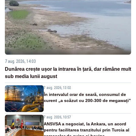
7 aug. 2026, 14:03
Dunărea crește ușor la intrarea în țară, dar rămâne mult
sub media lunii august
7 aug. 2026, 13:02
În intervalul orar de seară, consumul de
curent „a scăzut cu 200-300 de megawați”
7 aug. 2026, 10:57
ANSVSA a negociat, la Ankara, un acord
pentru facilitarea tranzitului prin Turcia al
carcaselor de ovine și bovine