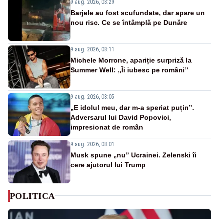
9 aug. 2026, 08:29
Barjele au fost scufundate, dar apare un
nou risc. Ce se întâmplă pe Dunăre
9 aug. 2026, 08:11
Michele Morrone, apariție surpriză la
Summer Well: „Îi iubesc pe români”
9 aug. 2026, 08:05
„E idolul meu, dar m-a speriat puțin”.
Adversarul lui David Popovici,
impresionat de român
9 aug. 2026, 08:01
Musk spune „nu” Ucrainei. Zelenski îi
cere ajutorul lui Trump
POLITICA