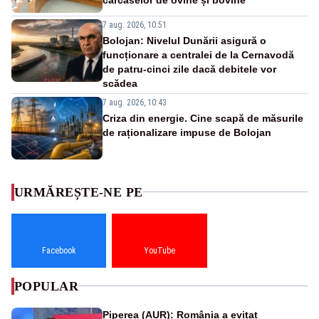
7 aug. 2026, 10:51
Bolojan: Nivelul Dunării asigură o
funcționare a centralei de la Cernavodă
de patru-cinci zile dacă debitele vor
scădea
7 aug. 2026, 10:43
Criza din energie. Cine scapă de măsurile
de raționalizare impuse de Bolojan
URMĂREȘTE-NE PE
Facebook
YouTube
POPULAR
Piperea (AUR): România a evitat