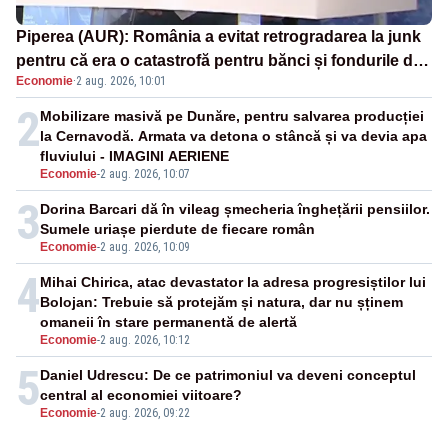
Piperea (AUR): România a evitat retrogradarea la junk
pentru că era o catastrofă pentru bănci și fondurile de
Economie
·
2 aug. 2026, 10:01
pensii
2
Mobilizare masivă pe Dunăre, pentru salvarea producției
la Cernavodă. Armata va detona o stâncă și va devia apa
fluviului - IMAGINI AERIENE
Economie
-
2 aug. 2026, 10:07
3
Dorina Barcari dă în vileag șmecheria înghețării pensiilor.
Sumele uriașe pierdute de fiecare român
Economie
-
2 aug. 2026, 10:09
4
Mihai Chirica, atac devastator la adresa progresiștilor lui
Bolojan: Trebuie să protejăm și natura, dar nu șținem
omaneii în stare permanentă de alertă
Economie
-
2 aug. 2026, 10:12
5
Daniel Udrescu: De ce patrimoniul va deveni conceptul
central al economiei viitoare?
Economie
-
2 aug. 2026, 09:22