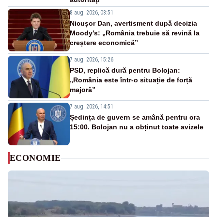
8 aug. 2026, 08:51
Nicușor Dan, avertisment după decizia
Moody’s: „România trebuie să revină la
creștere economică”
7 aug. 2026, 15:26
PSD, replică dură pentru Bolojan:
„România este într-o situație de forță
majoră”
7 aug. 2026, 14:51
Ședința de guvern se amână pentru ora
15:00. Bolojan nu a obținut toate avizele
ECONOMIE