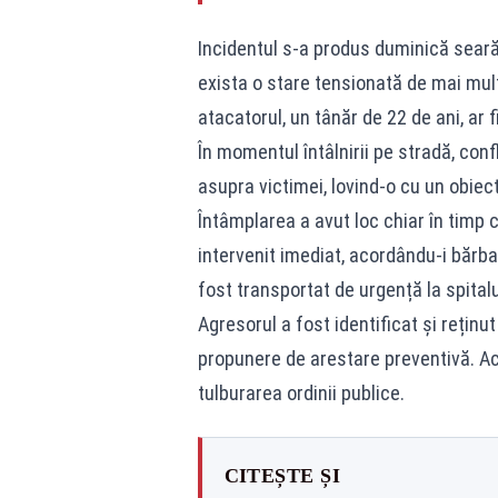
Incidentul s-a produs duminică seară, în 
exista o stare tensionată de mai mult 
atacatorul, un tânăr de 22 de ani, ar f
În momentul întâlnirii pe stradă, confl
asupra victimei, lovind-o cu un obiect
Întâmplarea a avut loc chiar în timp 
intervenit imediat, acordându-i bărbat
fost transportat de urgență la spitalu
Agresorul a fost identificat și reținu
propunere de arestare preventivă. A
tulburarea ordinii publice.
CITEȘTE ȘI