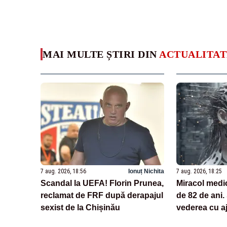
MAI MULTE ȘTIRI DIN
ACTUALITAT
7 aug. 2026, 18:56
Ionuț Nichita
7 aug. 2026, 18:25
Scandal la UEFA! Florin Prunea,
Miracol medi
reclamat de FRF după derapajul
de 82 de ani.
sexist de la Chișinău
vederea cu aj
tehnologii ba