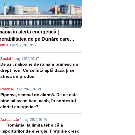
ânia în alertă energetică |
nerabilitatea de pe Dunăre care
omie
·
1 aug. 2026, 09:32
e în pericol Centrala Cernavodă era
oscută de pe vremea lui Ceaușescu
2
Social
-
1 aug. 2026, 09:37
De azi, milioane de români primesc un
drept nou. Ce se întâmplă dacă ți se
strică un produs
3
Politica
-
1 aug. 2026, 09:39
Piperea, semnal de alarmă. De ce este
bine să avem bani cash, în contextul
alertei energetice?
4
Actualitate
-
1 aug. 2026, 09:46
România, la limita tehnică a
importurilor de energie. Prețurile cresc