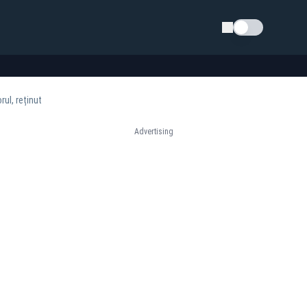
Schimba tema
rul, reținut
Advertising