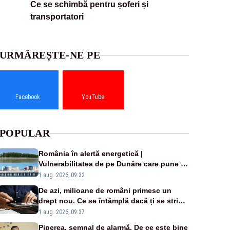
Ce se schimbă pentru șoferi și
transportatori
URMĂREȘTE-NE PE
Facebook
YouTube
POPULAR
România în alertă energetică |
Vulnerabilitatea de pe Dunăre care pune în
pericol Centrala Cernavodă era cunoscută
1 aug. 2026, 09:32
de pe vremea lui Ceaușescu
De azi, milioane de români primesc un
drept nou. Ce se întâmplă dacă ți se strică
un produs
1 aug. 2026, 09:37
Piperea, semnal de alarmă. De ce este bine