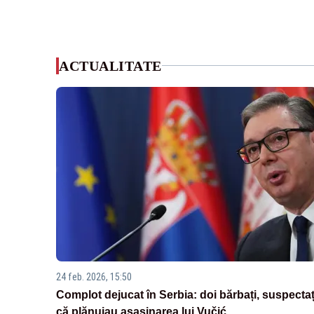
ACTUALITATE
24 feb. 2026, 15:50
Complot dejucat în Serbia: doi bărbați, suspectaț
că plănuiau asasinarea lui Vučić