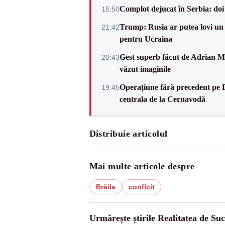
Complot dejucat în Serbia: doi 
15:50
Trump: Rusia ar putea lovi un
21:42
pentru Ucraina
Gest superb făcut de Adrian Mu
20:43
văzut imaginile
Operațiune fără precedent pe 
19:45
centrala de la Cernavodă
Distribuie articolul
Mai multe articole despre
Brăila
conflcit
Urmărește știrile Realitatea de Su