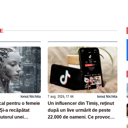
E
Ionuț Nichita
7 aug. 2026, 17:44
Ionuț Nichita
cal pentru o femeie
Un influencer din Timiș, reținut
 Și-a recăpătat
după un live urmărit de peste
utorul unei
22.000 de oameni. Ce provocări
zate pe AI
făcea pe TikTok