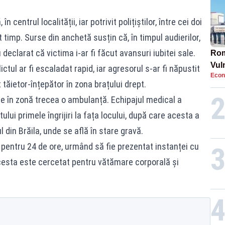
centrul localității, iar potrivit polițiștilor, între cei doi
timp. Surse din anchetă susțin că, în timpul audierilor,
i declarat că victima i-ar fi făcut avansuri iubitei sale.
Rom
Vul
ictul ar fi escaladat rapid, iar agresorul s-ar fi năpustit
Econ
pun
 tăietor-înțepător în zona brațului drept.
cun
ce în zonă trecea o ambulanță. Echipajul medical a
ului primele îngrijiri la fața locului, după care acesta a
l din Brăila, unde se află în stare gravă.
t pentru 24 de ore, urmând să fie prezentat instanței cu
cesta este cercetat pentru vătămare corporală și