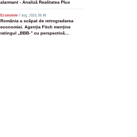
alarmant - Analiză Realitatea Plus
5
Economie
-
1 aug. 2026, 06:48
România a scăpat de retrogradarea
economiei. Agenția Fitch menține
ratingul „BBB-” cu perspectivă
negativă