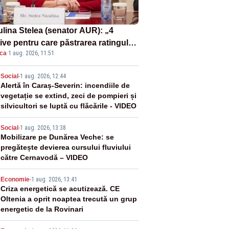
ulina Stelea (senator AUR): „4
ive pentru care păstrarea ratingului
ica
·
1 aug. 2026, 11:51
ară nu este o reușită pentru
ernul Bolojan”
2
Social
-
1 aug. 2026, 12:44
Alertă în Caraș-Severin: incendiile de
vegetație se extind, zeci de pompieri și
silvicultori se luptă cu flăcările - VIDEO
3
Social
-
1 aug. 2026, 13:38
Mobilizare pe Dunărea Veche: se
pregătește devierea cursului fluviului
către Cernavodă – VIDEO
4
Economie
-
1 aug. 2026, 13:41
Criza energetică se acutizează. CE
Oltenia a oprit noaptea trecută un grup
energetic de la Rovinari