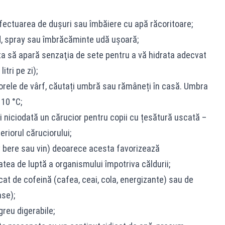
fectuarea de duşuri sau îmbăiere cu apă răcoritoare;
d, spray sau îmbrăcăminte udă ușoară;
pta să apară senzaţia de sete pentru a vă hidrata adecvat
itri pe zi);
 orele de vârf, căutați umbră sau rămâneți în casă. Umbra
10 °C;
iți niciodată un cărucior pentru copii cu țesătură uscată –
riorul căruciorului;
v bere sau vin) deoarece acesta favorizează
ea de luptă a organismului împotriva căldurii;
dicat de cofeină (cafea, ceai, cola, energizante) sau de
ase);
 greu digerabile;