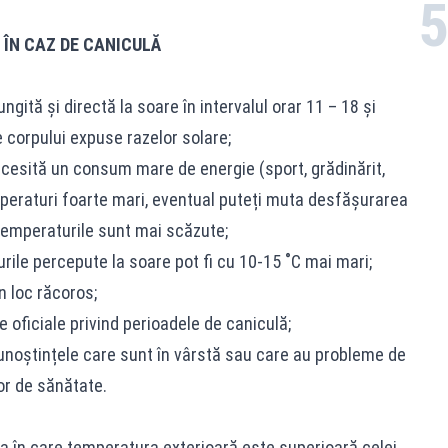
ÎN CAZ DE CANICULĂ
ungită şi directă la soare în intervalul orar 11 – 18 şi
e corpului expuse razelor solare;
ecesită un consum mare de energie (sport, grădinărit,
mperaturi foarte mari, eventual puteți muta desfăşurarea
 temperaturile sunt mai scăzute;
urile percepute la soare pot fi cu 10-15 ˚C mai mari;
un loc răcoros;
oficiale privind perioadele de caniculă;
 cunoștințele care sunt în vârstă sau care au probleme de
or de sănătate.
a în care temperatura exterioară este superioară celei