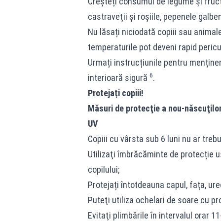
Creşteți consumul de legume şi fruct
castraveţii și roşiile, pepenele galbe
Nu lăsați niciodată copiii sau animal
temperaturile pot deveni rapid pericu
Urmați instrucțiunile pentru menține
6
interioară sigură
.
Protejați copiii!
Măsuri de protecţie a nou-născuţilor 
UV
Copiii cu vârsta sub 6 luni nu ar trebu
Utilizaţi îmbrăcăminte de protecție uș
copilului;
Protejați întotdeauna capul, fața, urec
Puteţi utiliza ochelari de soare cu p
Evitaţi plimbările în intervalul orar 