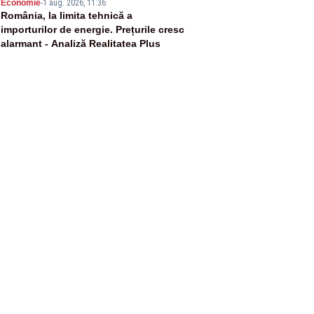
5
Economie
-
1 aug. 2026, 11:36
România, la limita tehnică a
importurilor de energie. Prețurile cresc
alarmant - Analiză Realitatea Plus