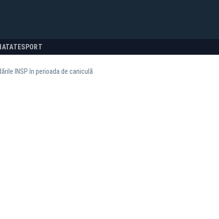
NATATE
SPORT
rile INSP în perioada de caniculă