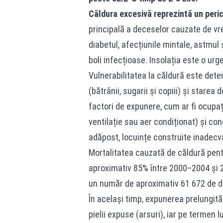
Căldura excesivă reprezintă un peri
principală a deceselor cauzate de vr
diabetul, afecțiunile mintale, astmul
boli infecțioase. Insolația este o ur
Vulnerabilitatea la căldură este deter
(bătrânii, sugarii și copiii) și starea
factori de expunere, cum ar fi ocupați
ventilație sau aer condiționat) și c
adăpost, locuințe construite inadecvat
Mortalitatea cauzată de căldură pent
aproximativ 85% între 2000–2004 și
un număr de aproximativ 61 672 de 
În același timp, expunerea prelungită 
pielii expuse (arsuri), iar pe termen