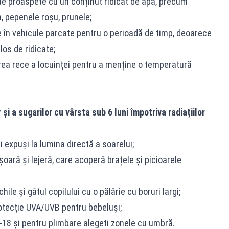
e proaspete cu un conținut ridicat de apă, precum
n, pepenele roşu, prunele;
e în vehicule parcate pentru o perioadă de timp, deoarece
los de ridicate;
rea rece a locuinței pentru a menține o temperatură
şi a sugarilor cu vârsta sub 6 luni împotriva radiațiilor
i expuşi la lumina directă a soarelui;
oară și lejeră, care acoperă brațele și picioarele
hile și gâtul copilului cu o pălărie cu boruri largi;
rotecție UVA/UVB pentru bebeluşi;
11-18 şi pentru plimbare alegeti zonele cu umbră.