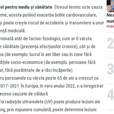
col pentru mediu și sănătate
. Stresul termic este cauza
eme, acesta putând exacerba bolile cardiovasculare,
Nic
mot
 și poate crește riscul de accidente și transmitere a unor
Polit
de ț
gență medicală.
Guv
minată atât de factori fiziologici, cum ar fi vârsta
 de sănătate (prezența afecțiunilor cronice), cât și de
a (de exemplu: lucrul în aer liber sau în zone fără
ondițiile socio-economice (de exemplu: persoane fără
, fără posibilitate de a răci încăperile).
ru persoanele cu vârsta peste 65 de ani a crescut cu
 2017–2021
În Europa, în vara anului 2022, s-a înregistrat
.
decese cauzate de căldură
.
la radiațiile ultraviolete (UV) poate produce leziuni ale
 lung, prin expunere cumulată, poate determina leziuni