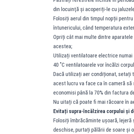
din locuinţă și acoperiți-le cu jaluz
Folosiți aerul din timpul nopții pent
întunericului, când temperatura exte
Opriți cât mai multe dintre aparatele
acestea;
Utilizați ventilatoare electrice numa
40 ˚C ventilatoarele vor încălzi corpul
Dacă utilizați aer condiționat, setați 
acest lucru va face ca în cameră să
economisi până la 70% din factura de 
Nu uitați că poate fi mai răcoare în ae
Evitați supra-încălzirea corpului și 
Folosiți îmbrăcăminte ușoară, lejeră ș
deschise, purtați pălării de soare ș