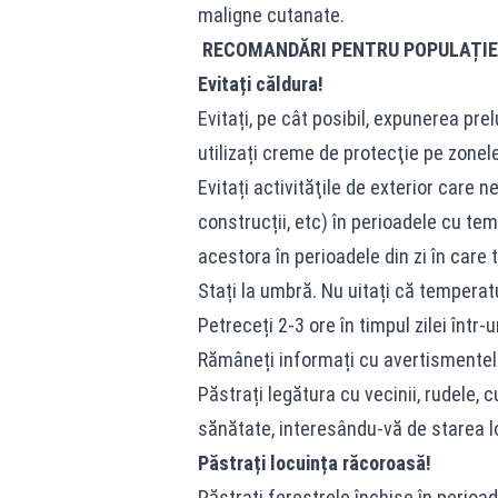
maligne cutanate.
RECOMANDĂRI PENTRU POPULAȚIE 
Evitați căldura!
Evitați, pe cât posibil, expunerea prel
utilizați creme de protecţie pe zonel
Evitați activităţile de exterior care n
construcții, etc) în perioadele cu te
acestora în perioadele din zi în care
Stați la umbră. Nu uitați că temperat
Petreceți 2-3 ore în timpul zilei într-
Rămâneți informați cu avertismentele 
Păstrați legătura cu vecinii, rudele,
sănătate, interesându-vă de starea l
Păstrați locuința răcoroasă!
Păstrați ferestrele închise în perioad