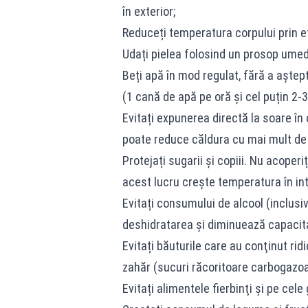
în exterior;
Reduceți temperatura corpului prin e
Udați pielea folosind un prosop ume
Beți apă în mod regulat, fără a aşte
(1 cană de apă pe oră și cel puțin 2-3 l
Evitați expunerea directă la soare în
poate reduce căldura cu mai mult de 
Protejați sugarii și copiii. Nu acoper
acest lucru crește temperatura în inte
Evitați consumului de alcool (inclusi
deshidratarea şi diminuează capacitat
Evitați băuturile care au conţinut ri
zahăr (sucuri răcoritoare carbogazo
Evitați alimentele fierbinţi şi pe cele