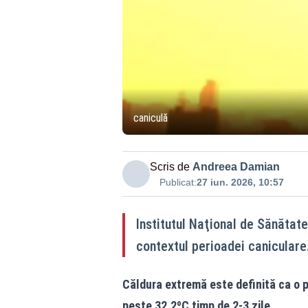
caniculă
Scris de
Andreea Damian
Publicat:
27 iun. 2026, 10:57
Institutul Naţional de Sănătat
contextul perioadei caniculare
Căldura extremă este definită ca o p
peste 32.2ºC timp de 2-3 zile.