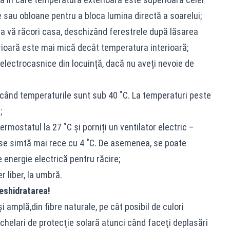
ele sau obloane pentru a bloca lumina directă a soarelui;
ru a vă răcori casa, deschizând ferestrele după lăsarea
rioară este mai mică decât temperatura interioară;
 electrocasnice din locuință, dacă nu aveți nevoie de
i când temperaturile sunt sub 40 ˚C. La temperaturi peste
;
termostatul la 27 ˚C și porniți un ventilator electric –
 se simtă mai rece cu 4 ˚C. De asemenea, se poate
energie electrică pentru răcire;
r liber, la umbră.
deshidratarea!
i amplă,din fibre naturale, pe cât posibil de culori
i ochelari de protecţie solară atunci când faceţi deplasări