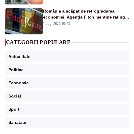
România a scăpat de retrogradarea
economiei. Agenția Fitch menține ratingul
„BBB-” cu perspectivă negativă
1 aug. 2026, 06:48
CATEGORII POPULARE
Actualitate
Politica
Economie
Social
Sport
Sanatate