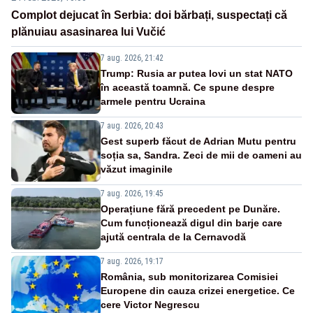
Complot dejucat în Serbia: doi bărbați, suspectați că
plănuiau asasinarea lui Vučić
7 aug. 2026, 21:42
Trump: Rusia ar putea lovi un stat NATO
în această toamnă. Ce spune despre
armele pentru Ucraina
7 aug. 2026, 20:43
Gest superb făcut de Adrian Mutu pentru
soția sa, Sandra. Zeci de mii de oameni au
văzut imaginile
7 aug. 2026, 19:45
Operațiune fără precedent pe Dunăre.
Cum funcționează digul din barje care
ajută centrala de la Cernavodă
7 aug. 2026, 19:17
România, sub monitorizarea Comisiei
Europene din cauza crizei energetice. Ce
cere Victor Negrescu