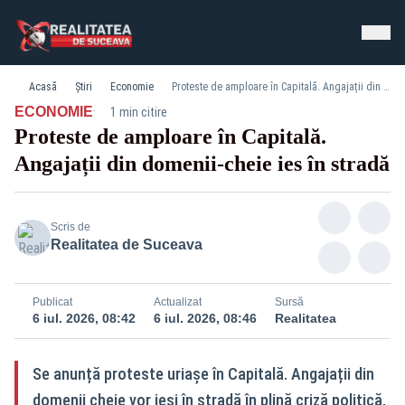
Acasă
Știri
Economie
Proteste de amploare în Capitală. Angajații din domenii-cheie ies în stradă
·
ECONOMIE
1 min citire
Proteste de amploare în Capitală.
Angajații din domenii-cheie ies în stradă
Scris de
Realitatea de Suceava
Publicat
Actualizat
Sursă
6 iul. 2026, 08:42
6 iul. 2026, 08:46
Realitatea
Se anunță proteste uriașe în Capitală. Angajații din
domenii cheie vor ieși în stradă în plină criză politică,