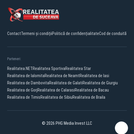
Contact
Termeni și condiții
Politică de confidențialitate
Cod de conduită
Parteneri:
Realitatea.NET
Realitatea Sportiva
Realitatea Star
Realitatea de Ialomita
Realitatea de Neamt
Realitatea de Iasi
Realitatea de Dambovita
Realitatea de Galati
Realitatea de Giurgiu
Realitatea de Gorj
Realitatea de Calarasi
Realitatea de Bacau
Realitatea de Timis
Realitatea de Sibiu
Realitatea de Braila
© 2026 PHG Media Invest LLC
Facebook
YouTube