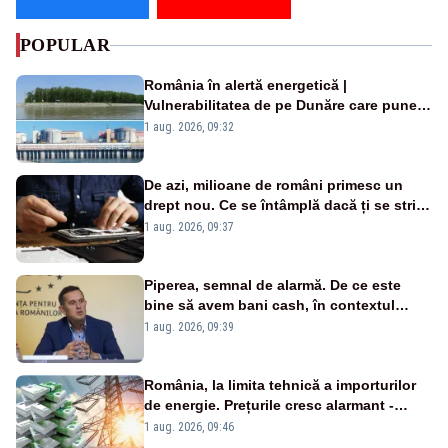
POPULAR
România în alertă energetică |
Vulnerabilitatea de pe Dunăre care pune
în pericol Centrala Cernavodă era
1 aug. 2026, 09:32
cunoscută de pe vremea lui Ceaușescu
De azi, milioane de români primesc un
drept nou. Ce se întâmplă dacă ți se strică
un produs
1 aug. 2026, 09:37
Piperea, semnal de alarmă. De ce este
bine să avem bani cash, în contextul
alertei energetice?
1 aug. 2026, 09:39
România, la limita tehnică a importurilor
de energie. Prețurile cresc alarmant -
Analiză Realitatea Plus
1 aug. 2026, 09:46