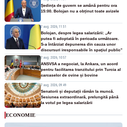
Ședința de guvern se amână pentru ora
15:00. Bolojan nu a obținut toate avizele
7 aug. 2026, 11:51
Bolojan, despre legea salarizării: „Ar
putea fi adoptată în perioada următoare.
S-a întârziat depunerea din cauza unor
discursuri iresponsabile în spaţiul public”
7 aug. 2026, 10:57
ANSVSA a negociat, la Ankara, un acord
pentru facilitarea tranzitului prin Turcia al
carcaselor de ovine și bovine
7 aug. 2026, 09:49
Senatorii și deputații rămân la muncă.
Sesiunea extraordinară, prelungită până
la votul pe legea salarizării
ECONOMIE