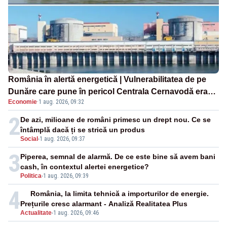
România în alertă energetică | Vulnerabilitatea de pe
Dunăre care pune în pericol Centrala Cernavodă era
Economie
·
1 aug. 2026, 09:32
cunoscută de pe vremea lui Ceaușescu
2
De azi, milioane de români primesc un drept nou. Ce se
întâmplă dacă ți se strică un produs
Social
-
1 aug. 2026, 09:37
3
Piperea, semnal de alarmă. De ce este bine să avem bani
cash, în contextul alertei energetice?
Politica
-
1 aug. 2026, 09:39
4
România, la limita tehnică a importurilor de energie.
Prețurile cresc alarmant - Analiză Realitatea Plus
Actualitate
-
1 aug. 2026, 09:46