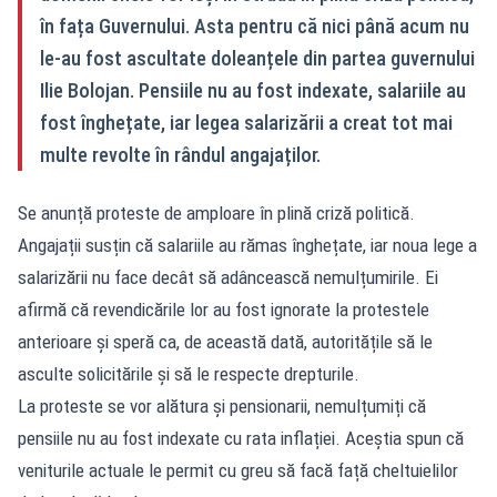
în fața Guvernului. Asta pentru că nici până acum nu
le-au fost ascultate doleanțele din partea guvernului
Ilie Bolojan. Pensiile nu au fost indexate, salariile au
fost înghețate, iar legea salarizării a creat tot mai
multe revolte în rândul angajaților.
Se anunță proteste de amploare în plină criză politică.
Angajații susțin că salariile au rămas înghețate, iar noua lege a
salarizării nu face decât să adâncească nemulțumirile. Ei
afirmă că revendicările lor au fost ignorate la protestele
anterioare și speră ca, de această dată, autoritățile să le
asculte solicitările și să le respecte drepturile.
La proteste se vor alătura și pensionarii, nemulțumiți că
pensiile nu au fost indexate cu rata inflației. Aceștia spun că
veniturile actuale le permit cu greu să facă față cheltuielilor