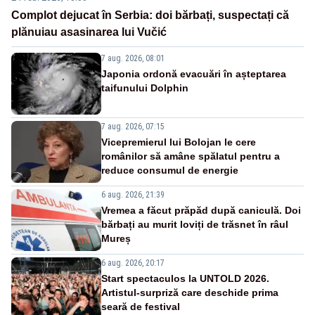
Complot dejucat în Serbia: doi bărbați, suspectați că
plănuiau asasinarea lui Vučić
7 aug. 2026, 08:01
Japonia ordonă evacuări în așteptarea
taifunului Dolphin
7 aug. 2026, 07:15
Vicepremierul lui Bolojan le cere
românilor să amâne spălatul pentru a
reduce consumul de energie
6 aug. 2026, 21:39
Vremea a făcut prăpăd după caniculă. Doi
bărbați au murit loviți de trăsnet în râul
Mureș
6 aug. 2026, 20:17
Start spectaculos la UNTOLD 2026.
Artistul-surpriză care deschide prima
seară de festival