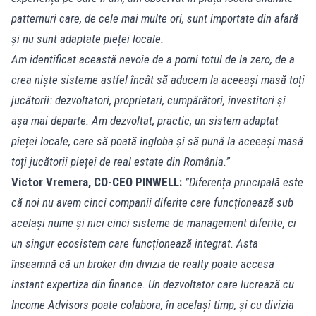
patternuri care, de cele mai multe ori, sunt importate din afară
și nu sunt adaptate pieței locale.
Am identificat această nevoie de a porni totul de la zero, de a
crea niște sisteme astfel încât să aducem la aceeași masă toți
jucătorii: dezvoltatori, proprietari, cumpărători, investitori și
așa mai departe. Am dezvoltat, practic, un sistem adaptat
pieței locale, care să poată îngloba și să pună la aceeași masă
toți jucătorii pieței de real estate din România.”
Victor Vremera, CO-CEO PINWELL:
”Diferența principală este
că noi nu avem cinci companii diferite care funcționează sub
același nume și nici cinci sisteme de management diferite, ci
un singur ecosistem care funcționează integrat. Asta
înseamnă că un broker din divizia de realty poate accesa
instant expertiza din finance. Un dezvoltator care lucrează cu
Income Advisors poate colabora, în același timp, și cu divizia