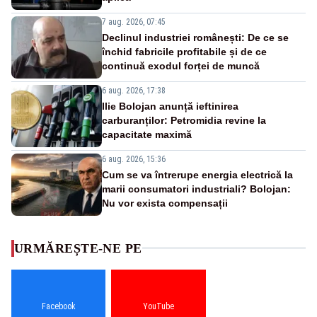
7 aug. 2026, 07:45
Declinul industriei românești: De ce se
închid fabricile profitabile și de ce
continuă exodul forței de muncă
6 aug. 2026, 17:38
Ilie Bolojan anunță ieftinirea
carburanților: Petromidia revine la
capacitate maximă
6 aug. 2026, 15:36
Cum se va întrerupe energia electrică la
marii consumatori industriali? Bolojan:
Nu vor exista compensații
URMĂREȘTE-NE PE
Facebook
YouTube