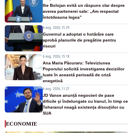
Ilie Bolojan evită un răspuns clar despre
averea partenerei sale: „Am respectat
întotdeauna legea”
6 aug. 2026, 15:39
Guvernul a adoptat o hotărâre care
aprobă planurile de pregătire pentru
riscuri
6 aug. 2026, 15:18
Ana Maria Păcuraru: Televiziunea
Poporului solicită investigarea deciziilor
luate în această perioadă de criză
enegetică
6 aug. 2026, 11:27
JD Vance anunță negocieri de pace
dificile și îndelungate cu Iranul, în timp ce
Teheranul neagă existența discuțiilor cu
SUA
ECONOMIE