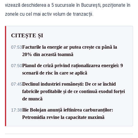
vizează deschiderea a 5 sucursale în București, poziționate în
zonele cu cel mai activ volum de tranzacții.
CITEȘTE ȘI
Facturile la energie ar putea crește cu până la
07:53
20% din această toamnă
Planul de criză privind raționalizarea energiei: 9
07:50
scenarii de risc în care se aplică
Declinul industriei românești: De ce se închid
07:45
fabricile profitabile și de ce continuă exodul forței
de muncă
Ilie Bolojan anunță ieftinirea carburanților:
17:38
Petromidia revine la capacitate maximă