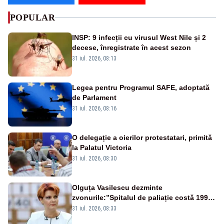
POPULAR
INSP: 9 infecții cu virusul West Nile și 2
decese, înregistrate în acest sezon
31 iul. 2026, 08:13
Legea pentru Programul SAFE, adoptată
de Parlament
31 iul. 2026, 08:16
O delegație a oierilor protestatari, primită
la Palatul Victoria
31 iul. 2026, 08:30
Olguța Vasilescu dezminte
zvonurile:”Spitalul de paliație costă 199
de milioane de euro, nu 500 de milioane”
31 iul. 2026, 08:33