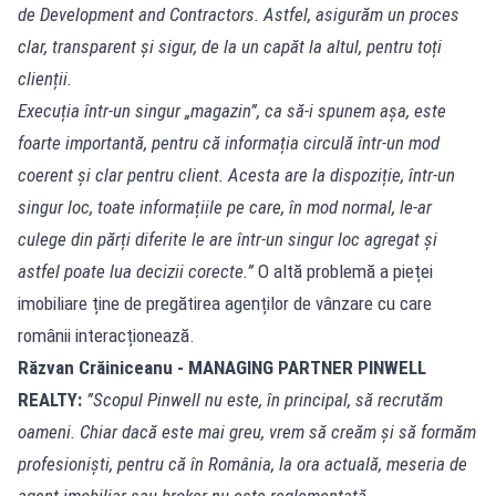
de Development and Contractors. Astfel, asigurăm un proces
clar, transparent și sigur, de la un capăt la altul, pentru toți
clienții.
Execuția într-un singur „magazin”, ca să-i spunem așa, este
foarte importantă, pentru că informația circulă într-un mod
coerent și clar pentru client. Acesta are la dispoziție, într-un
singur loc, toate informațiile pe care, în mod normal, le-ar
culege din părți diferite le are într-un singur loc agregat și
astfel poate lua decizii corecte.”
O altă problemă a pieței
imobiliare ține de pregătirea agenților de vânzare cu care
românii interacționează.
Răzvan Crăiniceanu - MANAGING PARTNER PINWELL
REALTY:
”Scopul Pinwell nu este, în principal, să recrutăm
oameni. Chiar dacă este mai greu, vrem să creăm și să formăm
profesioniști, pentru că în România, la ora actuală, meseria de
agent imobiliar sau broker nu este reglementată.