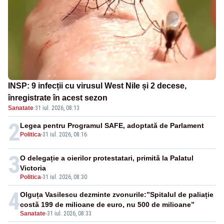
INSP: 9 infecții cu virusul West Nile și 2 decese,
înregistrate în acest sezon
Sanatate
·
31 iul. 2026, 08:13
2
Legea pentru Programul SAFE, adoptată de Parlament
Politica
-
31 iul. 2026, 08:16
3
O delegație a oierilor protestatari, primită la Palatul
Victoria
Politica
-
31 iul. 2026, 08:30
4
Olguța Vasilescu dezminte zvonurile:”Spitalul de paliație
costă 199 de milioane de euro, nu 500 de milioane”
Sanatate
-
31 iul. 2026, 08:33