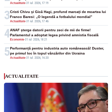
Actualitate
-
31 iul. 2026, 17:19
3
Cristi Chivu și Gică Hagi, profund marcați de moartea lui
Franco Baresi: „O legendă a fotbalului mondial”
Actualitate
-
31 iul. 2026, 17:46
4
ANAF șterge datorii pentru zeci de mii de firme!
Parlamentul a adoptat legea privind amnistia fiscală
Economie
-
31 iul. 2026, 18:21
5
Performanță pentru industria auto românească! Duster,
pe primul loc în topul vânzărilor din Ucraina
Actualitate
-
31 iul. 2026, 16:20
ACTUALITATE