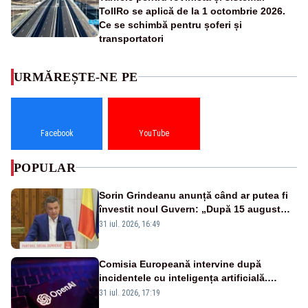
TollRo se aplică de la 1 octombrie 2026.
Ce se schimbă pentru șoferi și
transportatori
URMĂREȘTE-NE PE
Facebook
YouTube
POPULAR
Sorin Grindeanu anunță când ar putea fi
învestit noul Guvern: „După 15 august
sunt șanse mai mari”
31 iul. 2026, 16:49
Comisia Europeană intervine după
incidentele cu inteligența artificială.
OpenAI și Anthropic, vizate
31 iul. 2026, 17:19