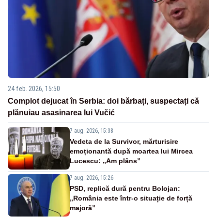
24 feb. 2026, 15:50
Complot dejucat în Serbia: doi bărbați, suspectați că
plănuiau asasinarea lui Vučić
7 aug. 2026, 15:38
Vedeta de la Survivor, mărturisire
emoționantă după moartea lui Mircea
Lucescu: „Am plâns”
7 aug. 2026, 15:26
PSD, replică dură pentru Bolojan:
„România este într-o situație de forță
majoră”