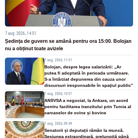
7 aug. 2026, 14:51
Ședința de guvern se amână pentru ora 15:00. Bolojan
nu a obținut toate avizele
7 aug. 2026, 11:51
Bolojan, despre legea salarizării: „Ar
putea fi adoptată în perioada următoare.
S-a întârziat depunerea din cauza unor
discursuri iresponsabile în spaţiul public”
7 aug. 2026, 10:57
ANSVSA a negociat, la Ankara, un acord
pentru facilitarea tranzitului prin Turcia al
carcaselor de ovine și bovine
7 aug. 2026, 09:49
Senatorii și deputații rămân la muncă.
Sesiunea extraordinară, prelungită până