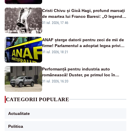
Cristi Chivu și Gică Hagi, profund marcați
de moartea lui Franco Baresi: „O legendă
a fotbalului mondial”
31 iul. 2026, 17:46
ANAF șterge datorii pentru zeci de mii de
firme! Parlamentul a adoptat legea privind
amnistia fiscală
31 iul. 2026, 18:21
Performanță pentru industria auto
românească! Duster, pe primul loc în
topul vânzărilor din Ucraina
31 iul. 2026, 16:20
CATEGORII POPULARE
Actualitate
Politica