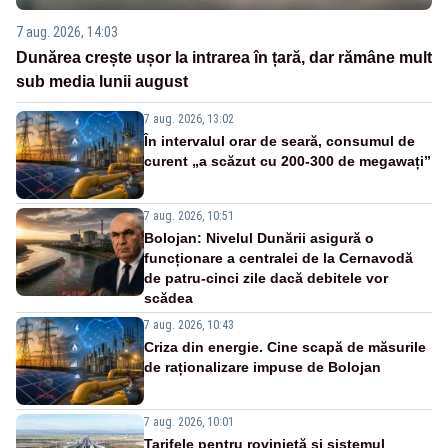
7 aug. 2026, 14:03
Dunărea crește ușor la intrarea în țară, dar rămâne mult
sub media lunii august
7 aug. 2026, 13:02
În intervalul orar de seară, consumul de
curent „a scăzut cu 200-300 de megawați”
7 aug. 2026, 10:51
Bolojan: Nivelul Dunării asigură o
funcționare a centralei de la Cernavodă
de patru-cinci zile dacă debitele vor
scădea
7 aug. 2026, 10:43
Criza din energie. Cine scapă de măsurile
de raționalizare impuse de Bolojan
7 aug. 2026, 10:01
Tarifele pentru rovinietă și sistemul