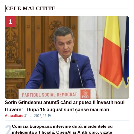
CELE MAI CITITE
1
Sorin Grindeanu anunță când ar putea fi învestit noul
Guvern: „După 15 august sunt șanse mai mari”
Actualitate
·
31 iul. 2026, 16:49
2
Comisia Europeană intervine după incidentele cu
inteligența artificială. OpenAI și Anthropic, vizate