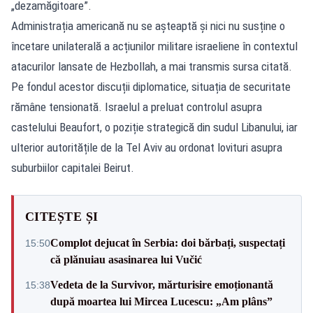
„dezamăgitoare”.
Administrația americană nu se așteaptă și nici nu susține o
încetare unilaterală a acțiunilor militare israeliene în contextul
atacurilor lansate de Hezbollah, a mai transmis sursa citată.
Pe fondul acestor discuții diplomatice, situația de securitate
rămâne tensionată. Israelul a preluat controlul asupra
castelului Beaufort, o poziție strategică din sudul Libanului, iar
ulterior autoritățile de la Tel Aviv au ordonat lovituri asupra
suburbiilor capitalei Beirut.
CITEȘTE ȘI
Complot dejucat în Serbia: doi bărbați, suspectați
15:50
că plănuiau asasinarea lui Vučić
Vedeta de la Survivor, mărturisire emoționantă
15:38
după moartea lui Mircea Lucescu: „Am plâns”