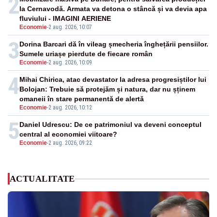
2
la Cernavodă. Armata va detona o stâncă și va devia apa
fluviului - IMAGINI AERIENE
Economie
-
2 aug. 2026, 10:07
3
Dorina Barcari dă în vileag șmecheria înghețării pensiilor.
Sumele uriașe pierdute de fiecare român
Economie
-
2 aug. 2026, 10:09
4
Mihai Chirica, atac devastator la adresa progresiștilor lui
Bolojan: Trebuie să protejăm și natura, dar nu șținem
omaneii în stare permanentă de alertă
Economie
-
2 aug. 2026, 10:12
5
Daniel Udrescu: De ce patrimoniul va deveni conceptul
central al economiei viitoare?
Economie
-
2 aug. 2026, 09:22
ACTUALITATE