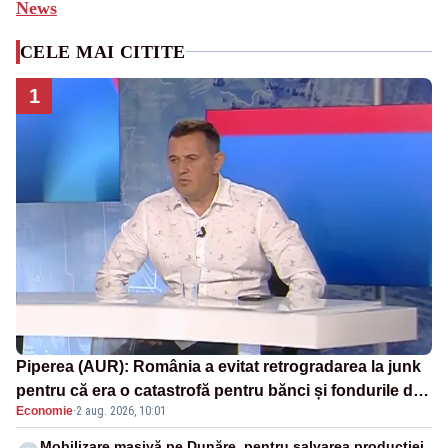
News
CELE MAI CITITE
1
Piperea (AUR): România a evitat retrogradarea la junk
pentru că era o catastrofă pentru bănci și fondurile de
Economie
·
2 aug. 2026, 10:01
pensii
Mobilizare masivă pe Dunăre, pentru salvarea producției