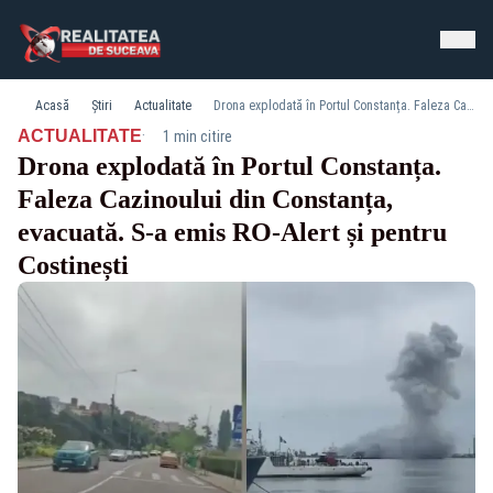
Acasă
Știri
Actualitate
Drona explodată în Portul Constanța. Faleza Cazinoului din Constanța, evacuată. S-a emis RO-Alert și pentru Costinești
·
ACTUALITATE
1 min citire
Drona explodată în Portul Constanța.
Faleza Cazinoului din Constanța,
evacuată. S-a emis RO-Alert și pentru
Costinești