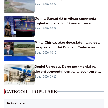
va detona o stâncă și va devia apa
2 aug. 2026, 10:07
fluviului - IMAGINI AERIENE
Dorina Barcari dă în vileag șmecheria
înghețării pensiilor. Sumele uriașe
pierdute de fiecare român
2 aug. 2026, 10:09
Mihai Chirica, atac devastator la adresa
progresiștilor lui Bolojan: Trebuie să
protejăm și natura, dar nu șținem omaneii
2 aug. 2026, 10:12
în stare permanentă de alertă
Daniel Udrescu: De ce patrimoniul va
deveni conceptul central al economiei
viitoare?
2 aug. 2026, 09:22
CATEGORII POPULARE
Actualitate