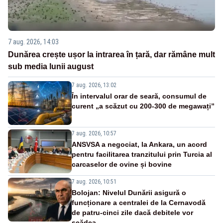
7 aug. 2026, 14:03
Dunărea crește ușor la intrarea în țară, dar rămâne mult
sub media lunii august
7 aug. 2026, 13:02
În intervalul orar de seară, consumul de
curent „a scăzut cu 200-300 de megawați”
7 aug. 2026, 10:57
ANSVSA a negociat, la Ankara, un acord
pentru facilitarea tranzitului prin Turcia al
carcaselor de ovine și bovine
7 aug. 2026, 10:51
Bolojan: Nivelul Dunării asigură o
funcționare a centralei de la Cernavodă
de patru-cinci zile dacă debitele vor
scădea