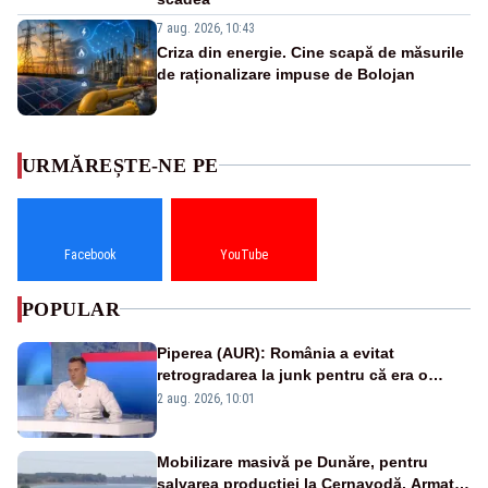
7 aug. 2026, 10:43
Criza din energie. Cine scapă de măsurile
de raționalizare impuse de Bolojan
URMĂREȘTE-NE PE
Facebook
YouTube
POPULAR
Piperea (AUR): România a evitat
retrogradarea la junk pentru că era o
catastrofă pentru bănci și fondurile de
2 aug. 2026, 10:01
pensii
Mobilizare masivă pe Dunăre, pentru
salvarea producției la Cernavodă. Armata