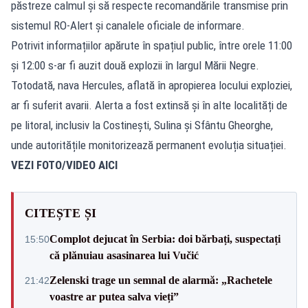
păstreze calmul și să respecte recomandările transmise prin
sistemul RO-Alert și canalele oficiale de informare.
Potrivit informațiilor apărute în spațiul public, între orele 11:00
și 12:00 s-ar fi auzit două explozii în largul Mării Negre.
Totodată, nava Hercules, aflată în apropierea locului exploziei,
ar fi suferit avarii. Alerta a fost extinsă și în alte localități de
pe litoral, inclusiv la Costinești, Sulina și Sfântu Gheorghe,
unde autoritățile monitorizează permanent evoluția situației.
VEZI FOTO/VIDEO AICI
CITEȘTE ȘI
Complot dejucat în Serbia: doi bărbați, suspectați
15:50
că plănuiau asasinarea lui Vučić
Zelenski trage un semnal de alarmă: „Rachetele
21:42
voastre ar putea salva vieți”