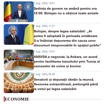
7 aug. 2026, 14:51
Ședința de guvern se amână pentru ora
15:00. Bolojan nu a obținut toate avizele
7 aug. 2026, 11:51
Bolojan, despre legea salarizării: „Ar
putea fi adoptată în perioada următoare.
S-a întârziat depunerea din cauza unor
discursuri iresponsabile în spaţiul public”
7 aug. 2026, 10:57
ANSVSA a negociat, la Ankara, un acord
pentru facilitarea tranzitului prin Turcia al
carcaselor de ovine și bovine
7 aug. 2026, 09:49
Senatorii și deputații rămân la muncă.
Sesiunea extraordinară, prelungită până
la votul pe legea salarizării
ECONOMIE