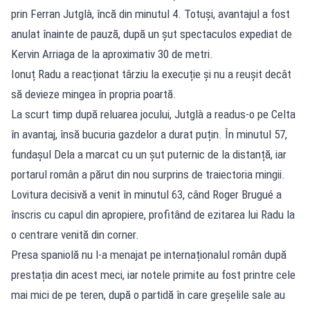
prin Ferran Jutglà, încă din minutul 4. Totuși, avantajul a fost
anulat înainte de pauză, după un șut spectaculos expediat de
Kervin Arriaga de la aproximativ 30 de metri.
Ionuț Radu a reacționat târziu la execuție și nu a reușit decât
să devieze mingea în propria poartă.
La scurt timp după reluarea jocului, Jutglà a readus-o pe Celta
în avantaj, însă bucuria gazdelor a durat puțin. În minutul 57,
fundașul Dela a marcat cu un șut puternic de la distanță, iar
portarul român a părut din nou surprins de traiectoria mingii.
Lovitura decisivă a venit în minutul 63, când Roger Brugué a
înscris cu capul din apropiere, profitând de ezitarea lui Radu la
o centrare venită din corner.
Presa spaniolă nu l-a menajat pe internaționalul român după
prestația din acest meci, iar notele primite au fost printre cele
mai mici de pe teren, după o partidă în care greșelile sale au