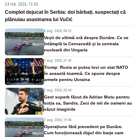
24 feb. 2026, 15:50
Complot dejucat în Serbia: doi bărbați, suspectați că
plănuiau asasinarea lui Vučić
8 aug. 2026, 08:32
Vești de ultimă oră despre Dunăre. Ce se
întâmplă la Cernavodă și la centrala
nucleară din Ungaria
7 aug. 2026, 21:42
Trump: Rusia ar putea lovi un stat NATO
în această toamnă. Ce spune despre
armele pentru Ucraina
7 aug. 2026, 20:43
Gest superb făcut de Adrian Mutu pentru
soția sa, Sandra. Zeci de mii de oameni au
văzut imaginile
7 aug. 2026, 19:45
Operațiune fără precedent pe Dunăre.
Cum funcționează digul din barje care