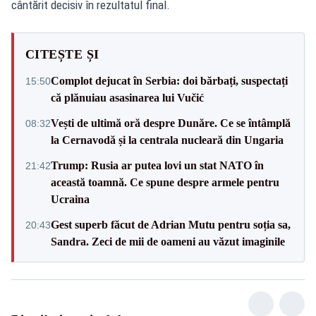
cântărit decisiv în rezultatul final.
CITEȘTE ȘI
Complot dejucat în Serbia: doi bărbați, suspectați
15:50
că plănuiau asasinarea lui Vučić
Vești de ultimă oră despre Dunăre. Ce se întâmplă
08:32
la Cernavodă și la centrala nucleară din Ungaria
Trump: Rusia ar putea lovi un stat NATO în
21:42
această toamnă. Ce spune despre armele pentru
Ucraina
Gest superb făcut de Adrian Mutu pentru soția sa,
20:43
Sandra. Zeci de mii de oameni au văzut imaginile