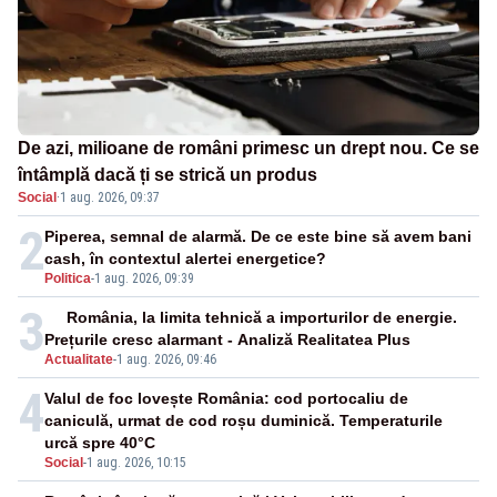
De azi, milioane de români primesc un drept nou. Ce se
întâmplă dacă ți se strică un produs
Social
·
1 aug. 2026, 09:37
2
Piperea, semnal de alarmă. De ce este bine să avem bani
cash, în contextul alertei energetice?
Politica
-
1 aug. 2026, 09:39
3
România, la limita tehnică a importurilor de energie.
Prețurile cresc alarmant - Analiză Realitatea Plus
Actualitate
-
1 aug. 2026, 09:46
4
Valul de foc lovește România: cod portocaliu de
caniculă, urmat de cod roșu duminică. Temperaturile
urcă spre 40°C
Social
-
1 aug. 2026, 10:15