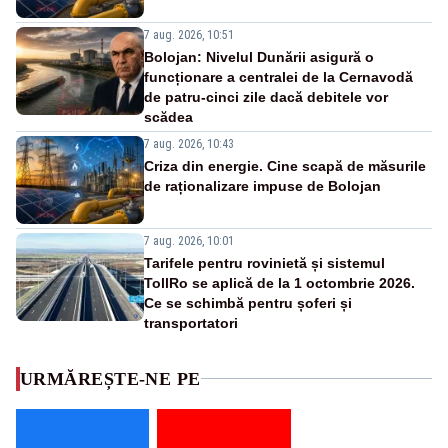
7 aug. 2026, 10:51
Bolojan: Nivelul Dunării asigură o
funcționare a centralei de la Cernavodă
de patru-cinci zile dacă debitele vor
scădea
7 aug. 2026, 10:43
Criza din energie. Cine scapă de măsurile
de raționalizare impuse de Bolojan
7 aug. 2026, 10:01
Tarifele pentru rovinietă și sistemul
TollRo se aplică de la 1 octombrie 2026.
Ce se schimbă pentru șoferi și
transportatori
URMĂREȘTE-NE PE