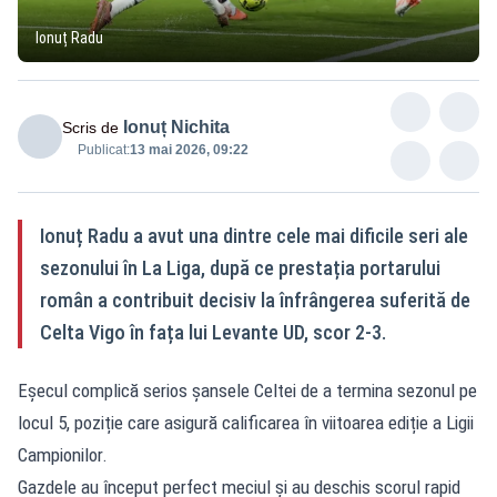
Ionuț Radu
Ionuț Nichita
Scris de
Publicat:
13 mai 2026, 09:22
Ionuț Radu a avut una dintre cele mai dificile seri ale
sezonului în La Liga, după ce prestația portarului
român a contribuit decisiv la înfrângerea suferită de
Celta Vigo în fața lui Levante UD, scor 2-3.
Eșecul complică serios șansele Celtei de a termina sezonul pe
locul 5, poziție care asigură calificarea în viitoarea ediție a Ligii
Campionilor.
Gazdele au început perfect meciul și au deschis scorul rapid