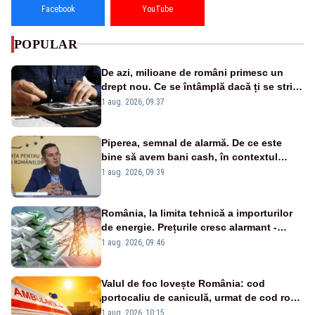
Facebook
YouTube
POPULAR
De azi, milioane de români primesc un
drept nou. Ce se întâmplă dacă ți se strică
un produs
1 aug. 2026, 09:37
Piperea, semnal de alarmă. De ce este
bine să avem bani cash, în contextul
alertei energetice?
1 aug. 2026, 09:39
România, la limita tehnică a importurilor
de energie. Prețurile cresc alarmant -
Analiză Realitatea Plus
1 aug. 2026, 09:46
Valul de foc lovește România: cod
portocaliu de caniculă, urmat de cod roșu
duminică. Temperaturile urcă spre 40°C
1 aug. 2026, 10:15