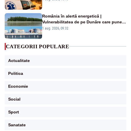
România în alertă energetică |
Vulnerabilitatea de pe Dunăre care pune
în pericol Centrala Cernavodă era
1 aug. 2026, 09:32
cunoscută de pe vremea lui Ceaușescu
CATEGORII POPULARE
Actualitate
Politica
Economie
Social
Sport
Sanatate