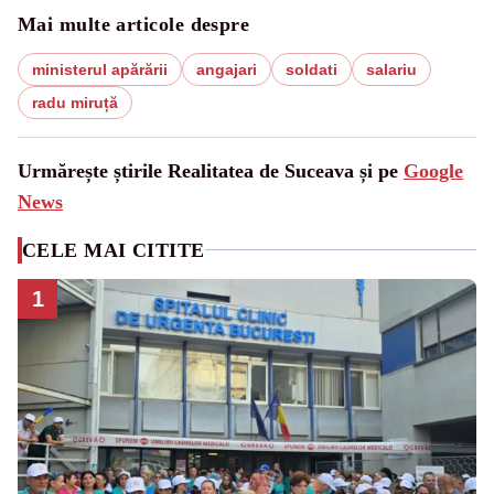
Mai multe articole despre
ministerul apărării
angajari
soldati
salariu
radu miruță
Urmărește știrile Realitatea de Suceava și pe
Google
News
CELE MAI CITITE
1