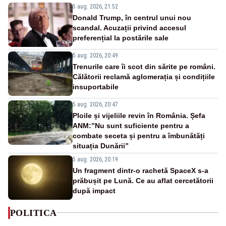
5 aug. 2026, 21:52
Donald Trump, în centrul unui nou
scandal. Acuzații privind accesul
preferențial la postările sale
5 aug. 2026, 20:49
Trenurile care îi scot din sărite pe români.
Călătorii reclamă aglomerația și condițiile
insuportabile
5 aug. 2026, 20:47
Ploile și vijeliile revin în România. Șefa
ANM:”Nu sunt suficiente pentru a
combate seceta și pentru a îmbunătăți
situația Dunării”
5 aug. 2026, 20:19
Un fragment dintr-o rachetă SpaceX s-a
prăbușit pe Lună. Ce au aflat cercetătorii
după impact
POLITICA