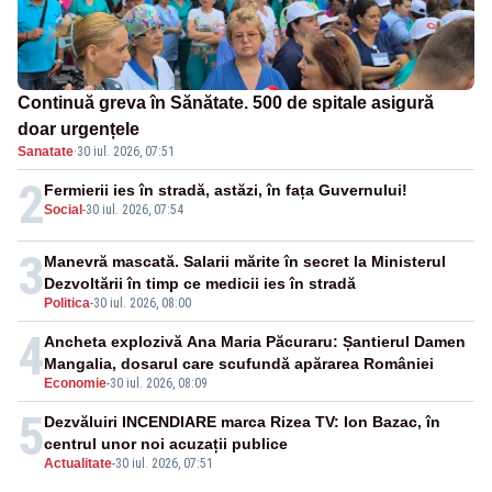
Continuă greva în Sănătate. 500 de spitale asigură
doar urgențele
Sanatate
·
30 iul. 2026, 07:51
2
Fermierii ies în stradă, astăzi, în fața Guvernului!
Social
-
30 iul. 2026, 07:54
3
Manevră mascată. Salarii mărite în secret la Ministerul
Dezvoltării în timp ce medicii ies în stradă
Politica
-
30 iul. 2026, 08:00
4
Ancheta explozivă Ana Maria Păcuraru: Șantierul Damen
Mangalia, dosarul care scufundă apărarea României
Economie
-
30 iul. 2026, 08:09
5
Dezvăluiri INCENDIARE marca Rizea TV: Ion Bazac, în
centrul unor noi acuzații publice
Actualitate
-
30 iul. 2026, 07:51