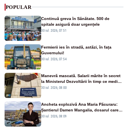
POPULAR
Continuă greva în Sănătate. 500 de
spitale asigură doar urgențele
30 iul. 2026, 07:51
Fermierii ies în stradă, astăzi, în fața
Guvernului!
30 iul. 2026, 07:54
Manevră mascată. Salarii mărite în secret
la Ministerul Dezvoltării în timp ce medicii
ies în stradă
30 iul. 2026, 08:00
Ancheta explozivă Ana Maria Păcuraru:
Șantierul Damen Mangalia, dosarul care
scufundă apărarea României
30 iul. 2026, 08:09