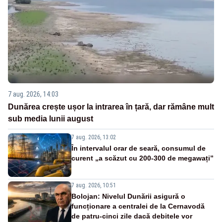
7 aug. 2026, 14:03
Dunărea crește ușor la intrarea în țară, dar rămâne mult
sub media lunii august
7 aug. 2026, 13:02
În intervalul orar de seară, consumul de
curent „a scăzut cu 200-300 de megawați”
7 aug. 2026, 10:51
Bolojan: Nivelul Dunării asigură o
funcționare a centralei de la Cernavodă
de patru-cinci zile dacă debitele vor