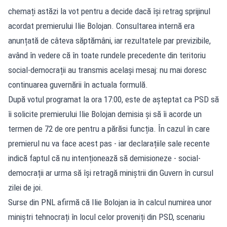
chemați astăzi la vot pentru a decide dacă își retrag sprijinul
acordat premierului Ilie Bolojan. Consultarea internă era
anunțată de câteva săptămâni, iar rezultatele par previzibile,
având în vedere că în toate rundele precedente din teritoriu
social-democrații au transmis același mesaj: nu mai doresc
continuarea guvernării în actuala formulă.
După votul programat la ora 17:00, este de așteptat ca PSD să
îi solicite premierului Ilie Bolojan demisia și să îi acorde un
termen de 72 de ore pentru a părăsi funcția. În cazul în care
premierul nu va face acest pas - iar declarațiile sale recente
indică faptul că nu intenționează să demisioneze - social-
democrații ar urma să își retragă miniștrii din Guvern în cursul
zilei de joi.
Surse din PNL afirmă că Ilie Bolojan ia în calcul numirea unor
miniștri tehnocrați în locul celor proveniți din PSD, scenariu