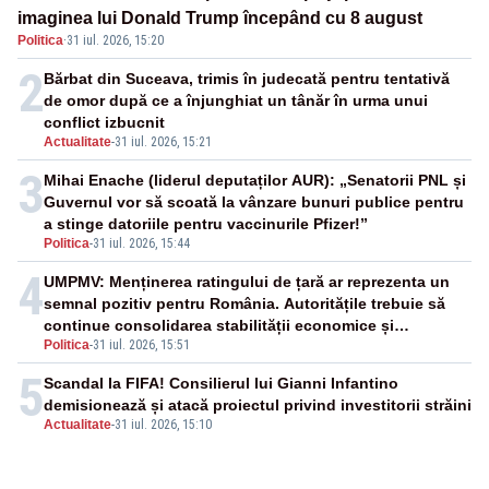
imaginea lui Donald Trump începând cu 8 august
Politica
·
31 iul. 2026, 15:20
2
Bărbat din Suceava, trimis în judecată pentru tentativă
de omor după ce a înjunghiat un tânăr în urma unui
conflict izbucnit
Actualitate
-
31 iul. 2026, 15:21
3
Mihai Enache (liderul deputaților AUR): „Senatorii PNL și
Guvernul vor să scoată la vânzare bunuri publice pentru
a stinge datoriile pentru vaccinurile Pfizer!”
Politica
-
31 iul. 2026, 15:44
4
UMPMV: Menținerea ratingului de țară ar reprezenta un
semnal pozitiv pentru România. Autoritățile trebuie să
continue consolidarea stabilității economice și
Politica
-
31 iul. 2026, 15:51
financiare
5
Scandal la FIFA! Consilierul lui Gianni Infantino
demisionează și atacă proiectul privind investitorii străini
Actualitate
-
31 iul. 2026, 15:10