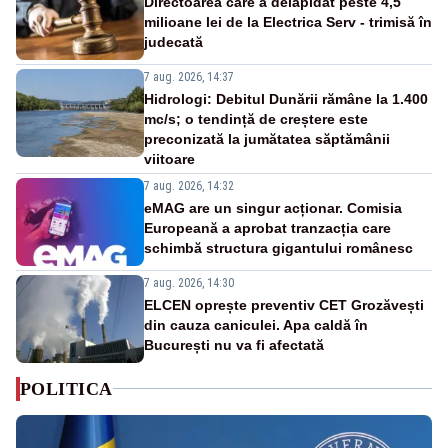
Directoarea care a delapidat peste 4,5
milioane lei de la Electrica Serv - trimisă în
judecată
7 aug. 2026, 14:37
Hidrologi: Debitul Dunării rămâne la 1.400
mc/s; o tendință de creștere este
preconizată la jumătatea săptămânii
viitoare
7 aug. 2026, 14:32
eMAG are un singur acționar. Comisia
Europeană a aprobat tranzacția care
schimbă structura gigantului românesc
7 aug. 2026, 14:30
ELCEN oprește preventiv CET Grozăvești
din cauza caniculei. Apa caldă în
București nu va fi afectată
POLITICA