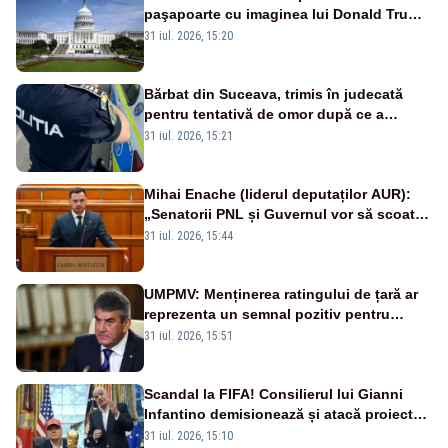
paşapoarte cu imaginea lui Donald Trump
începând cu 8 august
31 iul. 2026, 15:20
Bărbat din Suceava, trimis în judecată
pentru tentativă de omor după ce a
înjunghiat un tânăr în urma unui conflict
31 iul. 2026, 15:21
izbucnit
Mihai Enache (liderul deputaților AUR):
„Senatorii PNL și Guvernul vor să scoată
la vânzare bunuri publice pentru a stinge
31 iul. 2026, 15:44
datoriile pentru vaccinurile Pfizer!”
UMPMV: Menținerea ratingului de țară ar
reprezenta un semnal pozitiv pentru
România. Autoritățile trebuie să continue
31 iul. 2026, 15:51
consolidarea stabilității economice și
financiare
Scandal la FIFA! Consilierul lui Gianni
Infantino demisionează și atacă proiectul
privind investitorii străini
31 iul. 2026, 15:10