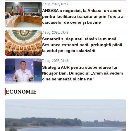
7 aug. 2026, 10:57
ANSVSA a negociat, la Ankara, un acord
pentru facilitarea tranzitului prin Turcia al
carcaselor de ovine și bovine
7 aug. 2026, 09:49
Senatorii și deputații rămân la muncă.
Sesiunea extraordinară, prelungită până
la votul pe legea salarizării
7 aug. 2026, 08:46
Strategia AUR pentru suspendarea lui
Nicușor Dan. Dungaciu: „Vrem să vedem
cine semnează și cine nu”
ECONOMIE