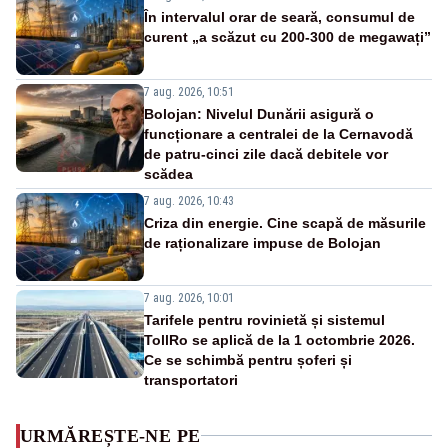
În intervalul orar de seară, consumul de
curent „a scăzut cu 200-300 de megawați”
7 aug. 2026, 10:51
Bolojan: Nivelul Dunării asigură o
funcționare a centralei de la Cernavodă
de patru-cinci zile dacă debitele vor
scădea
7 aug. 2026, 10:43
Criza din energie. Cine scapă de măsurile
de raționalizare impuse de Bolojan
7 aug. 2026, 10:01
Tarifele pentru rovinietă și sistemul
TollRo se aplică de la 1 octombrie 2026.
Ce se schimbă pentru șoferi și
transportatori
URMĂREȘTE-NE PE