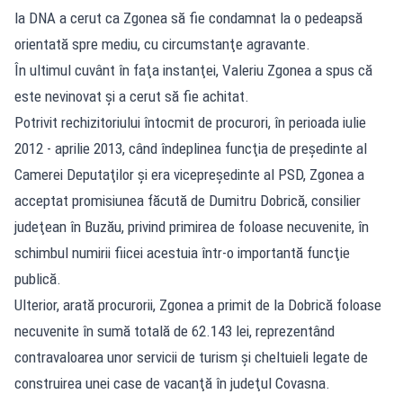
la DNA a cerut ca Zgonea să fie condamnat la o pedeapsă
orientată spre mediu, cu circumstanţe agravante.
În ultimul cuvânt în faţa instanţei, Valeriu Zgonea a spus că
este nevinovat şi a cerut să fie achitat.
Potrivit rechizitoriului întocmit de procurori, în perioada iulie
2012 - aprilie 2013, când îndeplinea funcţia de preşedinte al
Camerei Deputaţilor şi era vicepreşedinte al PSD, Zgonea a
acceptat promisiunea făcută de Dumitru Dobrică, consilier
judeţean în Buzău, privind primirea de foloase necuvenite, în
schimbul numirii fiicei acestuia într-o importantă funcţie
publică.
Ulterior, arată procurorii, Zgonea a primit de la Dobrică foloase
necuvenite în sumă totală de 62.143 lei, reprezentând
contravaloarea unor servicii de turism şi cheltuieli legate de
construirea unei case de vacanţă în judeţul Covasna.