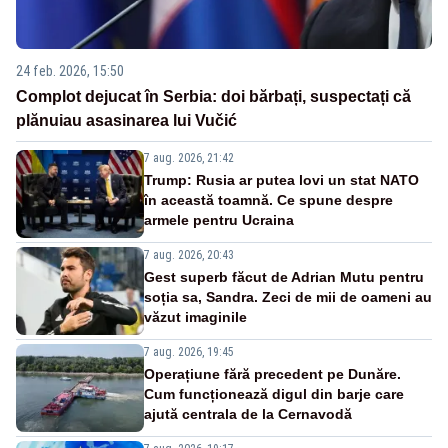
24 feb. 2026, 15:50
Complot dejucat în Serbia: doi bărbați, suspectați că
plănuiau asasinarea lui Vučić
7 aug. 2026, 21:42
Trump: Rusia ar putea lovi un stat NATO
în această toamnă. Ce spune despre
armele pentru Ucraina
7 aug. 2026, 20:43
Gest superb făcut de Adrian Mutu pentru
soția sa, Sandra. Zeci de mii de oameni au
văzut imaginile
7 aug. 2026, 19:45
Operațiune fără precedent pe Dunăre.
Cum funcționează digul din barje care
ajută centrala de la Cernavodă