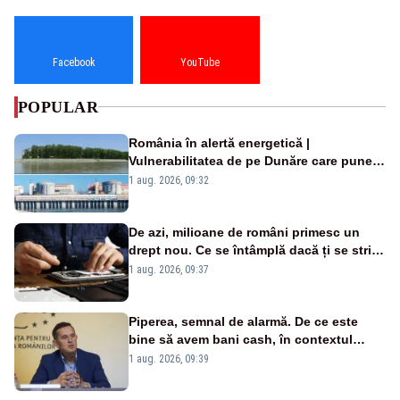
Facebook
YouTube
POPULAR
România în alertă energetică |
Vulnerabilitatea de pe Dunăre care pune
în pericol Centrala Cernavodă era
1 aug. 2026, 09:32
cunoscută de pe vremea lui Ceaușescu
De azi, milioane de români primesc un
drept nou. Ce se întâmplă dacă ți se strică
un produs
1 aug. 2026, 09:37
Piperea, semnal de alarmă. De ce este
bine să avem bani cash, în contextul
alertei energetice?
1 aug. 2026, 09:39