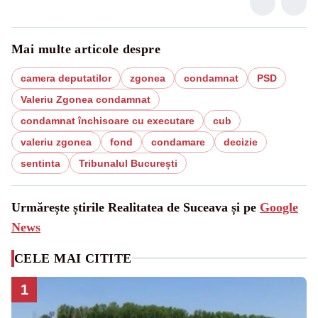
Mai multe articole despre
camera deputatilor
zgonea
condamnat
PSD
Valeriu Zgonea condamnat
condamnat închisoare cu executare
cub
valeriu zgonea
fond
condamare
decizie
sentinta
Tribunalul București
Urmărește știrile Realitatea de Suceava și pe
Google
News
CELE MAI CITITE
1