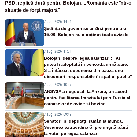
PSD, replică dură pentru Bolojan: „România este într-o
situație de forță majoră”
7 aug. 2026, 14:51
Ședința de guvern se amână pentru ora
15:00. Bolojan nu a obținut toate avizele
7 aug. 2026, 11:51
Bolojan, despre legea salarizării: „Ar
putea fi adoptată în perioada următoare.
S-a întârziat depunerea din cauza unor
discursuri iresponsabile în spaţiul public”
7 aug. 2026, 10:57
ANSVSA a negociat, la Ankara, un acord
pentru facilitarea tranzitului prin Turcia al
carcaselor de ovine și bovine
7 aug. 2026, 09:49
Senatorii și deputații rămân la muncă.
Sesiunea extraordinară, prelungită până
la votul pe legea salarizării