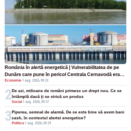
România în alertă energetică | Vulnerabilitatea de pe
Dunăre care pune în pericol Centrala Cernavodă era
Economie
·
1 aug. 2026, 09:32
cunoscută de pe vremea lui Ceaușescu
2
De azi, milioane de români primesc un drept nou. Ce se
întâmplă dacă ți se strică un produs
Social
-
1 aug. 2026, 09:37
3
Piperea, semnal de alarmă. De ce este bine să avem bani
cash, în contextul alertei energetice?
Politica
-
1 aug. 2026, 09:39