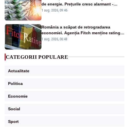
de energie. Prețurile cresc alarmant -
Analiză Realitatea Plus
1 aug. 2026, 09:46
România a scăpat de retrogradarea
economiei. Agenția Fitch menține ratingul
„BBB-” cu perspectivă negativă
1 aug. 2026, 06:48
CATEGORII POPULARE
Actualitate
Politica
Economie
Social
Sport