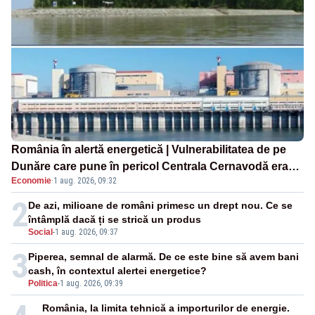
România în alertă energetică | Vulnerabilitatea de pe
Dunăre care pune în pericol Centrala Cernavodă era
Economie
·
1 aug. 2026, 09:32
cunoscută de pe vremea lui Ceaușescu
2
De azi, milioane de români primesc un drept nou. Ce se
întâmplă dacă ți se strică un produs
Social
-
1 aug. 2026, 09:37
3
Piperea, semnal de alarmă. De ce este bine să avem bani
cash, în contextul alertei energetice?
Politica
-
1 aug. 2026, 09:39
România, la limita tehnică a importurilor de energie.