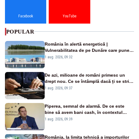
Facebook
YouTube
POPULAR
România în alertă energetică |
Vulnerabilitatea de pe Dunăre care pune
în pericol Centrala Cernavodă era
1 aug. 2026, 09:32
cunoscută de pe vremea lui Ceaușescu
De azi, milioane de români primesc un
drept nou. Ce se întâmplă dacă ți se strică
un produs
1 aug. 2026, 09:37
Piperea, semnal de alarmă. De ce este
bine să avem bani cash, în contextul
alertei energetice?
1 aug. 2026, 09:39
România, la limita tehnică a importurilor