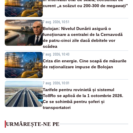
curent „a scăzut cu 200-300 de megawați”
7 aug. 2026, 10:51
Bolojan: Nivelul Dunării asigură o
funcționare a centralei de la Cernavodă
de patru-cinci zile dacă debitele vor
scădea
7 aug. 2026, 10:43
Criza din energie. Cine scapă de măsurile
de raționalizare impuse de Bolojan
7 aug. 2026, 10:01
Tarifele pentru rovinietă și sistemul
TollRo se aplică de la 1 octombrie 2026.
Ce se schimbă pentru șoferi și
transportatori
URMĂREȘTE-NE PE