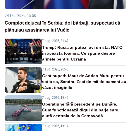
24 feb. 2026, 15:50
Complot dejucat în Serbia: doi bărbați, suspectați că
plănuiau asasinarea lui Vučić
7 aug. 2026, 21:42
Trump: Rusia ar putea lovi un stat NATO
în această toamnă. Ce spune despre
armele pentru Ucraina
7 aug. 2026, 20:43
Gest superb făcut de Adrian Mutu pentru
soția sa, Sandra. Zeci de mii de oameni au
văzut imaginile
7 aug. 2026, 19:45
Operațiune fără precedent pe Dunăre.
Cum funcționează digul din barje care
ajută centrala de la Cernavodă
7 aug. 2026, 19:17