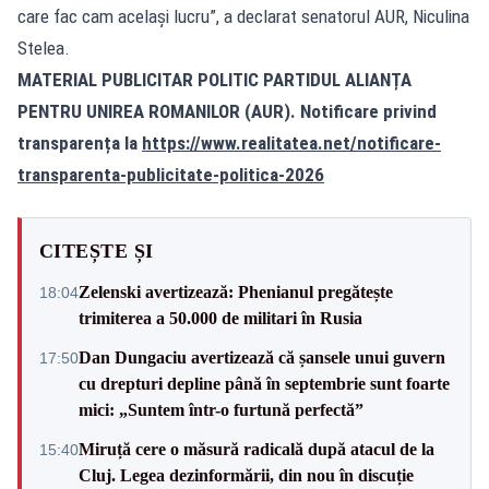
care fac cam același lucru”, a declarat senatorul AUR, Niculina
Stelea.
MATERIAL PUBLICITAR POLITIC PARTIDUL ALIANȚA
PENTRU UNIREA ROMANILOR (AUR). Notificare privind
transparența la
https://www.realitatea.net/notificare-
transparenta-publicitate-politica-2026
CITEȘTE ȘI
Zelenski avertizează: Phenianul pregătește
18:04
trimiterea a 50.000 de militari în Rusia
Dan Dungaciu avertizează că șansele unui guvern
17:50
cu drepturi depline până în septembrie sunt foarte
mici: „Suntem într-o furtună perfectă”
Miruță cere o măsură radicală după atacul de la
15:40
Cluj. Legea dezinformării, din nou în discuție