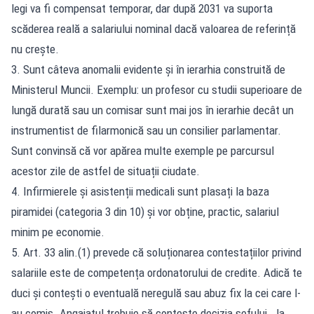
legi va fi compensat temporar, dar după 2031 va suporta
scăderea reală a salariului nominal dacă valoarea de referință
nu crește.
3. Sunt câteva anomalii evidente și în ierarhia construită de
Ministerul Muncii. Exemplu: un profesor cu studii superioare de
lungă durată sau un comisar sunt mai jos în ierarhie decât un
instrumentist de filarmonică sau un consilier parlamentar.
Sunt convinsă că vor apărea multe exemple pe parcursul
acestor zile de astfel de situații ciudate.
4. Infirmierele și asistenții medicali sunt plasați la baza
piramidei (categoria 3 din 10) și vor obține, practic, salariul
minim pe economie.
5. Art. 33 alin.(1) prevede că soluționarea contestațiilor privind
salariile este de competența ordonatorului de credite. Adică te
duci și contești o eventuală neregulă sau abuz fix la cei care l-
au comis. Angajatul trebuie să conteste decizia șefului… la