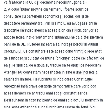
va fi atacată la CCR și declarată neconstituțională.
2. A doua “bubă” provine din termenul foarte scurt de
consultare cu partenerii economici și sociali, dar și de
dezbatere parlamentară. Pur și simplu, au avut șase ani la
dispoziție să îndeplinească acest jalon din PNRR, dar vor să
adopte legea într-o săptămână spunându-ne că altfel pierdem
banii de la UE. Puterea încearcă să îngrașe porcul în Ajunul
Crăciunului. Ce consultare este aceea când trimiți o lege atât
de stufoasă și cu atât de multe “chichițe” către cei afectați de
ea și le spui că, de a doua zi, trebuie să te apuci de negocieri?
Atenție! Nu contestăm necesitatea în sine a unei noi legi a
salarizării unitare. Heirupismul și încălcarea Constituției
reprezintă însă grave derapaje democratice care vor bloca
acest demers ce ar trebui analizat și discutat serios.
Deși suntem în faza incipientă de analiză a actului normativ în
sine, este evident că sunt și probleme uriașe de fond. Voi