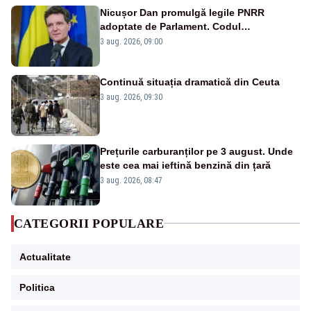
Nicușor Dan promulgă legile PNRR
adoptate de Parlament. Codul
urbanismului, printre actele normative
3 aug. 2026, 09:00
vizate
Continuă situația dramatică din Ceuta
3 aug. 2026, 09:30
Prețurile carburanților pe 3 august. Unde
este cea mai ieftină benzină din țară
3 aug. 2026, 08:47
CATEGORII POPULARE
Actualitate
Politica