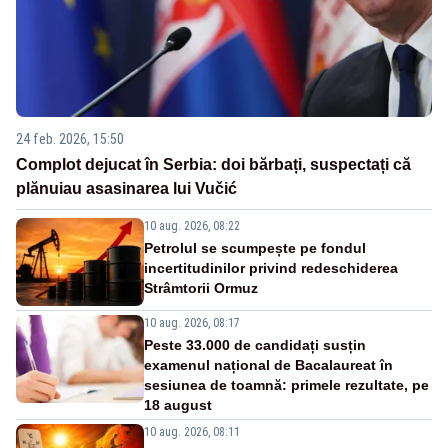
24 feb. 2026, 15:50
Complot dejucat în Serbia: doi bărbați, suspectați că
plănuiau asasinarea lui Vučić
10 aug. 2026, 08:22
Petrolul se scumpește pe fondul
incertitudinilor privind redeschiderea
Strâmtorii Ormuz
10 aug. 2026, 08:17
Peste 33.000 de candidați susțin
examenul național de Bacalaureat în
sesiunea de toamnă: primele rezultate, pe
18 august
10 aug. 2026, 08:11