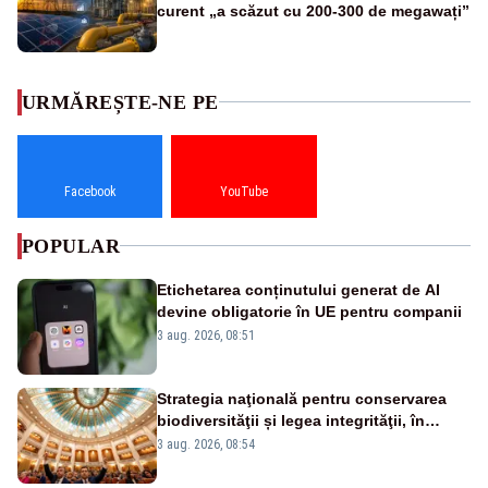
curent „a scăzut cu 200-300 de megawați”
URMĂREȘTE-NE PE
Facebook
YouTube
POPULAR
Etichetarea conținutului generat de AI
devine obligatorie în UE pentru companii
3 aug. 2026, 08:51
Strategia naţională pentru conservarea
biodiversităţii și legea integrităţii, în
dezbatere
3 aug. 2026, 08:54