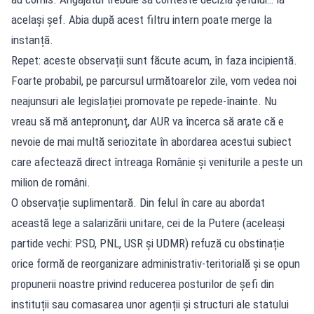
același șef. Abia după acest filtru intern poate merge la
instanță.
Repet: aceste observații sunt făcute acum, în faza incipientă.
Foarte probabil, pe parcursul următoarelor zile, vom vedea noi
neajunsuri ale legislației promovate pe repede-înainte. Nu
vreau să mă antepronunț, dar AUR va încerca să arate că e
nevoie de mai multă seriozitate în abordarea acestui subiect
care afectează direct întreaga Românie și veniturile a peste un
milion de români.
O observație suplimentară. Din felul în care au abordat
această lege a salarizării unitare, cei de la Putere (aceleași
partide vechi: PSD, PNL, USR și UDMR) refuză cu obstinație
orice formă de reorganizare administrativ-teritorială și se opun
propunerii noastre privind reducerea posturilor de șefi din
instituții sau comasarea unor agenții și structuri ale statului