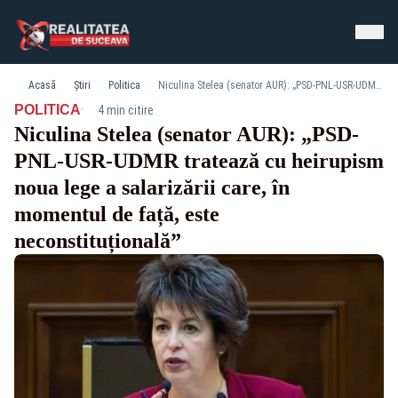
Acasă
Știri
Politica
Niculina Stelea (senator AUR): „PSD-PNL-USR-UDMR tratează cu heirupism noua lege a salarizării care, în momentul de față, este neconstituțională”
·
POLITICA
4 min citire
Niculina Stelea (senator AUR): „PSD-
PNL-USR-UDMR tratează cu heirupism
noua lege a salarizării care, în
momentul de față, este
neconstituțională”