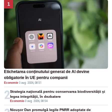
1
Etichetarea conținutului generat de AI devine
obligatorie în UE pentru companii
Economie
·
3 aug. 2026, 08:51
2
Strategia naţională pentru conservarea biodiversităţii și
legea integrităţii, în dezbatere
Economie
-
3 aug. 2026, 08:54
Nicușor Dan promulgă legile PNRR adoptate de