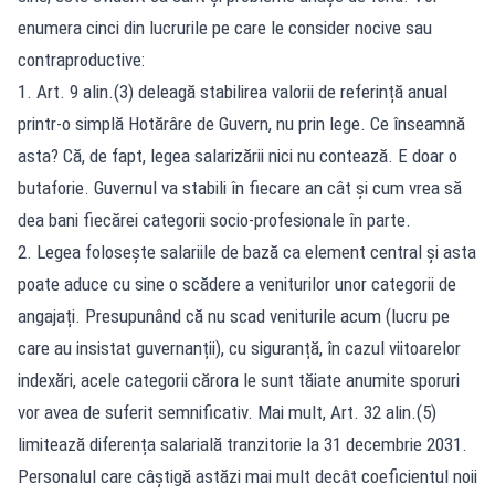
enumera cinci din lucrurile pe care le consider nocive sau
contraproductive:
1. Art. 9 alin.(3) deleagă stabilirea valorii de referință anual
printr-o simplă Hotărâre de Guvern, nu prin lege. Ce înseamnă
asta? Că, de fapt, legea salarizării nici nu contează. E doar o
butaforie. Guvernul va stabili în fiecare an cât și cum vrea să
dea bani fiecărei categorii socio-profesionale în parte.
2. Legea folosește salariile de bază ca element central și asta
poate aduce cu sine o scădere a veniturilor unor categorii de
angajați. Presupunând că nu scad veniturile acum (lucru pe
care au insistat guvernanții), cu siguranță, în cazul viitoarelor
indexări, acele categorii cărora le sunt tăiate anumite sporuri
vor avea de suferit semnificativ. Mai mult, Art. 32 alin.(5)
limitează diferența salarială tranzitorie la 31 decembrie 2031.
Personalul care câștigă astăzi mai mult decât coeficientul noii