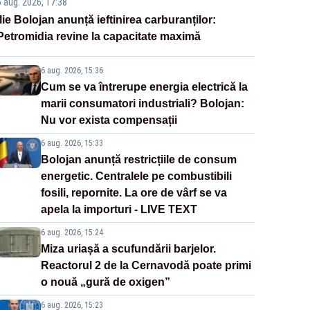
6 aug. 2026, 17:38
Ilie Bolojan anunță ieftinirea carburanților:
Petromidia revine la capacitate maximă
6 aug. 2026, 15:36
Cum se va întrerupe energia electrică la
marii consumatori industriali? Bolojan:
Nu vor exista compensații
6 aug. 2026, 15:33
Bolojan anunță restricțiile de consum
energetic. Centralele pe combustibili
fosili, repornite. La ore de vârf se va
apela la importuri - LIVE TEXT
6 aug. 2026, 15:24
Miza uriașă a scufundării barjelor.
Reactorul 2 de la Cernavodă poate primi
o nouă „gură de oxigen”
6 aug. 2026, 15:23