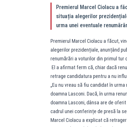
Premierul Marcel Ciolacu a făcu
situația alegerilor prezidenția
urma unei eventuale renumărări 
Premierul Marcel Ciolacu a făcut, vine
alegerilor prezidențiale, anunțând pu
renumărări a voturilor din primul tur 
El a afirmat ferm că, chiar dacă renu
retrage candidatura pentru a nu infl
„Eu nu vreau să fiu candidat în urma 
doamna Lasconi. Dacă, în urma renum
doamna Lasconi, dânsa are de oferit ex
cadrul unei conferințe de presă la sed
Marcel Ciolacu a explicat că retrager