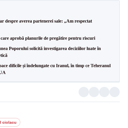
lar despre averea partenerei sale: „Am respectat
care aprobă planurile de pregătire pentru riscuri
a Poporului solicită investigarea deciziilor luate în
tică
ce dificile și îndelungate cu Iranul, în timp ce Teheranul
SUA
l ciolacu