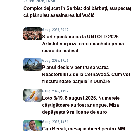
24 feb. 2026, 15:50
Complot dejucat în Serbia: doi bărbați, suspectaț
că plănuiau asasinarea lui Vučić
6 aug. 2026, 20:17
Start spectaculos la UNTOLD 2026.
Artistul-surpriză care deschide prima
seară de festival
6 aug. 2026, 19:56
Planul decisiv pentru salvarea
Reactorului 2 de la Cernavodă. Cum vor
fi scufundate barjele în Dunăre
6 aug. 2026, 19:19
Loto 6/49, 6 august 2026. Numerele
câștigătoare au fost anunțate. Miza
depășește 9 milioane de euro
6 aug. 2026, 18:51
Gigi Becali, mesaj în direct pentru MM