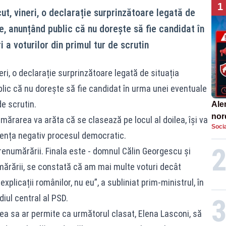
1
t, vineri, o declarație surprinzătoare legată de
le, anunțând public că nu dorește să fie candidat în
a voturilor din primul tur de scrutin
ri, o declarație surprinzătoare legată de situația
blic că nu dorește să fie candidat în urma unei eventuale
de scrutin.
Aler
nor
mărarea va arăta că se clasează pe locul al doilea, își va
Socia
de 
uența negativ procesul democratic.
renumărării. Finala este - domnul Călin Georgescu și
ărării, se constată că am mai multe voturi decât
plicații românilor, nu eu”, a subliniat prim-ministrul, în
iul central al PSD.
ea sa ar permite ca următorul clasat, Elena Lasconi, să