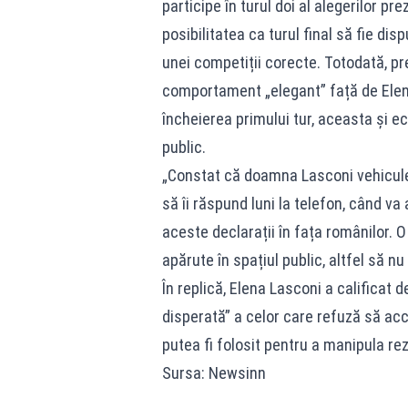
participe în turul doi al alegerilor pr
posibilitatea ca turul final să fie di
unei competiții corecte. Totodată, pr
comportament „elegant” față de Elena 
încheierea primului tur, aceasta și ech
public.
„Constat că doamna Lasconi vehiculeaz
să îi răspund luni la telefon, când va
aceste declarații în fața românilor. O
apărute în spațiul public, altfel să n
În replică, Elena Lasconi a calificat
disperată” a celor care refuză să acc
putea fi folosit pentru a manipula re
Sursa: Newsinn