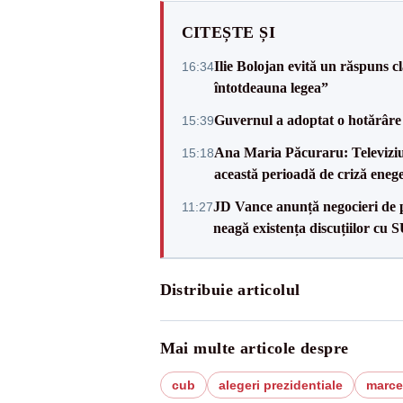
CITEȘTE ȘI
Ilie Bolojan evită un răspuns c
16:34
întotdeauna legea”
Guvernul a adoptat o hotărâre 
15:39
Ana Maria Păcuraru: Televiziune
15:18
această perioadă de criză enege
JD Vance anunță negocieri de pa
11:27
neagă existența discuțiilor cu 
Distribuie articolul
Mai multe articole despre
cub
alegeri prezidentiale
marce