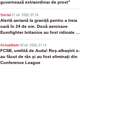
guvernează extraordinar de prost”
4
Social
-
31 iul. 2026, 07:24
Alertă aeriană la graniță pentru a treia
oară în 24 de ore. Două aeronave
Eurofighter britanice au fost ridicate de
la sol
5
Actualitate
-
30 iul. 2026, 21:14
FCSB, umilită de Auda! Roș-albaștrii s-
au făcut de râs și au fost eliminați din
Conference League