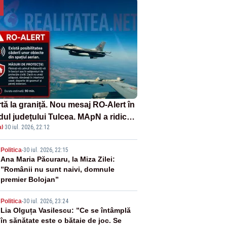
tă la graniță. Nou mesaj RO-Alert în
dul județului Tulcea. MApN a ridicat
l
·
30 iul. 2026, 22:12
la sol două avioane F-16
2
Politica
-
30 iul. 2026, 22:15
Ana Maria Păcuraru, la Miza Zilei:
”Românii nu sunt naivi, domnule
premier Bolojan”
3
Politica
-
30 iul. 2026, 23:24
Lia Olguța Vasilescu: ”Ce se întâmplă
în sănătate este o bătaie de joc. Se