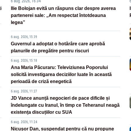
6 aug. 2026, 16:34
i
Ilie Bolojan evită un răspuns clar despre averea
partenerei sale: „Am respectat întotdeauna
legea”
6 aug. 2026, 15:39
Guvernul a adoptat o hotărâre care aprobă
planurile de pregătire pentru riscuri
6 aug. 2026, 15:18
Ana Maria Păcuraru: Televiziunea Poporului
solicită investigarea deciziilor luate în această
perioadă de criză enegetică
6 aug. 2026, 11:27
JD Vance anunță negocieri de pace dificile și
îndelungate cu Iranul, în timp ce Teheranul neagă
existența discuțiilor cu SUA
6 aug. 2026, 11:24
Nicușor Dan, suspendat pentru că nu propune