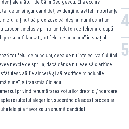
ezidențiale alături de Călin Georgescu. El a exclus
sputat de un singur candidat, evidențiind astfel importanța
emierul a ținut să precizeze că, deși a manifestat un
Lasconi, inclusiv printr-un telefon de felicitare după
ipa sa ar fi lansat „tot felul de minciuni” în spațiul
ă tot felul de minciuni, ceea ce nu înțeleg. Va fi dificil
 avea nevoie de sprijin, dacă dânsa nu iese să clarifice
 sfătuiesc să fie sinceră și să rectifice minciunile
u mă sune”, a transmis Ciolacu.
 demersul privind renumărarea voturilor drept o „încercare
epte rezultatul alegerilor, sugerând că acest proces ar
zultatele și a favoriza un anumit candidat.