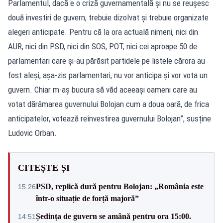
Parlamentul, dacă e o criză guvernamentală și nu se reușesc
două investiri de guvern, trebuie dizolvat și trebuie organizate
alegeri anticipate. Pentru că la ora actuală nimeni, nici din
AUR, nici din PSD, nici din SOS, POT, nici cei aproape 50 de
parlamentari care și-au părăsit partidele pe listele cărora au
fost aleși, așa-zis parlamentari, nu vor anticipa și vor vota un
guvern. Chiar m-aș bucura să văd aceeași oameni care au
votat dărâmarea guvernului Bolojan cum a doua oară, de frica
anticipatelor, votează reînvestirea guvernului Bolojan”, susține
Ludovic Orban.
CITEȘTE ȘI
PSD, replică dură pentru Bolojan: „România este
15:26
într-o situație de forță majoră”
Ședința de guvern se amână pentru ora 15:00.
14:51