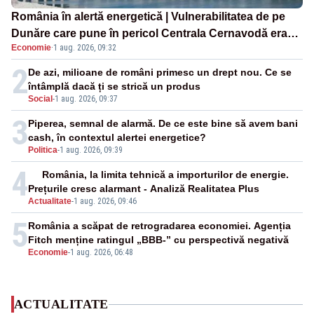
România în alertă energetică | Vulnerabilitatea de pe
Dunăre care pune în pericol Centrala Cernavodă era
Economie
·
1 aug. 2026, 09:32
cunoscută de pe vremea lui Ceaușescu
2
De azi, milioane de români primesc un drept nou. Ce se
întâmplă dacă ți se strică un produs
Social
-
1 aug. 2026, 09:37
3
Piperea, semnal de alarmă. De ce este bine să avem bani
cash, în contextul alertei energetice?
Politica
-
1 aug. 2026, 09:39
4
România, la limita tehnică a importurilor de energie.
Prețurile cresc alarmant - Analiză Realitatea Plus
Actualitate
-
1 aug. 2026, 09:46
5
România a scăpat de retrogradarea economiei. Agenția
Fitch menține ratingul „BBB-” cu perspectivă negativă
Economie
-
1 aug. 2026, 06:48
ACTUALITATE