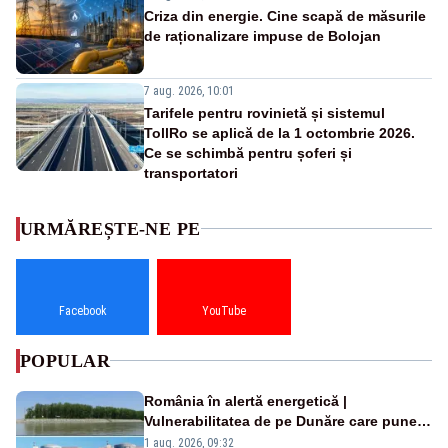
Criza din energie. Cine scapă de măsurile
de raționalizare impuse de Bolojan
7 aug. 2026, 10:01
Tarifele pentru rovinietă și sistemul
TollRo se aplică de la 1 octombrie 2026.
Ce se schimbă pentru șoferi și
transportatori
URMĂREȘTE-NE PE
Facebook
YouTube
POPULAR
România în alertă energetică |
Vulnerabilitatea de pe Dunăre care pune
în pericol Centrala Cernavodă era
1 aug. 2026, 09:32