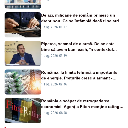
cunoscută de pe vremea lui Ceaușescu
De azi, milioane de români primesc un
drept nou. Ce se întâmplă dacă ți se strică
un produs
1 aug. 2026, 09:37
Piperea, semnal de alarmă. De ce este
bine să avem bani cash, în contextul
alertei energetice?
1 aug. 2026, 09:39
România, la limita tehnică a importurilor
de energie. Prețurile cresc alarmant -
Analiză Realitatea Plus
1 aug. 2026, 09:46
România a scăpat de retrogradarea
economiei. Agenția Fitch menține ratingul
„BBB-” cu perspectivă negativă
1 aug. 2026, 06:48