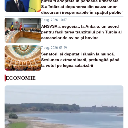
putea fi adoptată în perioada următoare.
S-a întârziat depunerea din cauza unor
discursuri iresponsabile în spaţiul public”
7 aug. 2026, 10:57
ANSVSA a negociat, la Ankara, un acord
pentru facilitarea tranzitului prin Turcia al
carcaselor de ovine și bovine
7 aug. 2026, 09:49
Senatorii și deputații rămân la muncă.
Sesiunea extraordinară, prelungită până
la votul pe legea salarizării
ECONOMIE