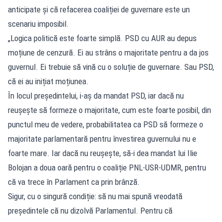
anticipate și că refacerea coaliției de guvernare este un
scenariu imposibil.
„Logica politică este foarte simplă. PSD cu AUR au depus
moțiune de cenzură. Ei au strâns o majoritate pentru a da jos
guvernul. Ei trebuie să vină cu o soluție de guvernare. Sau PSD,
că ei au inițiat moțiunea.
În locul președintelui, i-aș da mandat PSD, iar dacă nu
reușește să formeze o majoritate, cum este foarte posibil, din
punctul meu de vedere, probabilitatea ca PSD să formeze o
majoritate parlamentară pentru învestirea guvernului nu e
foarte mare. Iar dacă nu reușește, să-i dea mandat lui Ilie
Bolojan a doua oară pentru o coaliție PNL-USR-UDMR, pentru
că va trece în Parlament ca prin brânză.
Sigur, cu o singură condiție: să nu mai spună vreodată
președintele că nu dizolvă Parlamentul. Pentru că