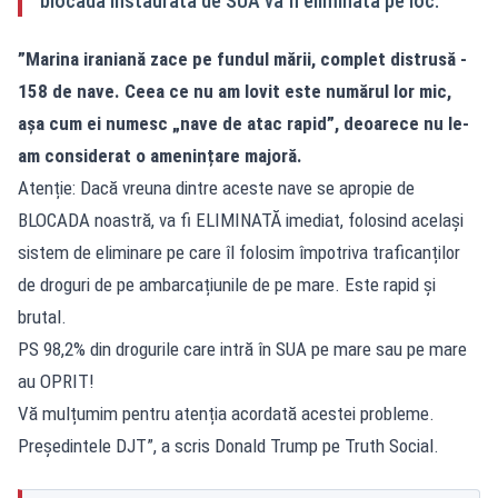
blocada instaurată de SUA va fi eliminată pe loc.
”Marina iraniană zace pe fundul mării, complet distrusă -
158 de nave. Ceea ce nu am lovit este numărul lor mic,
așa cum ei numesc „nave de atac rapid”, deoarece nu le-
am considerat o amenințare majoră.
Atenție: Dacă vreuna dintre aceste nave se apropie de
BLOCADA noastră, va fi ELIMINATĂ imediat, folosind același
sistem de eliminare pe care îl folosim împotriva traficanților
de droguri de pe ambarcațiunile de pe mare. Este rapid și
brutal.
PS 98,2% din drogurile care intră în SUA pe mare sau pe mare
au OPRIT!
Vă mulțumim pentru atenția acordată acestei probleme.
Președintele DJT”, a scris Donald Trump pe Truth Social.