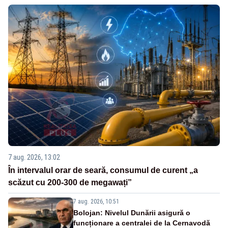
7 aug. 2026, 13:02
În intervalul orar de seară, consumul de curent „a
scăzut cu 200-300 de megawați”
7 aug. 2026, 10:51
Bolojan: Nivelul Dunării asigură o
funcționare a centralei de la Cernavodă