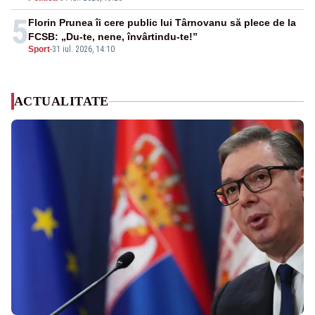
5
Florin Prunea îi cere public lui Târnovanu să plece de la
FCSB: „Du-te, nene, învârtindu-te!”
Sport
-
31 iul. 2026, 14:10
ACTUALITATE