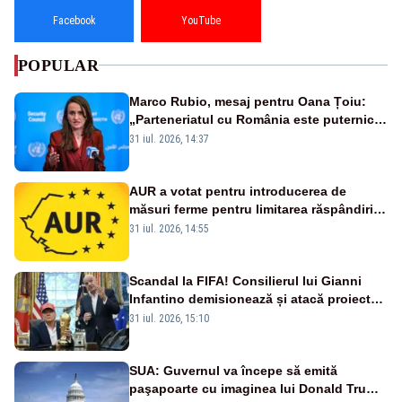
Facebook
YouTube
POPULAR
Marco Rubio, mesaj pentru Oana Țoiu:
„Parteneriatul cu România este puternic
și prețuit”
31 iul. 2026, 14:37
AUR a votat pentru introducerea de
măsuri ferme pentru limitarea răspândirii
virusului pestei porcine africane
31 iul. 2026, 14:55
Scandal la FIFA! Consilierul lui Gianni
Infantino demisionează și atacă proiectul
privind investitorii străini
31 iul. 2026, 15:10
SUA: Guvernul va începe să emită
paşapoarte cu imaginea lui Donald Trump