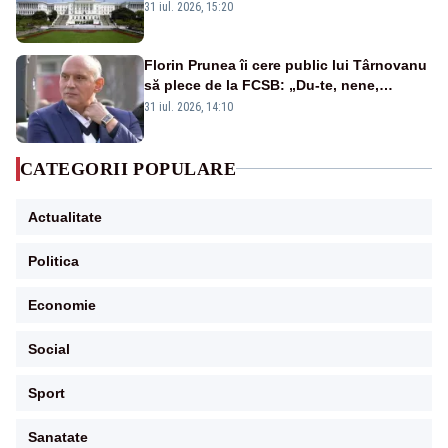
începând cu 8 august
31 iul. 2026, 15:20
Florin Prunea îi cere public lui Târnovanu
să plece de la FCSB: „Du-te, nene,
învârtindu-te!”
31 iul. 2026, 14:10
CATEGORII POPULARE
Actualitate
Politica
Economie
Social
Sport
Sanatate