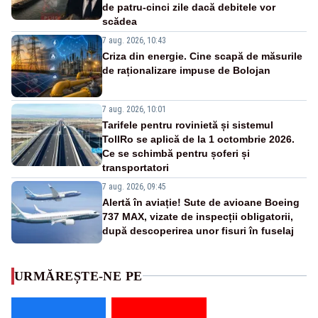
de patru-cinci zile dacă debitele vor
scădea
7 aug. 2026, 10:43
Criza din energie. Cine scapă de măsurile
de raționalizare impuse de Bolojan
7 aug. 2026, 10:01
Tarifele pentru rovinietă și sistemul
TollRo se aplică de la 1 octombrie 2026.
Ce se schimbă pentru șoferi și
transportatori
7 aug. 2026, 09:45
Alertă în aviație! Sute de avioane Boeing
737 MAX, vizate de inspecții obligatorii,
după descoperirea unor fisuri în fuselaj
URMĂREȘTE-NE PE