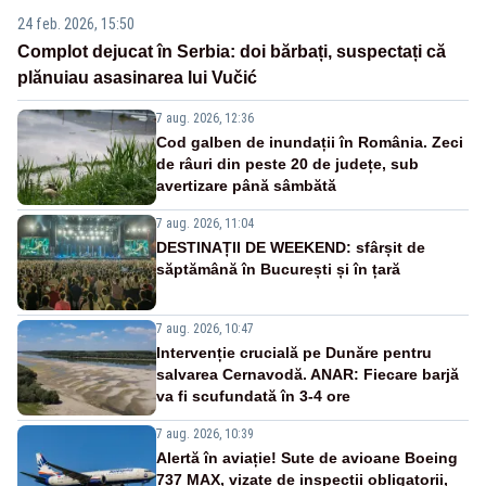
24 feb. 2026, 15:50
Complot dejucat în Serbia: doi bărbați, suspectați că
plănuiau asasinarea lui Vučić
7 aug. 2026, 12:36
Cod galben de inundații în România. Zeci
de râuri din peste 20 de județe, sub
avertizare până sâmbătă
7 aug. 2026, 11:04
DESTINAȚII DE WEEKEND: sfârșit de
săptămână în București și în țară
7 aug. 2026, 10:47
Intervenție crucială pe Dunăre pentru
salvarea Cernavodă. ANAR: Fiecare barjă
va fi scufundată în 3-4 ore
7 aug. 2026, 10:39
Alertă în aviație! Sute de avioane Boeing
737 MAX, vizate de inspecții obligatorii,