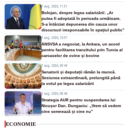
7 aug. 2026, 11:51
Bolojan, despre legea salarizării: „Ar
putea fi adoptată în perioada următoare.
S-a întârziat depunerea din cauza unor
discursuri iresponsabile în spaţiul public”
7 aug. 2026, 10:57
ANSVSA a negociat, la Ankara, un acord
pentru facilitarea tranzitului prin Turcia al
carcaselor de ovine și bovine
7 aug. 2026, 09:49
Senatorii și deputații rămân la muncă.
Sesiunea extraordinară, prelungită până
la votul pe legea salarizării
7 aug. 2026, 08:46
Strategia AUR pentru suspendarea lui
Nicușor Dan. Dungaciu: „Vrem să vedem
cine semnează și cine nu”
ECONOMIE