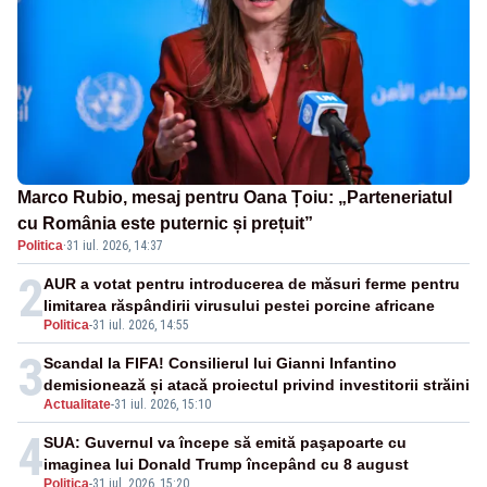
Marco Rubio, mesaj pentru Oana Țoiu: „Parteneriatul
cu România este puternic și prețuit”
Politica
·
31 iul. 2026, 14:37
2
AUR a votat pentru introducerea de măsuri ferme pentru
limitarea răspândirii virusului pestei porcine africane
Politica
-
31 iul. 2026, 14:55
3
Scandal la FIFA! Consilierul lui Gianni Infantino
demisionează și atacă proiectul privind investitorii străini
Actualitate
-
31 iul. 2026, 15:10
4
SUA: Guvernul va începe să emită paşapoarte cu
imaginea lui Donald Trump începând cu 8 august
Politica
-
31 iul. 2026, 15:20