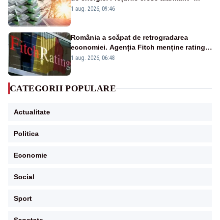
Analiză Realitatea Plus
1 aug. 2026, 09:46
România a scăpat de retrogradarea
economiei. Agenția Fitch menține ratingul
„BBB-” cu perspectivă negativă
1 aug. 2026, 06:48
CATEGORII POPULARE
Actualitate
Politica
Economie
Social
Sport
Sanatate