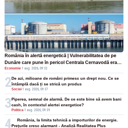
România în alertă energetică | Vulnerabilitatea de pe
Dunăre care pune în pericol Centrala Cernavodă era
Economie
·
1 aug. 2026, 09:32
cunoscută de pe vremea lui Ceaușescu
2
De azi, milioane de români primesc un drept nou. Ce se
întâmplă dacă ți se strică un produs
Social
-
1 aug. 2026, 09:37
3
Piperea, semnal de alarmă. De ce este bine să avem bani
cash, în contextul alertei energetice?
Politica
-
1 aug. 2026, 09:39
4
România, la limita tehnică a importurilor de energie.
Prețurile cresc alarmant - Analiză Realitatea Plus