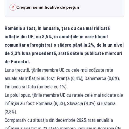
Creșteri semnificative de prețuri
2
România a fost, în ianuarie, țara cu cea mai ridicată
inflație din UE, cu 8,5%, în condițiile în care blocul
comunitar a înregistrat o sădere până la 2%, de la un nivel
de 2,3% luna precedentă, arată datele publicate miercuri
de Eurostat.
Luna trecută, ţările membre UE cu cele mai scăzute rate
anuale ale inflaţiei au fost: Franţa (0,4%), Danemarca (0,6%),
Finlanda şi Italia (ambele cu 1%).
La polul opus, ţările membre UE cu ratele cele mai ridicate ale
inflaţiei au fost: România (8,5%), Slovacia (4,3%) şi Estonia
(3,8%).
Comparativ cu situaţia din decembrie 2025, rata anuală a
inflaţiei a scăzut în 23 state membre, inclusiv în România (de