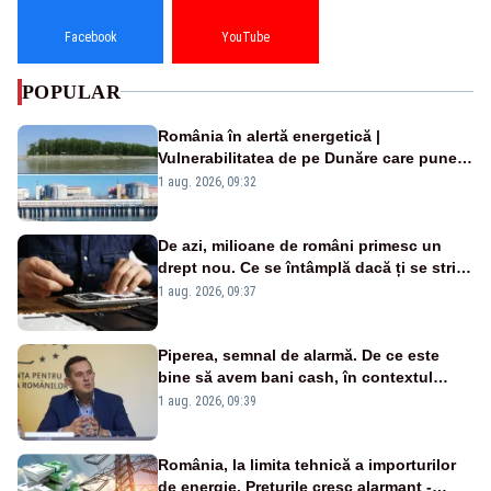
Facebook
YouTube
POPULAR
România în alertă energetică |
Vulnerabilitatea de pe Dunăre care pune
în pericol Centrala Cernavodă era
1 aug. 2026, 09:32
cunoscută de pe vremea lui Ceaușescu
De azi, milioane de români primesc un
drept nou. Ce se întâmplă dacă ți se strică
un produs
1 aug. 2026, 09:37
Piperea, semnal de alarmă. De ce este
bine să avem bani cash, în contextul
alertei energetice?
1 aug. 2026, 09:39
România, la limita tehnică a importurilor
de energie. Prețurile cresc alarmant -