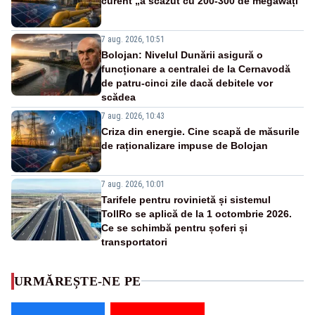
curent „a scăzut cu 200-300 de megawați”
7 aug. 2026, 10:51
Bolojan: Nivelul Dunării asigură o
funcționare a centralei de la Cernavodă
de patru-cinci zile dacă debitele vor
scădea
7 aug. 2026, 10:43
Criza din energie. Cine scapă de măsurile
de raționalizare impuse de Bolojan
7 aug. 2026, 10:01
Tarifele pentru rovinietă și sistemul
TollRo se aplică de la 1 octombrie 2026.
Ce se schimbă pentru șoferi și
transportatori
URMĂREȘTE-NE PE