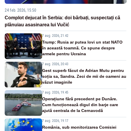
24 feb. 2026, 15:50
Complot dejucat în Serbia: doi bărbați, suspectați că
plănuiau asasinarea lui Vučić
7 aug. 2026, 21:42
Trump: Rusia ar putea lovi un stat NATO
în această toamnă. Ce spune despre
armele pentru Ucraina
7 aug. 2026, 20:43
Gest superb făcut de Adrian Mutu pentru
soția sa, Sandra. Zeci de mii de oameni au
văzut imaginile
7 aug. 2026, 19:45
Operațiune fără precedent pe Dunăre.
Cum funcționează digul din barje care
ajută centrala de la Cernavodă
7 aug. 2026, 19:17
România, sub monitorizarea Comisiei