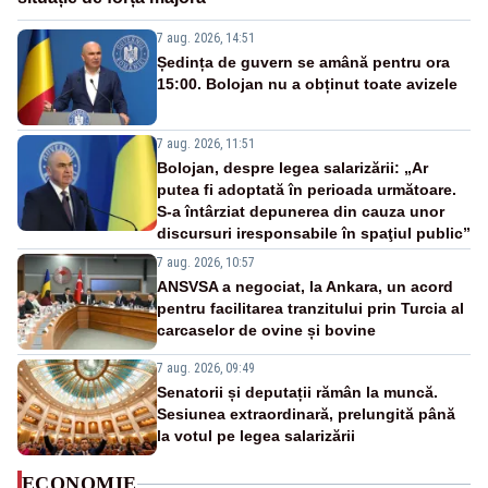
7 aug. 2026, 14:51
Ședința de guvern se amână pentru ora
15:00. Bolojan nu a obținut toate avizele
7 aug. 2026, 11:51
Bolojan, despre legea salarizării: „Ar
putea fi adoptată în perioada următoare.
S-a întârziat depunerea din cauza unor
discursuri iresponsabile în spaţiul public”
7 aug. 2026, 10:57
ANSVSA a negociat, la Ankara, un acord
pentru facilitarea tranzitului prin Turcia al
carcaselor de ovine și bovine
7 aug. 2026, 09:49
Senatorii și deputații rămân la muncă.
Sesiunea extraordinară, prelungită până
la votul pe legea salarizării
ECONOMIE