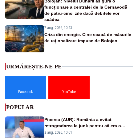
Bolojan: Nivelul Dunării asigură o
funcționare a centralei de la Cernavodă
de patru-cinci zile dacă debitele vor
scădea
7 aug. 2026, 10:43
Criza din energie. Cine scapă de măsurile
de raționalizare impuse de Bolojan
URMĂREȘTE-NE PE
Facebook
YouTube
POPULAR
Piperea (AUR): România a evitat
retrogradarea la junk pentru că era o
catastrofă pentru bănci și fondurile de
2 aug. 2026, 10:01
pensii