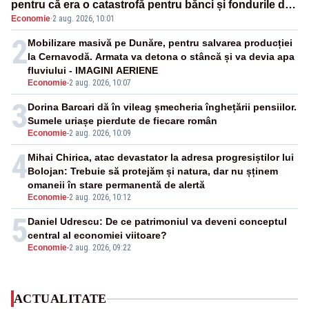
pentru că era o catastrofă pentru bănci și fondurile de
Economie
·
2 aug. 2026, 10:01
pensii
2
Mobilizare masivă pe Dunăre, pentru salvarea producției
la Cernavodă. Armata va detona o stâncă și va devia apa
fluviului - IMAGINI AERIENE
Economie
-
2 aug. 2026, 10:07
3
Dorina Barcari dă în vileag șmecheria înghețării pensiilor.
Sumele uriașe pierdute de fiecare român
Economie
-
2 aug. 2026, 10:09
4
Mihai Chirica, atac devastator la adresa progresiștilor lui
Bolojan: Trebuie să protejăm și natura, dar nu șținem
omaneii în stare permanentă de alertă
Economie
-
2 aug. 2026, 10:12
5
Daniel Udrescu: De ce patrimoniul va deveni conceptul
central al economiei viitoare?
Economie
-
2 aug. 2026, 09:22
ACTUALITATE