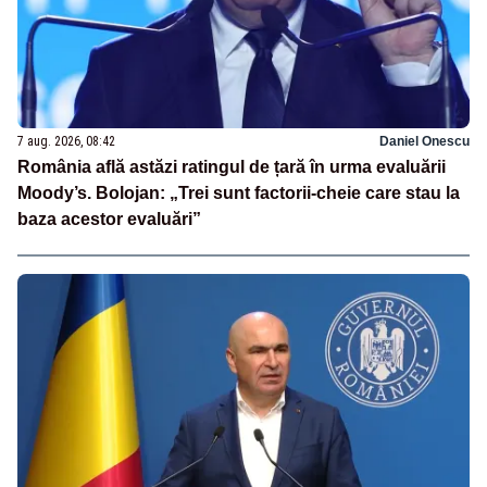
7 aug. 2026, 08:42
Daniel Onescu
România află astăzi ratingul de țară în urma evaluării
Moody’s. Bolojan: „Trei sunt factorii-cheie care stau la
baza acestor evaluări”