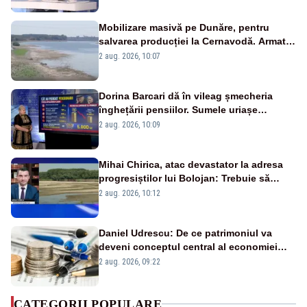
Mobilizare masivă pe Dunăre, pentru
salvarea producției la Cernavodă. Armata
va detona o stâncă și va devia apa
2 aug. 2026, 10:07
fluviului - IMAGINI AERIENE
Dorina Barcari dă în vileag șmecheria
înghețării pensiilor. Sumele uriașe
pierdute de fiecare român
2 aug. 2026, 10:09
Mihai Chirica, atac devastator la adresa
progresiștilor lui Bolojan: Trebuie să
protejăm și natura, dar nu șținem omaneii
2 aug. 2026, 10:12
în stare permanentă de alertă
Daniel Udrescu: De ce patrimoniul va
deveni conceptul central al economiei
viitoare?
2 aug. 2026, 09:22
CATEGORII POPULARE