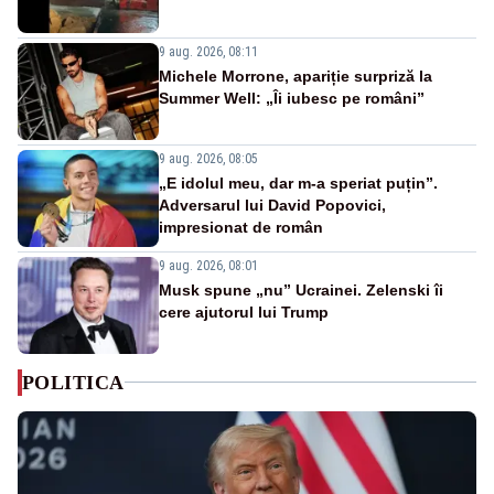
9 aug. 2026, 08:11
Michele Morrone, apariție surpriză la
Summer Well: „Îi iubesc pe români”
9 aug. 2026, 08:05
„E idolul meu, dar m-a speriat puțin”.
Adversarul lui David Popovici,
impresionat de român
9 aug. 2026, 08:01
Musk spune „nu” Ucrainei. Zelenski îi
cere ajutorul lui Trump
POLITICA