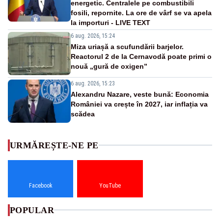
energetic. Centralele pe combustibili
fosili, repornite. La ore de vârf se va apela
la importuri - LIVE TEXT
6 aug. 2026, 15:24
Miza uriașă a scufundării barjelor.
Reactorul 2 de la Cernavodă poate primi o
nouă „gură de oxigen”
6 aug. 2026, 15:23
Alexandru Nazare, veste bună: Economia
României va crește în 2027, iar inflația va
scădea
URMĂREȘTE-NE PE
Facebook
YouTube
POPULAR