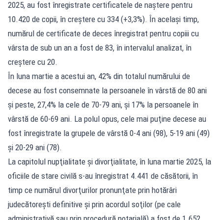
2025, au fost înregistrate certificatele de naştere pentru
10.420 de copii, în creştere cu 334 (+3,3%). În acelaşi timp,
numărul de certificate de deces înregistrat pentru copiii cu
vârsta de sub un an a fost de 83, în intervalul analizat, în
creştere cu 20.
În luna martie a acestui an, 42% din totalul numărului de
decese au fost consemnate la persoanele în vârstă de 80 ani
şi peste, 27,4% la cele de 70-79 ani, şi 17% la persoanele în
vârstă de 60-69 ani. La polul opus, cele mai puţine decese au
fost înregistrate la grupele de vârstă 0-4 ani (98), 5-19 ani (49)
şi 20-29 ani (78).
La capitolul nupţialitate şi divorţialitate, în luna martie 2025, la
oficiile de stare civilă s-au înregistrat 4.441 de căsătorii, în
timp ce numărul divorţurilor pronunţate prin hotărâri
judecătoreşti definitive şi prin acordul soţilor (pe cale
administrativă sau prin procedură notarială) a fost de 1.652.