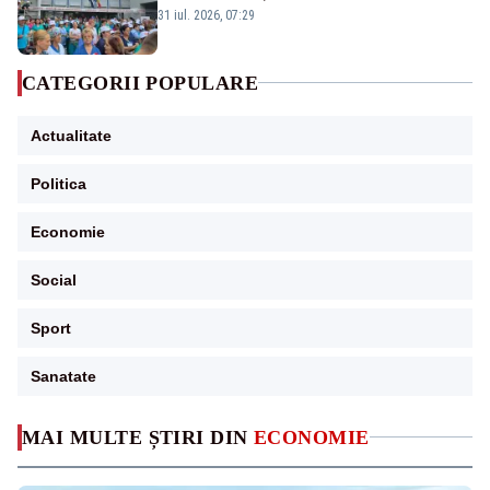
Legii salarizării
31 iul. 2026, 07:29
CATEGORII POPULARE
Actualitate
Politica
Economie
Social
Sport
Sanatate
MAI MULTE ȘTIRI DIN
ECONOMIE