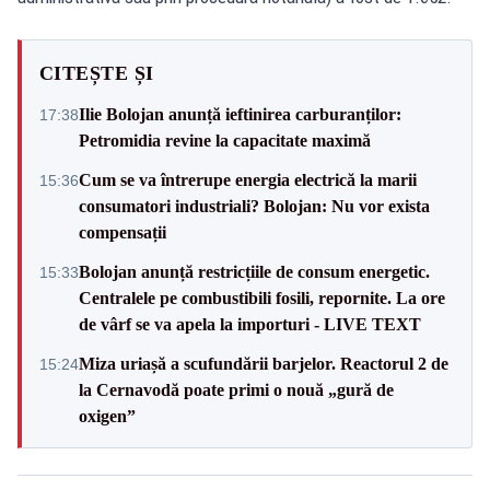
CITEȘTE ȘI
Ilie Bolojan anunță ieftinirea carburanților:
17:38
Petromidia revine la capacitate maximă
Cum se va întrerupe energia electrică la marii
15:36
consumatori industriali? Bolojan: Nu vor exista
compensații
Bolojan anunță restricțiile de consum energetic.
15:33
Centralele pe combustibili fosili, repornite. La ore
de vârf se va apela la importuri - LIVE TEXT
Miza uriașă a scufundării barjelor. Reactorul 2 de
15:24
la Cernavodă poate primi o nouă „gură de
oxigen”