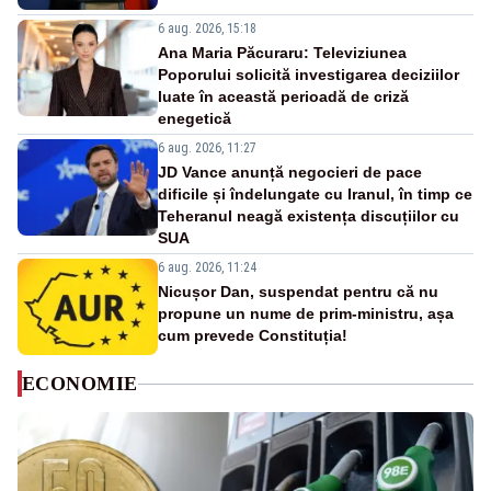
6 aug. 2026, 15:18
Ana Maria Păcuraru: Televiziunea
Poporului solicită investigarea deciziilor
luate în această perioadă de criză
enegetică
6 aug. 2026, 11:27
JD Vance anunță negocieri de pace
dificile și îndelungate cu Iranul, în timp ce
Teheranul neagă existența discuțiilor cu
SUA
6 aug. 2026, 11:24
Nicușor Dan, suspendat pentru că nu
propune un nume de prim-ministru, așa
cum prevede Constituția!
ECONOMIE