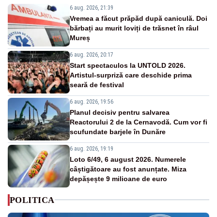
6 aug. 2026, 21:39
Vremea a făcut prăpăd după caniculă. Doi
bărbați au murit loviți de trăsnet în râul
Mureș
6 aug. 2026, 20:17
Start spectaculos la UNTOLD 2026.
Artistul-surpriză care deschide prima
seară de festival
6 aug. 2026, 19:56
Planul decisiv pentru salvarea
Reactorului 2 de la Cernavodă. Cum vor fi
scufundate barjele în Dunăre
6 aug. 2026, 19:19
Loto 6/49, 6 august 2026. Numerele
câștigătoare au fost anunțate. Miza
depășește 9 milioane de euro
POLITICA