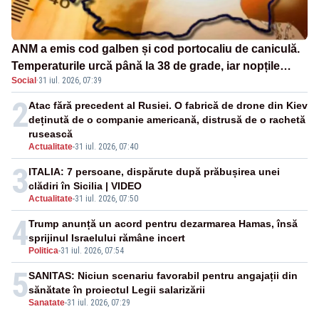
ANM a emis cod galben și cod portocaliu de caniculă.
Temperaturile urcă până la 38 de grade, iar nopțile
Social
·
31 iul. 2026, 07:39
devin tropicale
2
Atac fără precedent al Rusiei. O fabrică de drone din Kiev
deținută de o companie americană, distrusă de o rachetă
rusească
Actualitate
-
31 iul. 2026, 07:40
3
ITALIA: 7 persoane, dispărute după prăbușirea unei
clădiri în Sicilia | VIDEO
Actualitate
-
31 iul. 2026, 07:50
4
Trump anunță un acord pentru dezarmarea Hamas, însă
sprijinul Israelului rămâne incert
Politica
-
31 iul. 2026, 07:54
5
SANITAS: Niciun scenariu favorabil pentru angajații din
sănătate în proiectul Legii salarizării
Sanatate
-
31 iul. 2026, 07:29