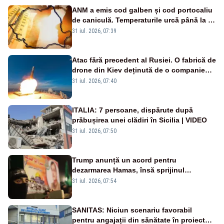
ANM a emis cod galben și cod portocaliu
de caniculă. Temperaturile urcă până la 38
de grade, iar nopțile devin tropicale
31 iul. 2026, 07:39
Atac fără precedent al Rusiei. O fabrică de
drone din Kiev deținută de o companie
americană, distrusă de o rachetă
31 iul. 2026, 07:40
rusească
ITALIA: 7 persoane, dispărute după
prăbușirea unei clădiri în Sicilia | VIDEO
31 iul. 2026, 07:50
Trump anunță un acord pentru
dezarmarea Hamas, însă sprijinul
Israelului rămâne incert
31 iul. 2026, 07:54
SANITAS: Niciun scenariu favorabil
pentru angajații din sănătate în proiectul