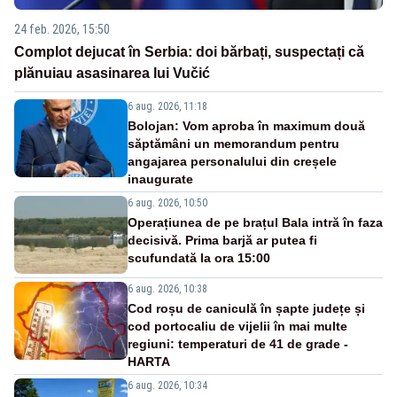
24 feb. 2026, 15:50
Complot dejucat în Serbia: doi bărbați, suspectați că
plănuiau asasinarea lui Vučić
6 aug. 2026, 11:18
Bolojan: Vom aproba în maximum două
săptămâni un memorandum pentru
angajarea personalului din creșele
inaugurate
6 aug. 2026, 10:50
Operațiunea de pe brațul Bala intră în faza
decisivă. Prima barjă ar putea fi
scufundată la ora 15:00
6 aug. 2026, 10:38
Cod roșu de caniculă în șapte județe și
cod portocaliu de vijelii în mai multe
regiuni: temperaturi de 41 de grade -
HARTA
6 aug. 2026, 10:34