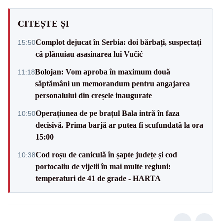
CITEȘTE ȘI
Complot dejucat în Serbia: doi bărbați, suspectați
15:50
că plănuiau asasinarea lui Vučić
Bolojan: Vom aproba în maximum două
11:18
săptămâni un memorandum pentru angajarea
personalului din creșele inaugurate
Operațiunea de pe brațul Bala intră în faza
10:50
decisivă. Prima barjă ar putea fi scufundată la ora
15:00
Cod roșu de caniculă în șapte județe și cod
10:38
portocaliu de vijelii în mai multe regiuni:
temperaturi de 41 de grade - HARTA