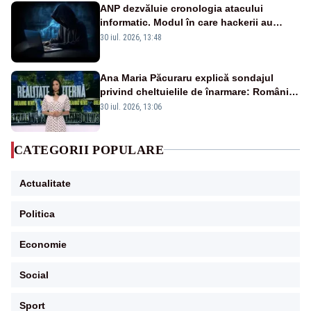
ANP dezvăluie cronologia atacului
informatic. Modul în care hackerii au
pătruns în rețea rămâne necunoscut
30 iul. 2026, 13:48
Ana Maria Păcuraru explică sondajul
privind cheltuielile de înarmare: Românii
cer transparență în achiziții și un echilibru
30 iul. 2026, 13:06
între partenerii externi
CATEGORII POPULARE
Actualitate
Politica
Economie
Social
Sport