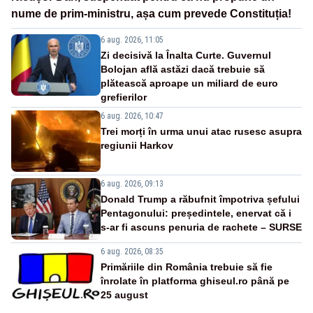
nume de prim-ministru, așa cum prevede Constituția!
6 aug. 2026, 11:05
Zi decisivă la Înalta Curte. Guvernul
Bolojan află astăzi dacă trebuie să
plătească aproape un miliard de euro
grefierilor
6 aug. 2026, 10:47
Trei morți în urma unui atac rusesc asupra
regiunii Harkov
6 aug. 2026, 09:13
Donald Trump a răbufnit împotriva șefului
Pentagonului: președintele, enervat că i
s-ar fi ascuns penuria de rachete – SURSE
6 aug. 2026, 08:35
Primăriile din România trebuie să fie
înrolate în platforma ghiseul.ro până pe
25 august