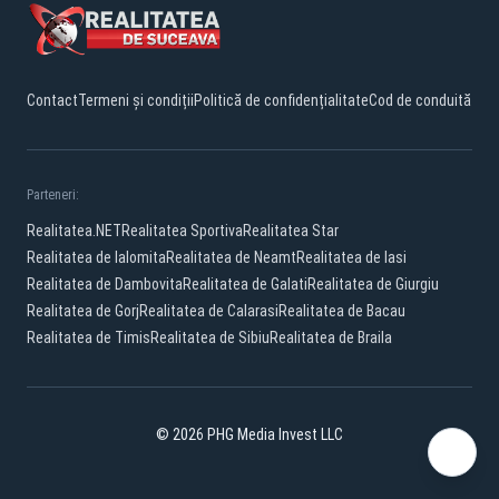
Contact
Termeni și condiții
Politică de confidențialitate
Cod de conduită
Parteneri:
Realitatea.NET
Realitatea Sportiva
Realitatea Star
Realitatea de Ialomita
Realitatea de Neamt
Realitatea de Iasi
Realitatea de Dambovita
Realitatea de Galati
Realitatea de Giurgiu
Realitatea de Gorj
Realitatea de Calarasi
Realitatea de Bacau
Realitatea de Timis
Realitatea de Sibiu
Realitatea de Braila
© 2026 PHG Media Invest LLC
Facebook
YouTube