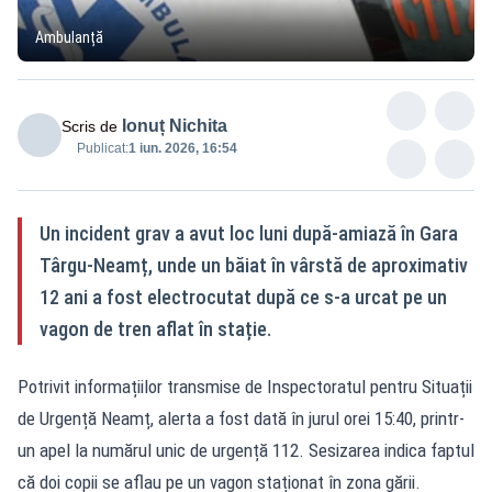
Ambulanță
Ionuț Nichita
Scris de
Publicat:
1 iun. 2026, 16:54
Un incident grav a avut loc luni după-amiază în Gara
Târgu-Neamț, unde un băiat în vârstă de aproximativ
12 ani a fost electrocutat după ce s-a urcat pe un
vagon de tren aflat în stație.
Potrivit informațiilor transmise de Inspectoratul pentru Situații
de Urgență Neamț, alerta a fost dată în jurul orei 15:40, printr-
un apel la numărul unic de urgență 112. Sesizarea indica faptul
că doi copii se aflau pe un vagon staționat în zona gării.