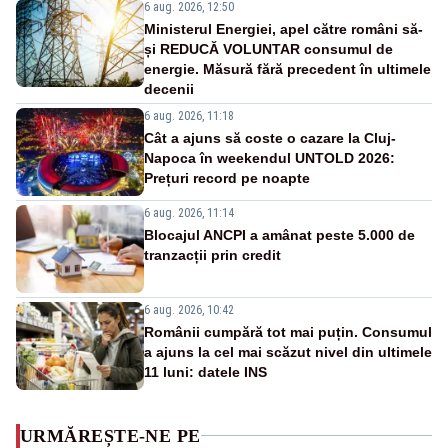
6 aug. 2026, 12:50
Ministerul Energiei, apel către români să-
și REDUCĂ VOLUNTAR consumul de
energie. Măsură fără precedent în ultimele
decenii
6 aug. 2026, 11:18
Cât a ajuns să coste o cazare la Cluj-
Napoca în weekendul UNTOLD 2026:
Prețuri record pe noapte
6 aug. 2026, 11:14
Blocajul ANCPI a amânat peste 5.000 de
tranzacții prin credit
6 aug. 2026, 10:42
Românii cumpără tot mai puțin. Consumul
a ajuns la cel mai scăzut nivel din ultimele
11 luni: datele INS
URMĂREȘTE-NE PE