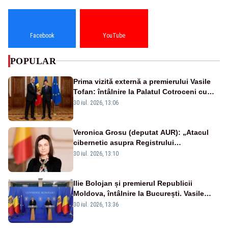
Facebook
YouTube
POPULAR
Prima vizită externă a premierului Vasile
Tofan: întâlnire la Palatul Cotroceni cu
președintele Nicușor Dan
30 iul. 2026, 13:06
Veronica Grosu (deputat AUR): „Atacul
cibernetic asupra Registrului
Proprietăților transmite un semnal de
30 iul. 2026, 13:10
neîncredere investitorilor”
Ilie Bolojan și premierul Republicii
Moldova, întâlnire la București. Vasile
Tofan, primit cu onoruri militare
30 iul. 2026, 13:36