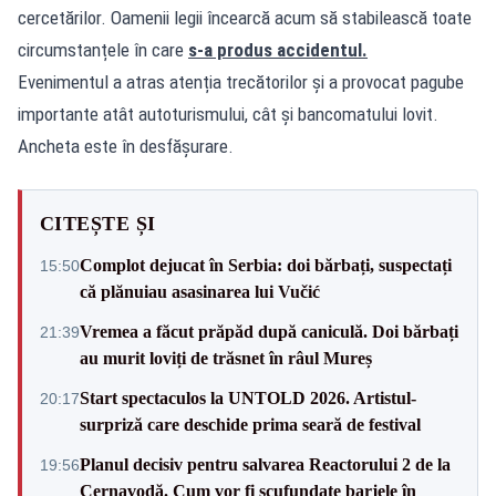
cercetărilor. Oamenii legii încearcă acum să stabilească toate
circumstanțele în care
s-a produs accidentul.
Evenimentul a atras atenția trecătorilor și a provocat pagube
importante atât autoturismului, cât și bancomatului lovit.
Ancheta este în desfășurare.
CITEȘTE ȘI
Complot dejucat în Serbia: doi bărbați, suspectați
15:50
că plănuiau asasinarea lui Vučić
Vremea a făcut prăpăd după caniculă. Doi bărbați
21:39
au murit loviți de trăsnet în râul Mureș
Start spectaculos la UNTOLD 2026. Artistul-
20:17
surpriză care deschide prima seară de festival
Planul decisiv pentru salvarea Reactorului 2 de la
19:56
Cernavodă. Cum vor fi scufundate barjele în