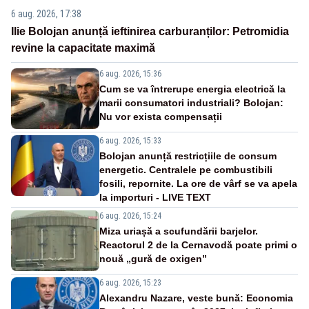
6 aug. 2026, 17:38
Ilie Bolojan anunță ieftinirea carburanților: Petromidia
revine la capacitate maximă
6 aug. 2026, 15:36
Cum se va întrerupe energia electrică la
marii consumatori industriali? Bolojan:
Nu vor exista compensații
6 aug. 2026, 15:33
Bolojan anunță restricțiile de consum
energetic. Centralele pe combustibili
fosili, repornite. La ore de vârf se va apela
la importuri - LIVE TEXT
6 aug. 2026, 15:24
Miza uriașă a scufundării barjelor.
Reactorul 2 de la Cernavodă poate primi o
nouă „gură de oxigen”
6 aug. 2026, 15:23
Alexandru Nazare, veste bună: Economia