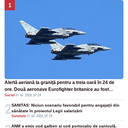
1
Alertă aeriană la graniță pentru a treia oară în 24 de
ore. Două aeronave Eurofighter britanice au fost
Social
·
31 iul. 2026, 07:24
ridicate de la sol
2
SANITAS: Niciun scenariu favorabil pentru angajații din
sănătate în proiectul Legii salarizării
Sanatate
-
31 iul. 2026, 07:29
ANM a emis cod galben și cod portocaliu de caniculă.