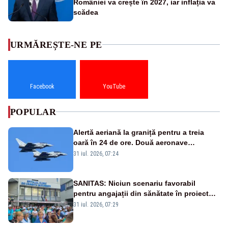
României va crește în 2027, iar inflația va
scădea
URMĂREȘTE-NE PE
Facebook
YouTube
POPULAR
Alertă aeriană la graniță pentru a treia
oară în 24 de ore. Două aeronave
Eurofighter britanice au fost ridicate de la
31 iul. 2026, 07:24
sol
SANITAS: Niciun scenariu favorabil
pentru angajații din sănătate în proiectul
Legii salarizării
31 iul. 2026, 07:29