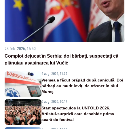
24 feb. 2026, 15:50
Complot dejucat în Serbia: doi bărbați, suspectați că
plănuiau asasinarea lui Vučić
6 aug. 2026, 21:39
Vremea a făcut prăpăd după caniculă. Doi
bărbați au murit loviți de trăsnet în râul
Mureș
6 aug. 2026, 20:17
Start spectaculos la UNTOLD 2026.
Artistul-surpriză care deschide prima
seară de festival