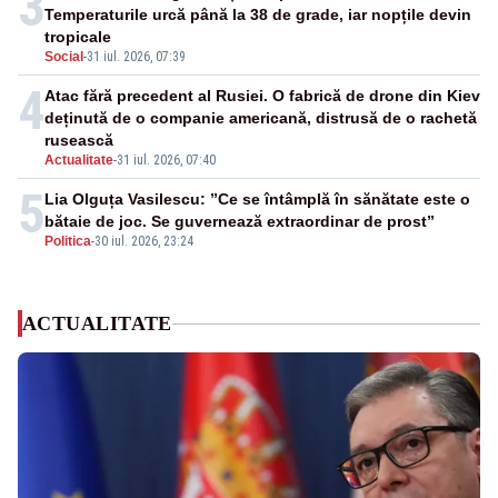
3
Temperaturile urcă până la 38 de grade, iar nopțile devin
tropicale
Social
-
31 iul. 2026, 07:39
4
Atac fără precedent al Rusiei. O fabrică de drone din Kiev
deținută de o companie americană, distrusă de o rachetă
rusească
Actualitate
-
31 iul. 2026, 07:40
5
Lia Olguța Vasilescu: ”Ce se întâmplă în sănătate este o
bătaie de joc. Se guvernează extraordinar de prost”
Politica
-
30 iul. 2026, 23:24
ACTUALITATE