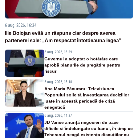
6 aug. 2026, 16:34
Ilie Bolojan evită un răspuns clar despre averea
partenerei sale: „Am respectat întotdeauna legea”
6 aug. 2026, 15:39
Guvernul a adoptat o hotărâre care
aprobă planurile de pregătire pentru
riscuri
6 aug. 2026, 15:18
Ana Maria Păcuraru: Televiziunea
Poporului solicită investigarea deciziilor
luate în această perioadă de criză
enegetică
6 aug. 2026, 11:27
JD Vance anunță negocieri de pace
dificile și îndelungate cu Iranul, în timp ce
Teheranul neagă existența discuțiilor cu