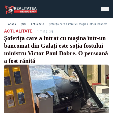
Acasă
Știri
Actualitate
Șoferița care a intrat cu mașina într-un bancomat din Galați este soția fostului ministru Victor Paul Dobre. O persoană a fost rănită
·
ACTUALITATE
1 min citire
Șoferița care a intrat cu mașina într-un
bancomat din Galați este soția fostului
ministru Victor Paul Dobre. O persoană
a fost rănită