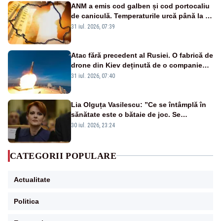
ANM a emis cod galben și cod portocaliu
de caniculă. Temperaturile urcă până la 38
de grade, iar nopțile devin tropicale
31 iul. 2026, 07:39
Atac fără precedent al Rusiei. O fabrică de
drone din Kiev deținută de o companie
americană, distrusă de o rachetă
31 iul. 2026, 07:40
rusească
Lia Olguța Vasilescu: ”Ce se întâmplă în
sănătate este o bătaie de joc. Se
guvernează extraordinar de prost”
30 iul. 2026, 23:24
CATEGORII POPULARE
Actualitate
Politica