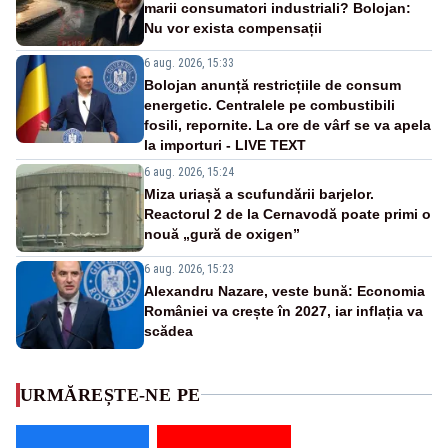
marii consumatori industriali? Bolojan:
Nu vor exista compensații
6 aug. 2026, 15:33
Bolojan anunță restricțiile de consum
energetic. Centralele pe combustibili
fosili, repornite. La ore de vârf se va apela
la importuri - LIVE TEXT
6 aug. 2026, 15:24
Miza uriașă a scufundării barjelor.
Reactorul 2 de la Cernavodă poate primi o
nouă „gură de oxigen”
6 aug. 2026, 15:23
Alexandru Nazare, veste bună: Economia
României va crește în 2027, iar inflația va
scădea
URMĂREȘTE-NE PE