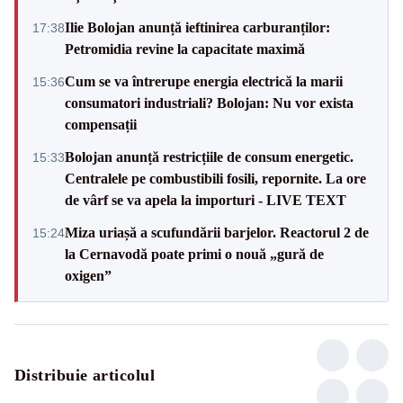
Ilie Bolojan anunță ieftinirea carburanților:
17:38
Petromidia revine la capacitate maximă
Cum se va întrerupe energia electrică la marii
15:36
consumatori industriali? Bolojan: Nu vor exista
compensații
Bolojan anunță restricțiile de consum energetic.
15:33
Centralele pe combustibili fosili, repornite. La ore
de vârf se va apela la importuri - LIVE TEXT
Miza uriașă a scufundării barjelor. Reactorul 2 de
15:24
la Cernavodă poate primi o nouă „gură de
oxigen”
Distribuie articolul