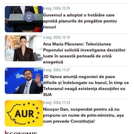
6 aug. 2026, 15:39
Guvernul a adoptat o hotărâre care
aprobă planurile de pregătire pentru
riscuri
6 aug. 2026, 15:18
Ana Maria Păcuraru: Televiziunea
Poporului solicită investigarea deciziilor
luate în această perioadă de criză
enegetică
6 aug. 2026, 11:27
JD Vance anunță negocieri de pace
dificile și îndelungate cu Iranul, în timp ce
Teheranul neagă existența discuțiilor cu
SUA
6 aug. 2026, 11:24
Nicușor Dan, suspendat pentru că nu
propune un nume de prim-ministru, așa
cum prevede Constituția!