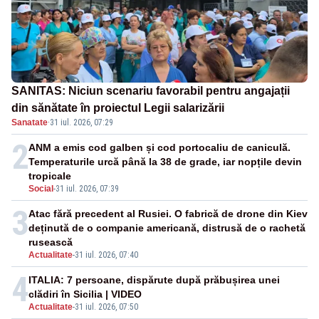
SANITAS: Niciun scenariu favorabil pentru angajații
din sănătate în proiectul Legii salarizării
Sanatate
·
31 iul. 2026, 07:29
2
ANM a emis cod galben și cod portocaliu de caniculă.
Temperaturile urcă până la 38 de grade, iar nopțile devin
tropicale
Social
-
31 iul. 2026, 07:39
3
Atac fără precedent al Rusiei. O fabrică de drone din Kiev
deținută de o companie americană, distrusă de o rachetă
rusească
Actualitate
-
31 iul. 2026, 07:40
4
ITALIA: 7 persoane, dispărute după prăbușirea unei
clădiri în Sicilia | VIDEO
Actualitate
-
31 iul. 2026, 07:50