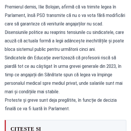
Premierul demis, Ilie Bolojan, afirmă că va trimite legea în
Parlament, însă PSD transmite că nu o va vota fără modificări
care să garanteze că veniturile angajaților nu scad.
Disensiunile politice au reaprins tensiunile cu sindicatele, care
acuză că actuala formă a legii adâncește inechitățile și poate
bloca sistemul public pentru următorii cinci ani.
Sindicatele din Educație avertizează că profesorii riscă să
piardă tot ce au câștigat în urma grevei generale din 2023, în
timp ce angajații din Sănătate spun că legea va împinge
personalul medical spre mediul privat, unde salariile sunt mai
mari și condițiile mai stabile.
Proteste și greve sunt deja pregătite, în funcție de decizia
finală ce va fi luată în Parlament.
CITEȘTE ȘI