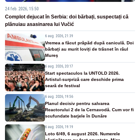
24 feb. 2026, 15:50
Complot dejucat în Serbia: doi bărbați, suspectați că
plănuiau asasinarea lui Vučić
6 aug. 2026, 21:39
Vremea a făcut prăpăd după caniculă. Doi
bărbați au murit loviți de trăsnet în râul
Mureș
6 aug. 2026, 20:17
Start spectaculos la UNTOLD 2026.
Artistul-surpriză care deschide prima
seară de festival
6 aug. 2026, 19:56
Planul decisiv pentru salvarea
Reactorului 2 de la Cernavodă. Cum vor fi
scufundate barjele în Dunăre
6 aug. 2026, 19:19
Loto 6/49, 6 august 2026. Numerele
câștigătoare au fost anunțate. Miza