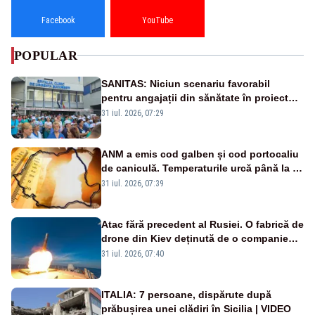
Facebook
YouTube
POPULAR
SANITAS: Niciun scenariu favorabil
pentru angajații din sănătate în proiectul
Legii salarizării
31 iul. 2026, 07:29
ANM a emis cod galben și cod portocaliu
de caniculă. Temperaturile urcă până la 38
de grade, iar nopțile devin tropicale
31 iul. 2026, 07:39
Atac fără precedent al Rusiei. O fabrică de
drone din Kiev deținută de o companie
americană, distrusă de o rachetă
31 iul. 2026, 07:40
rusească
ITALIA: 7 persoane, dispărute după
prăbușirea unei clădiri în Sicilia | VIDEO