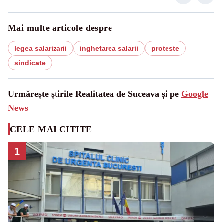
Mai multe articole despre
legea salarizarii
inghetarea salarii
proteste
sindicate
Urmărește știrile Realitatea de Suceava și pe
Google
News
CELE MAI CITITE
1