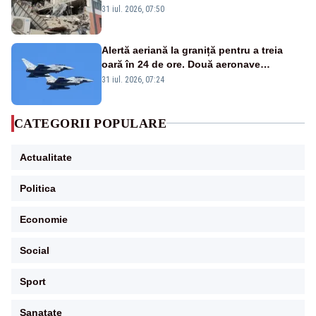
31 iul. 2026, 07:50
Alertă aeriană la graniță pentru a treia
oară în 24 de ore. Două aeronave
Eurofighter britanice au fost ridicate de la
31 iul. 2026, 07:24
sol
CATEGORII POPULARE
Actualitate
Politica
Economie
Social
Sport
Sanatate