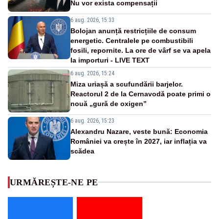
Nu vor exista compensații
6 aug. 2026, 15:33
Bolojan anunță restricțiile de consum
energetic. Centralele pe combustibili
fosili, repornite. La ore de vârf se va apela
la importuri - LIVE TEXT
6 aug. 2026, 15:24
Miza uriașă a scufundării barjelor.
Reactorul 2 de la Cernavodă poate primi o
nouă „gură de oxigen”
6 aug. 2026, 15:23
Alexandru Nazare, veste bună: Economia
României va crește în 2027, iar inflația va
scădea
URMĂREȘTE-NE PE