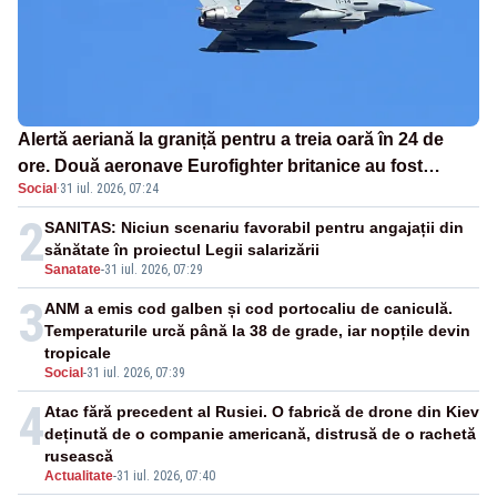
Alertă aeriană la graniță pentru a treia oară în 24 de
ore. Două aeronave Eurofighter britanice au fost
Social
·
31 iul. 2026, 07:24
ridicate de la sol
2
SANITAS: Niciun scenariu favorabil pentru angajații din
sănătate în proiectul Legii salarizării
Sanatate
-
31 iul. 2026, 07:29
3
ANM a emis cod galben și cod portocaliu de caniculă.
Temperaturile urcă până la 38 de grade, iar nopțile devin
tropicale
Social
-
31 iul. 2026, 07:39
4
Atac fără precedent al Rusiei. O fabrică de drone din Kiev
deținută de o companie americană, distrusă de o rachetă
rusească
Actualitate
-
31 iul. 2026, 07:40