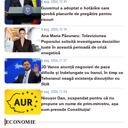
6 aug. 2026, 15:39
Guvernul a adoptat o hotărâre care
aprobă planurile de pregătire pentru
riscuri
6 aug. 2026, 15:18
Ana Maria Păcuraru: Televiziunea
Poporului solicită investigarea deciziilor
luate în această perioadă de criză
enegetică
6 aug. 2026, 11:27
JD Vance anunță negocieri de pace
dificile și îndelungate cu Iranul, în timp ce
Teheranul neagă existența discuțiilor cu
SUA
6 aug. 2026, 11:24
Nicușor Dan, suspendat pentru că nu
propune un nume de prim-ministru, așa
cum prevede Constituția!
ECONOMIE