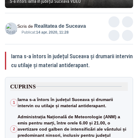
S-a întors iarna în județul Suceava VIDEO
Realitatea de Suceava
Scris de
Publicat:
14 apr. 2020, 11:28
Iarna s-a întors în județul Suceava și drumarii intervin
cu utilaje și material antiderapant.
CUPRINS
Iarna s-a întors în județul Suceava și drumarii
1
intervin cu utilaje și material antiderapant.
Administrația Națională de Meteorologie (ANM) a
emis pentru marți, între orele 6.00 și 21.00, o
avertizare cod galben de intensificări ale vântului și
2
predominant ninsori, inclusiv pentru județul