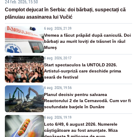
24 feb. 2026, 15:50
Complot dejucat în Serbia: doi bărbați, suspectați că
plănuiau asasinarea lui Vučić
6 aug. 2026, 21:39
Vremea a făcut prăpăd după caniculă. Doi
bărbați au murit loviți de trăsnet în râul
Mureș
6 aug. 2026, 20:17
Start spectaculos la UNTOLD 2026.
Artistul-surpriză care deschide prima
seară de festival
6 aug. 2026, 19:56
Planul decisiv pentru salvarea
Reactorului 2 de la Cernavodă. Cum vor fi
scufundate barjele în Dunăre
6 aug. 2026, 19:19
Loto 6/49, 6 august 2026. Numerele
câștigătoare au fost anunțate. Miza
depășește 9 milioane de euro