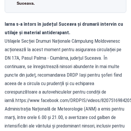
Suceava.
Iarna s-a întors în județul Suceava și drumarii intervin cu
utilaje și material antiderapant.
Utilajele Secției Drumuri Naționale Câmpulung Moldovenesc
acționează la acest moment pentru asigurarea circulației pe
DN 17A, Pasul Palma - Ciumârna, județul Suceava. În
continuare, se înregistrează ninsori abundente în mai multe
puncte din județ, recomandarea DRDP Iași pentru șoferi fiind
aceea de a circula cu prudență și cu echiparea
corespunzătoare a autovehiculelor pentru condiții de
iarnă.https://www.facebook.com/DRDPIS/videos/820751698420
Administrația Națională de Meteorologie (ANM) a emis pentru
marți, între orele 6.00 și 21.00, o avertizare cod galben de
intensificări ale vântului și predominant ninsori, inclusiv pentru