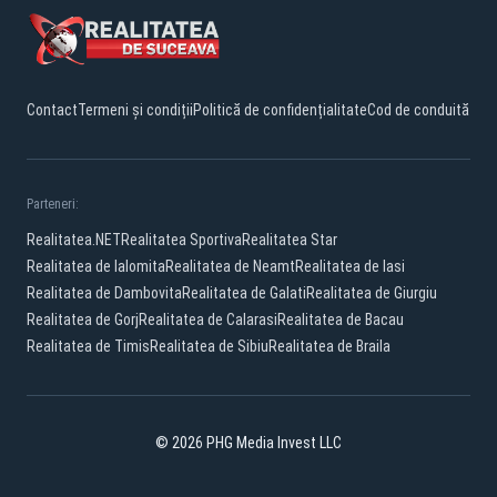
Contact
Termeni și condiții
Politică de confidențialitate
Cod de conduită
Parteneri:
Realitatea.NET
Realitatea Sportiva
Realitatea Star
Realitatea de Ialomita
Realitatea de Neamt
Realitatea de Iasi
Realitatea de Dambovita
Realitatea de Galati
Realitatea de Giurgiu
Realitatea de Gorj
Realitatea de Calarasi
Realitatea de Bacau
Realitatea de Timis
Realitatea de Sibiu
Realitatea de Braila
© 2026 PHG Media Invest LLC
Facebook
YouTube