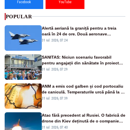
Facebook
YouTube
POPULAR
Alertă aeriană la graniță pentru a treia
oară în 24 de ore. Două aeronave
Eurofighter britanice au fost ridicate de la
31 iul. 2026, 07:24
sol
SANITAS: Niciun scenariu favorabil
pentru angajații din sănătate în proiectul
Legii salarizării
31 iul. 2026, 07:29
ANM a emis cod galben și cod portocaliu
de caniculă. Temperaturile urcă până la 38
de grade, iar nopțile devin tropicale
31 iul. 2026, 07:39
Atac fără precedent al Rusiei. O fabrică de
drone din Kiev deținută de o companie
americană, distrusă de o rachetă
31 iul. 2026, 07:40