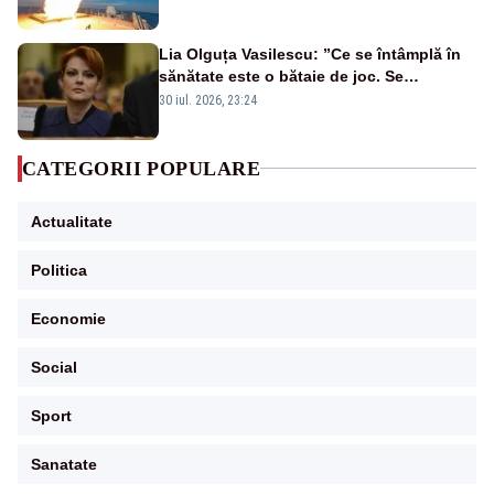
rusească
Lia Olguța Vasilescu: ”Ce se întâmplă în
sănătate este o bătaie de joc. Se
guvernează extraordinar de prost”
30 iul. 2026, 23:24
CATEGORII POPULARE
Actualitate
Politica
Economie
Social
Sport
Sanatate