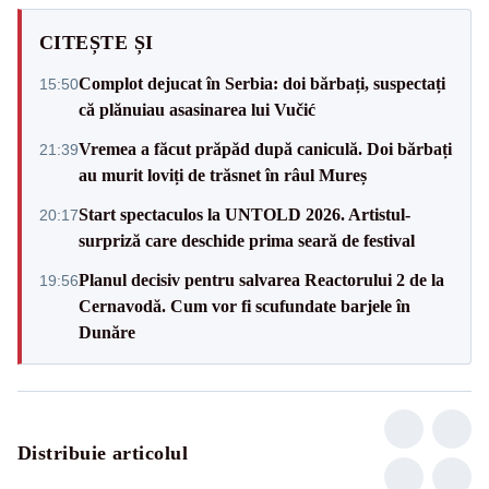
CITEȘTE ȘI
Complot dejucat în Serbia: doi bărbați, suspectați
15:50
că plănuiau asasinarea lui Vučić
Vremea a făcut prăpăd după caniculă. Doi bărbați
21:39
au murit loviți de trăsnet în râul Mureș
Start spectaculos la UNTOLD 2026. Artistul-
20:17
surpriză care deschide prima seară de festival
Planul decisiv pentru salvarea Reactorului 2 de la
19:56
Cernavodă. Cum vor fi scufundate barjele în
Dunăre
Distribuie articolul