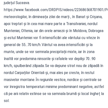
județul Suceava.
https://www.facebook.com/DRDPIS/videos/223686568701901/Pot
meteorologilor, în dimineața zilei de marți , în Banat și Crișana,
apoi treptat și în cea mai mare parte a Transilvaniei, nordul
Munteniei, Oltenia, iar din orele amiezii și în Moldova, Dobrogea
și estul Munteniei vor fi intensificări ale vântului cu viteze în
general de 55…70 km/h.Vântul va avea intensificări și la
munte, unde se vor semnala precipitații mixte, iar în zona
înaltă vor predomina ninsorile și rafalele vor depăşi 70…90
km/h, spulberând zăpada.Se va depune strat nou de zăpadă în
nordul Carpaților Orientali și, mai ales pe creste, în restul
masivelor montane.În regiunile vestice, nordice și centrale se
vor înregistra temperaturi minime predominant negative, astfel
că pe arii relativ extinse se va semnala brumă și local îngheț la
sol.