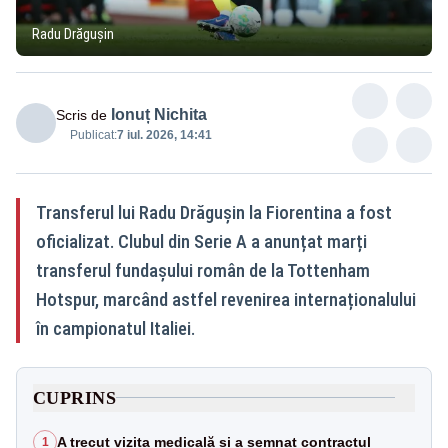
Radu Drăgușin
Ionuț Nichita
Scris de
Publicat:
7 iul. 2026, 14:41
Transferul lui Radu Drăgușin la Fiorentina a fost
oficializat. Clubul din Serie A a anunțat marți
transferul fundașului român de la Tottenham
Hotspur, marcând astfel revenirea internaționalului
în campionatul Italiei.
CUPRINS
A trecut vizita medicală și a semnat contractul
1