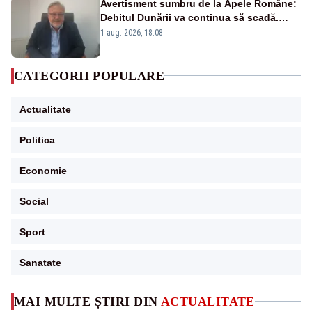
Avertisment sumbru de la Apele Române:
Debitul Dunării va continua să scadă.
Cernavodă s-ar putea închide în 4 zile
1 aug. 2026, 18:08
CATEGORII POPULARE
Actualitate
Politica
Economie
Social
Sport
Sanatate
MAI MULTE ȘTIRI DIN
ACTUALITATE