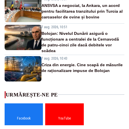
ANSVSA a negociat, la Ankara, un acord
pentru facilitarea tranzitului prin Turcia al
carcaselor de ovine și bovine
7 aug. 2026, 10:51
Bolojan: Nivelul Dunării asigură o
funcționare a centralei de la Cernavodă
de patru-cinci zile dacă debitele vor
scădea
7 aug. 2026, 10:43
Criza din energie. Cine scapă de măsurile
de raționalizare impuse de Bolojan
URMĂREȘTE-NE PE
Facebook
YouTube