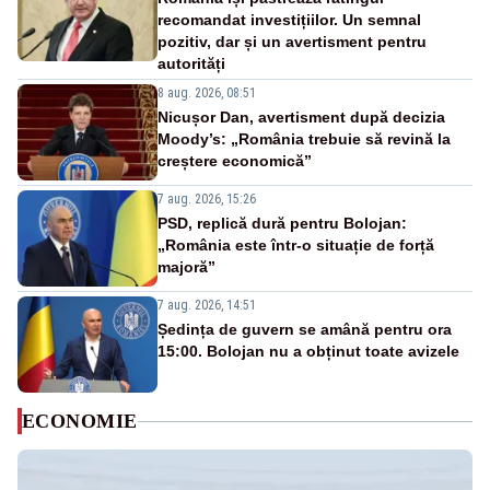
recomandat investițiilor. Un semnal
pozitiv, dar și un avertisment pentru
autorități
8 aug. 2026, 08:51
Nicușor Dan, avertisment după decizia
Moody’s: „România trebuie să revină la
creștere economică”
7 aug. 2026, 15:26
PSD, replică dură pentru Bolojan:
„România este într-o situație de forță
majoră”
7 aug. 2026, 14:51
Ședința de guvern se amână pentru ora
15:00. Bolojan nu a obținut toate avizele
ECONOMIE