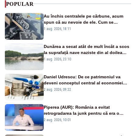
POPULAR
Au închis centralele pe cărbune, acum
spun că au nevoie de ele. Cum se
pasează vina în plină criză energetică
1 aug. 2026, 18:11
Dunărea a secat atât de mult încât a scos
la suprafață nave naziste din al doilea
război mondial
1 aug. 2026, 23:10
Daniel Udrescu: De ce patrimoniul va
deveni conceptul central al economiei
viitoare?
2 aug. 2026, 09:22
Piperea (AUR): România a evitat
retrogradarea la junk pentru că era o
catastrofă pentru bănci și fondurile de
2 aug. 2026, 10:01
pensii