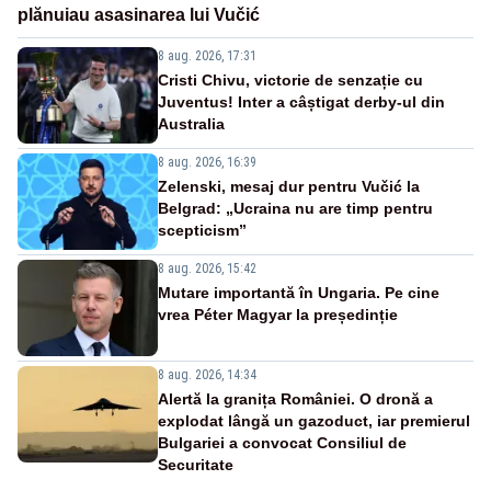
plănuiau asasinarea lui Vučić
8 aug. 2026, 17:31
Cristi Chivu, victorie de senzație cu
Juventus! Inter a câștigat derby-ul din
Australia
8 aug. 2026, 16:39
Zelenski, mesaj dur pentru Vučić la
Belgrad: „Ucraina nu are timp pentru
scepticism”
8 aug. 2026, 15:42
Mutare importantă în Ungaria. Pe cine
vrea Péter Magyar la președinție
8 aug. 2026, 14:34
Alertă la granița României. O dronă a
explodat lângă un gazoduct, iar premierul
Bulgariei a convocat Consiliul de
Securitate