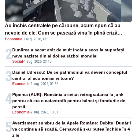
Au închis centralele pe cărbune, acum spun că au
nevoie de ele. Cum se pasează vina în plină criză
Economie
·
1 aug. 2026, 18:11
energetică
2
Dunărea a secat atât de mult încât a scos la suprafață
nave naziste din al doilea război mondial
Social
-
1 aug. 2026, 23:10
3
Daniel Udrescu: De ce patrimoniul va deveni conceptul
central al economiei viitoare?
Economie
-
2 aug. 2026, 09:22
4
Piperea (AUR): România a evitat retrogradarea la junk
pentru că era o catastrofă pentru bănci și fondurile de
pensii
Economie
-
2 aug. 2026, 10:01
5
Avertisment sumbru de la Apele Române: Debitul Dunării
va continua să scadă. Cernavodă s-ar putea închide în 4
zile