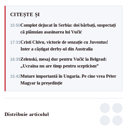
CITEȘTE ȘI
Complot dejucat în Serbia: doi bărbați, suspectați
15:50
că plănuiau asasinarea lui Vučić
Cristi Chivu, victorie de senzație cu Juventus!
17:31
Inter a câștigat derby-ul din Australia
Zelenski, mesaj dur pentru Vučić la Belgrad:
16:39
„Ucraina nu are timp pentru scepticism”
Mutare importantă în Ungaria. Pe cine vrea Péter
15:42
Magyar la președinție
Distribuie articolul