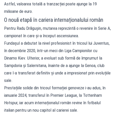
Astfel, valoarea totală a tranzacției poate ajunge la 19
milioane de euro.
O nouă etapă în cariera internaționalului român
Pentru Radu Drăgușin, mutarea reprezintă o revenire în Serie A,
campionat în care și-a început ascensiunea.
Fundașul a debutat la nivel profesionist în tricoul lui Juventus,
în decembrie 2020, într-un meci din Liga Campionilor cu
Dinamo Kiev. Ulterior, a evoluat sub formă de împrumut la
Sampdoria și Salernitana, înainte de a ajunge la Genoa, club
care l-a transferat definitiv și unde a impresionat prin evoluțiile
sale.
Prestațiile solide din tricoul formației genoveze i-au adus, în
ianuarie 2024, transferul în Premier League, la Tottenham
Hotspur, iar acum internaționalul român revine în fotbalul
italian pentru un nou capitol al carierei sale.