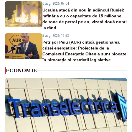
6 aug. 2026, 07:04
Ucraina atacă din nou în adâncul Rusiei:
rafinăria cu o capacitate de 15 milioane
de tone de petrol pe an, vizată două nopți
la rând
5 aug. 2026, 19:53
Petrișor Peiu (AUR) critică gestionarea
crizei energetice: Proiectele de la
Complexul Energetic Oltenia sunt blocate
în birocrație și restricții legislative
ECONOMIE