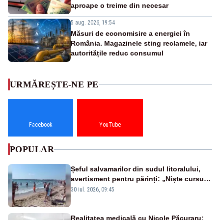
aproape o treime din necesar
5 aug. 2026, 19:54
Măsuri de economisire a energiei în
România. Magazinele sting reclamele, iar
autoritățile reduc consumul
URMĂREȘTE-NE PE
Facebook
YouTube
POPULAR
Șeful salvamarilor din sudul litoralului,
avertisment pentru părinți: „Niște cursuri
de înot la piscină nu sunt suficiente”
30 iul. 2026, 09:45
Realitatea medicală cu Nicole Păcuraru: