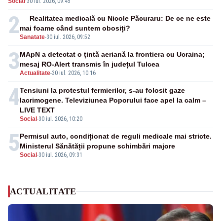
Social
·
30 iul. 2026, 09:45
suficiente”
2
Realitatea medicală cu Nicole Păcuraru: De ce ne este
mai foame când suntem obosiți?
Sanatate
-
30 iul. 2026, 09:52
3
MApN a detectat o țintă aeriană la frontiera cu Ucraina;
mesaj RO-Alert transmis în județul Tulcea
Actualitate
-
30 iul. 2026, 10:16
4
Tensiuni la protestul fermierilor, s-au folosit gaze
lacrimogene. Televiziunea Poporului face apel la calm –
LIVE TEXT
Social
-
30 iul. 2026, 10:20
5
Permisul auto, condiționat de reguli medicale mai stricte.
Ministerul Sănătății propune schimbări majore
Social
-
30 iul. 2026, 09:31
ACTUALITATE