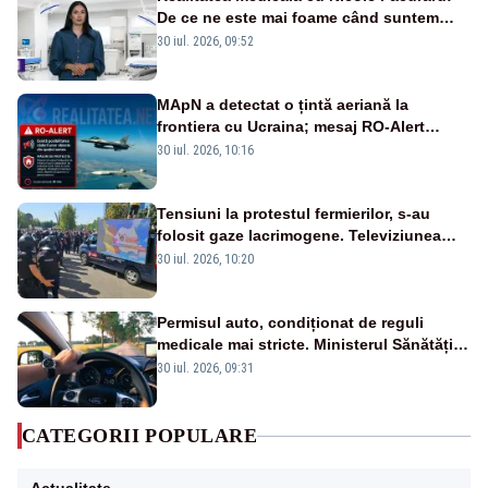
De ce ne este mai foame când suntem
obosiți?
30 iul. 2026, 09:52
MApN a detectat o țintă aeriană la
frontiera cu Ucraina; mesaj RO-Alert
transmis în județul Tulcea
30 iul. 2026, 10:16
Tensiuni la protestul fermierilor, s-au
folosit gaze lacrimogene. Televiziunea
Poporului face apel la calm – LIVE TEXT
30 iul. 2026, 10:20
Permisul auto, condiționat de reguli
medicale mai stricte. Ministerul Sănătății
propune schimbări majore
30 iul. 2026, 09:31
CATEGORII POPULARE