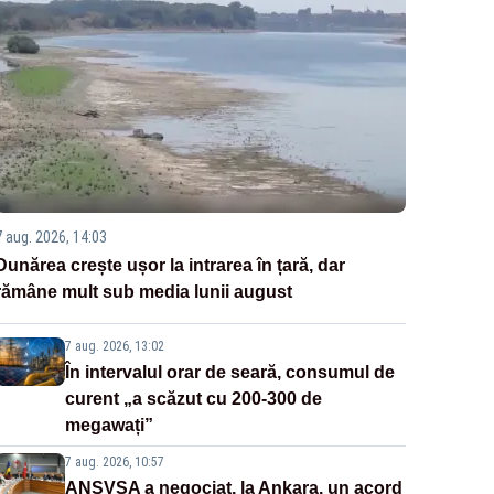
7 aug. 2026, 14:03
Dunărea crește ușor la intrarea în țară, dar
rămâne mult sub media lunii august
7 aug. 2026, 13:02
În intervalul orar de seară, consumul de
curent „a scăzut cu 200-300 de
megawați”
7 aug. 2026, 10:57
ANSVSA a negociat, la Ankara, un acord