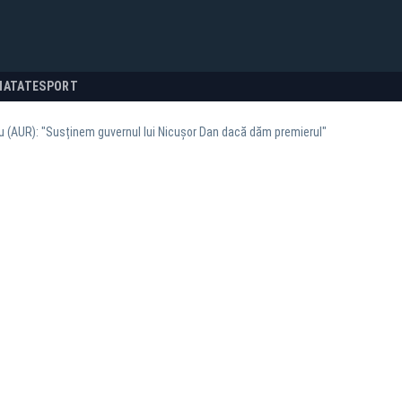
NATATE
SPORT
iu (AUR): "Susținem guvernul lui Nicușor Dan dacă dăm premierul"