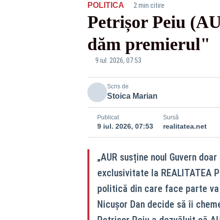
·
POLITICA
2 min citire
Petrișor Peiu (A
dăm premierul"
9 iul. 2026, 07:53
Scris de
Stoica Marian
Publicat
Sursă
9 iul. 2026, 07:53
realitatea.net
„AUR susține noul Guvern doar 
exclusivitate la REALITATEA PL
politică din care face parte va
Nicușor Dan decide să îi cheme