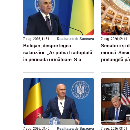
7 aug. 2026, 11:51
Realitatea de Suceava
7 aug. 2026, 09:49
Bolojan, despre legea
Senatorii și 
salarizării: „Ar putea fi adoptată
muncă. Sesiu
în perioada următoare. S-a
prelungită pâ
întârziat depunerea din cauza
legea salariză
unor discursuri iresponsabile în
spaţiul public”
7 aug. 2026, 08:40
Realitatea de Suceava
7 aug. 2026, 08:03