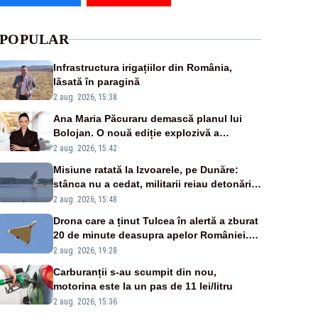
POPULAR
Infrastructura irigațiilor din România,
lăsată în paragină
2 aug. 2026, 15:38
Ana Maria Păcuraru demască planul lui
Bolojan. O nouă ediție explozivă a
emisiunii „Miza Zilei” la Realitatea PLUS
2 aug. 2026, 15:42
Misiune ratată la Izvoarele, pe Dunăre:
stânca nu a cedat, militarii reiau detonările
luni – VIDEO
2 aug. 2026, 15:48
Drona care a ținut Tulcea în alertă a zburat
20 de minute deasupra apelor României.
Au fost ridicate două F-16
2 aug. 2026, 19:28
Carburanții s-au scumpit din nou,
motorina este la un pas de 11 lei/litru
2 aug. 2026, 15:36