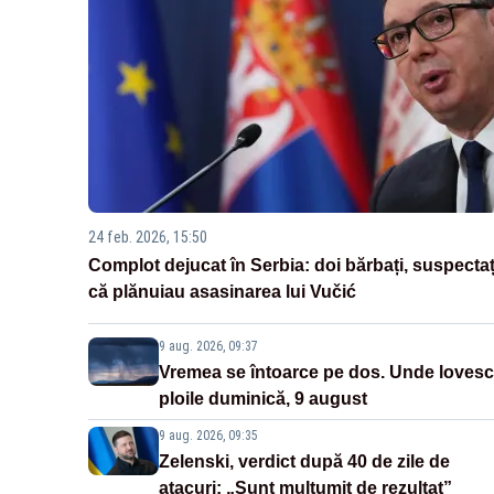
24 feb. 2026, 15:50
Complot dejucat în Serbia: doi bărbați, suspectaț
că plănuiau asasinarea lui Vučić
9 aug. 2026, 09:37
Vremea se întoarce pe dos. Unde lovesc
ploile duminică, 9 august
9 aug. 2026, 09:35
Zelenski, verdict după 40 de zile de
atacuri: „Sunt mulțumit de rezultat”