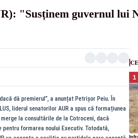
UR): "Susținem guvernul lui 
CE
1
dacă dă premierul”, a anunțat Petrișor Peiu. În
US, liderul senatorilor AUR a spus că formațiunea
 merge la consultările de la Cotroceni, dacă
 pentru formarea noului Executiv. Totodată,
Infr