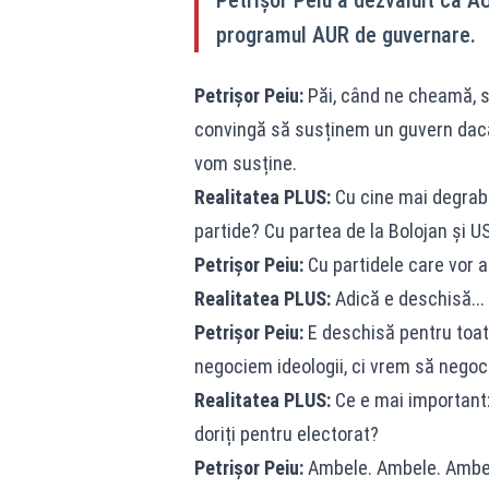
Petrișor Peiu a dezvăluit că A
programul AUR de guvernare.
Petrișor Peiu:
Păi, când ne cheamă, se
convingă să susținem un guvern dacă 
vom susține.
Realitatea PLUS:
Cu cine mai degrab
partide? Cu partea de la Bolojan și 
Petrișor Peiu:
Cu partidele care vor 
Realitatea PLUS:
Adică e deschisă...
Petrișor Peiu:
E deschisă pentru toată
negociem ideologii, ci vrem să negoc
Realitatea PLUS:
Ce e mai important: 
doriți pentru electorat?
Petrișor Peiu:
Ambele. Ambele. Ambele