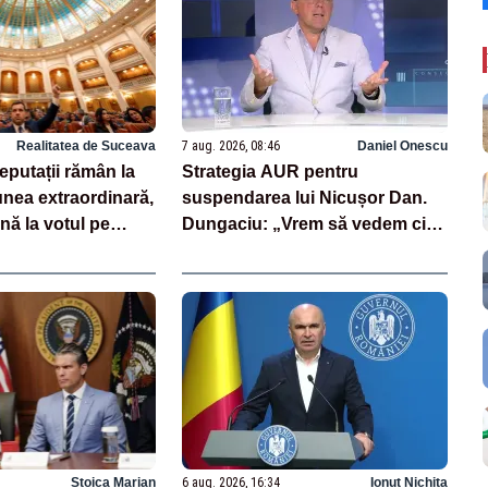
Realitatea de Suceava
7 aug. 2026, 08:46
Daniel Onescu
deputații rămân la
Strategia AUR pentru
nea extraordinară,
suspendarea lui Nicușor Dan.
nă la votul pe
Dungaciu: „Vrem să vedem cine
rii
semnează și cine nu”
Stoica Marian
6 aug. 2026, 16:34
Ionuț Nichita