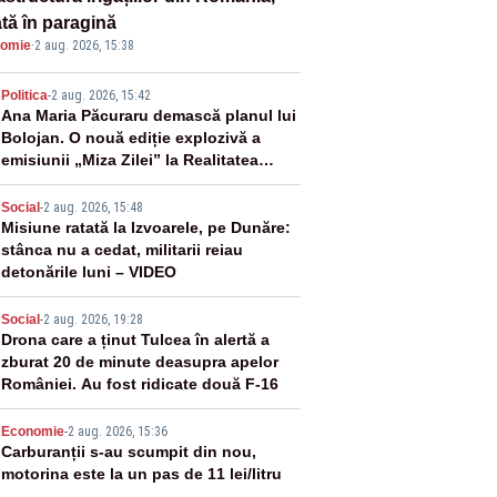
ată în paragină
omie
·
2 aug. 2026, 15:38
2
Politica
-
2 aug. 2026, 15:42
Ana Maria Păcuraru demască planul lui
Bolojan. O nouă ediție explozivă a
emisiunii „Miza Zilei” la Realitatea
PLUS
3
Social
-
2 aug. 2026, 15:48
Misiune ratată la Izvoarele, pe Dunăre:
stânca nu a cedat, militarii reiau
detonările luni – VIDEO
4
Social
-
2 aug. 2026, 19:28
Drona care a ținut Tulcea în alertă a
zburat 20 de minute deasupra apelor
României. Au fost ridicate două F-16
5
Economie
-
2 aug. 2026, 15:36
Carburanții s-au scumpit din nou,
motorina este la un pas de 11 lei/litru