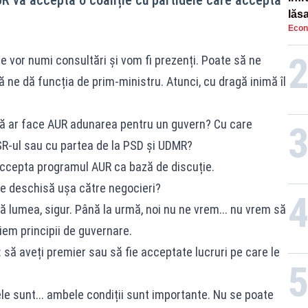
UR va accepta o coaliție cu partidele care acceptă
lăs
Econ
 vor numi consultări și vom fi prezenți. Poate să ne
ne dă funcția de prim-ministru. Atunci, cu dragă inimă îl
ă ar face AUR adunarea pentru un guvern? Cu care
USR-ul sau cu partea de la PSD și UDMR?
accepta programul AUR ca bază de discuție.
 e deschisă ușa către negocieri?
 lumea, sigur. Până la urmă, noi nu ne vrem... nu vrem să
iem principii de guvernare.
să aveți premier sau să fie acceptate lucruri pe care le
 sunt... ambele condiții sunt importante. Nu se poate