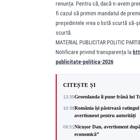
renunța. Pentru că, dacă n-avem prem
fi cazul să primim mandatul de premi
președintele vrea o listă scurtă să-ș
scurtă.
MATERIAL PUBLICITAR POLITIC PART
Notificare privind transparența la
htt
publicitate-politica-2026
CITEȘTE ȘI
Groenlanda îi pune frână lui 
13:35
România își păstrează ratingul 
10:38
avertisment pentru autorități
Nicușor Dan, avertisment după 
08:51
economică”