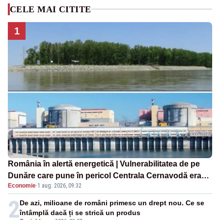
CELE MAI CITITE
1
România în alertă energetică | Vulnerabilitatea de pe
Dunăre care pune în pericol Centrala Cernavodă era
Economie
·
1 aug. 2026, 09:32
cunoscută de pe vremea lui Ceaușescu
2
De azi, milioane de români primesc un drept nou. Ce se
întâmplă dacă ți se strică un produs