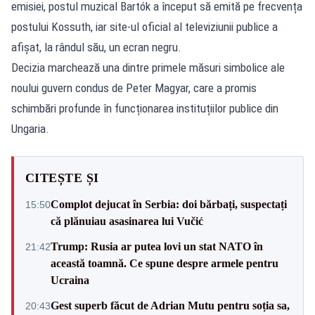
emisiei, postul muzical Bartók a început să emită pe frecvența
postului Kossuth, iar site-ul oficial al televiziunii publice a
afișat, la rândul său, un ecran negru.
Decizia marchează una dintre primele măsuri simbolice ale
noului guvern condus de Peter Magyar, care a promis
schimbări profunde în funcționarea instituțiilor publice din
Ungaria.
CITEȘTE ȘI
Complot dejucat în Serbia: doi bărbați, suspectați
15:50
că plănuiau asasinarea lui Vučić
Trump: Rusia ar putea lovi un stat NATO în
21:42
această toamnă. Ce spune despre armele pentru
Ucraina
Gest superb făcut de Adrian Mutu pentru soția sa,
20:43