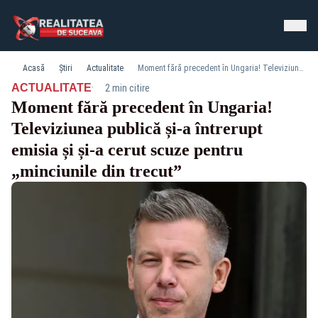
Acasă
Știri
Actualitate
Moment fără precedent în Ungaria! Televiziunea publică și-a întrerupt emisia și și-a cerut scuze pentru „minciunile din trecut”
·
ACTUALITATE
2 min citire
Moment fără precedent în Ungaria!
Televiziunea publică și-a întrerupt
emisia și și-a cerut scuze pentru
„minciunile din trecut”