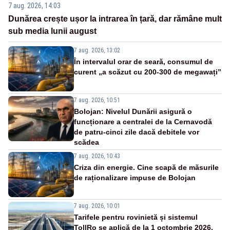
7 aug. 2026, 14:03
Dunărea crește ușor la intrarea în țară, dar rămâne mult
sub media lunii august
7 aug. 2026, 13:02
În intervalul orar de seară, consumul de
curent „a scăzut cu 200-300 de megawați”
7 aug. 2026, 10:51
Bolojan: Nivelul Dunării asigură o
funcționare a centralei de la Cernavodă
de patru-cinci zile dacă debitele vor
scădea
7 aug. 2026, 10:43
Criza din energie. Cine scapă de măsurile
de raționalizare impuse de Bolojan
7 aug. 2026, 10:01
Tarifele pentru rovinietă și sistemul
TollRo se aplică de la 1 octombrie 2026.