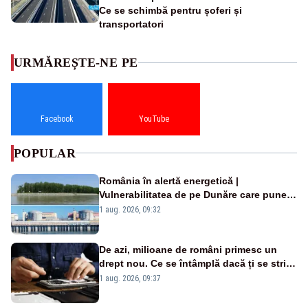
Ce se schimbă pentru șoferi și
transportatori
URMĂREȘTE-NE PE
Facebook
YouTube
POPULAR
România în alertă energetică |
Vulnerabilitatea de pe Dunăre care pune
în pericol Centrala Cernavodă era
1 aug. 2026, 09:32
cunoscută de pe vremea lui Ceaușescu
De azi, milioane de români primesc un
drept nou. Ce se întâmplă dacă ți se strică
un produs
1 aug. 2026, 09:37