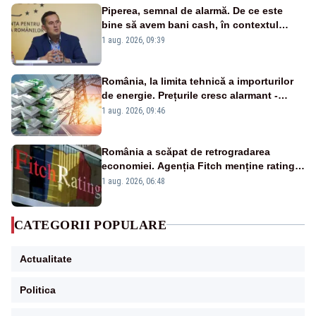
Piperea, semnal de alarmă. De ce este
bine să avem bani cash, în contextul
alertei energetice?
1 aug. 2026, 09:39
România, la limita tehnică a importurilor
de energie. Prețurile cresc alarmant -
Analiză Realitatea Plus
1 aug. 2026, 09:46
România a scăpat de retrogradarea
economiei. Agenția Fitch menține ratingul
„BBB-” cu perspectivă negativă
1 aug. 2026, 06:48
CATEGORII POPULARE
Actualitate
Politica