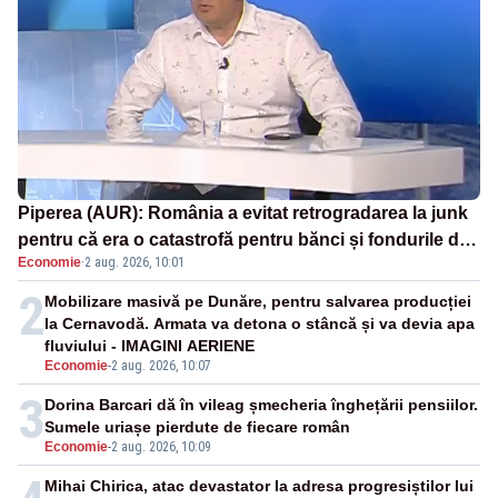
Piperea (AUR): România a evitat retrogradarea la junk
pentru că era o catastrofă pentru bănci și fondurile de
Economie
·
2 aug. 2026, 10:01
pensii
2
Mobilizare masivă pe Dunăre, pentru salvarea producției
la Cernavodă. Armata va detona o stâncă și va devia apa
fluviului - IMAGINI AERIENE
Economie
-
2 aug. 2026, 10:07
3
Dorina Barcari dă în vileag șmecheria înghețării pensiilor.
Sumele uriașe pierdute de fiecare român
Economie
-
2 aug. 2026, 10:09
Mihai Chirica, atac devastator la adresa progresiștilor lui