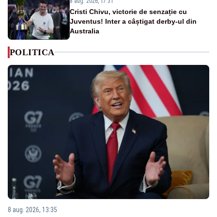
8 aug. 2026, 17:31
Cristi Chivu, victorie de senzație cu
Juventus! Inter a câștigat derby-ul din
Australia
POLITICA
8 aug. 2026, 13:35