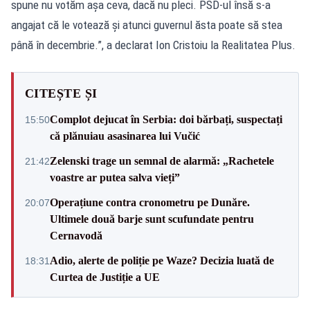
spune nu votăm așa ceva, dacă nu pleci. PSD-ul însă s-a
angajat că le votează și atunci guvernul ăsta poate să stea
până în decembrie.”, a declarat Ion Cristoiu la Realitatea Plus.
CITEȘTE ȘI
Complot dejucat în Serbia: doi bărbați, suspectați
15:50
că plănuiau asasinarea lui Vučić
Zelenski trage un semnal de alarmă: „Rachetele
21:42
voastre ar putea salva vieți”
Operațiune contra cronometru pe Dunăre.
20:07
Ultimele două barje sunt scufundate pentru
Cernavodă
Adio, alerte de poliție pe Waze? Decizia luată de
18:31
Curtea de Justiție a UE