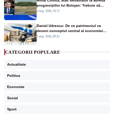
Mihai Chirica, atac devastator la adresa
progresiștilor lui Bolojan: Trebuie să
protejăm și natura, dar nu șținem omaneii
2 aug. 2026, 10:12
în stare permanentă de alertă
Daniel Udrescu: De ce patrimoniul va
deveni conceptul central al economiei
viitoare?
2 aug. 2026, 09:22
CATEGORII POPULARE
Actualitate
Politica
Economie
Social
Sport