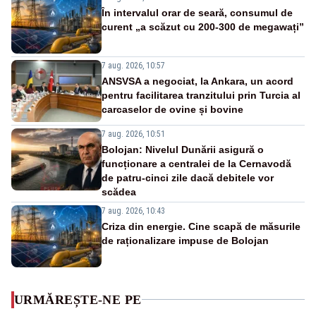
În intervalul orar de seară, consumul de
curent „a scăzut cu 200-300 de megawați”
7 aug. 2026, 10:57
ANSVSA a negociat, la Ankara, un acord
pentru facilitarea tranzitului prin Turcia al
carcaselor de ovine și bovine
7 aug. 2026, 10:51
Bolojan: Nivelul Dunării asigură o
funcționare a centralei de la Cernavodă
de patru-cinci zile dacă debitele vor
scădea
7 aug. 2026, 10:43
Criza din energie. Cine scapă de măsurile
de raționalizare impuse de Bolojan
URMĂREȘTE-NE PE