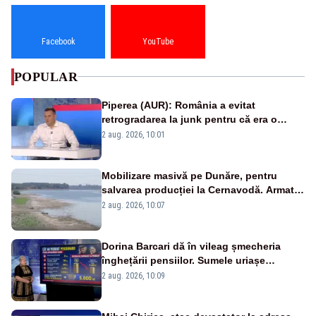
Facebook
YouTube
POPULAR
Piperea (AUR): România a evitat
retrogradarea la junk pentru că era o
catastrofă pentru bănci și fondurile de
2 aug. 2026, 10:01
pensii
Mobilizare masivă pe Dunăre, pentru
salvarea producției la Cernavodă. Armata
va detona o stâncă și va devia apa
2 aug. 2026, 10:07
fluviului - IMAGINI AERIENE
Dorina Barcari dă în vileag șmecheria
înghețării pensiilor. Sumele uriașe
pierdute de fiecare român
2 aug. 2026, 10:09