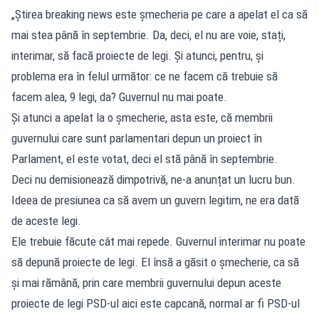
„Știrea breaking news este șmecheria pe care a apelat el ca să
mai stea până în septembrie. Da, deci, el nu are voie, stați,
interimar, să facă proiecte de legi. Și atunci, pentru, și
problema era în felul următor: ce ne facem că trebuie să
facem alea, 9 legi, da? Guvernul nu mai poate.
Și atunci a apelat la o șmecherie, asta este, că membrii
guvernului care sunt parlamentari depun un proiect în
Parlament, el este votat, deci el stă până în septembrie.
Deci nu demisionează dimpotrivă, ne-a anunțat un lucru bun.
Ideea de presiunea ca să avem un guvern legitim, ne era dată
de aceste legi.
Ele trebuie făcute cât mai repede. Guvernul interimar nu poate
să depună proiecte de legi. El însă a găsit o șmecherie, ca să
și mai rămână, prin care membrii guvernului depun aceste
proiecte de legi PSD-ul aici este capcană, normal ar fi PSD-ul