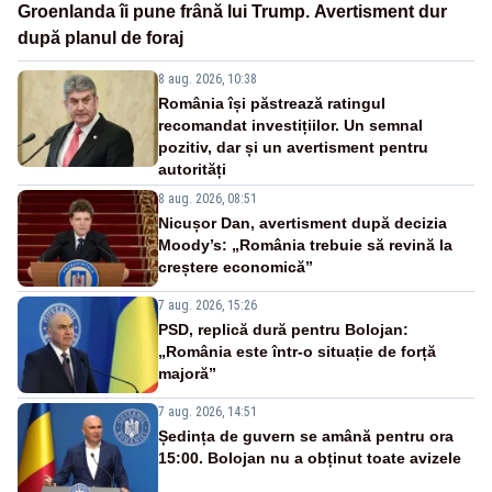
Groenlanda îi pune frână lui Trump. Avertisment dur
după planul de foraj
8 aug. 2026, 10:38
România își păstrează ratingul
recomandat investițiilor. Un semnal
pozitiv, dar și un avertisment pentru
autorități
8 aug. 2026, 08:51
Nicușor Dan, avertisment după decizia
Moody’s: „România trebuie să revină la
creștere economică”
7 aug. 2026, 15:26
PSD, replică dură pentru Bolojan:
„România este într-o situație de forță
majoră”
7 aug. 2026, 14:51
Ședința de guvern se amână pentru ora
15:00. Bolojan nu a obținut toate avizele