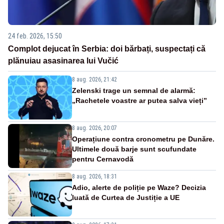
24 feb. 2026, 15:50
Complot dejucat în Serbia: doi bărbați, suspectați că
plănuiau asasinarea lui Vučić
8 aug. 2026, 21:42
Zelenski trage un semnal de alarmă:
„Rachetele voastre ar putea salva vieți”
8 aug. 2026, 20:07
Operațiune contra cronometru pe Dunăre.
Ultimele două barje sunt scufundate
pentru Cernavodă
8 aug. 2026, 18:31
Adio, alerte de poliție pe Waze? Decizia
luată de Curtea de Justiție a UE