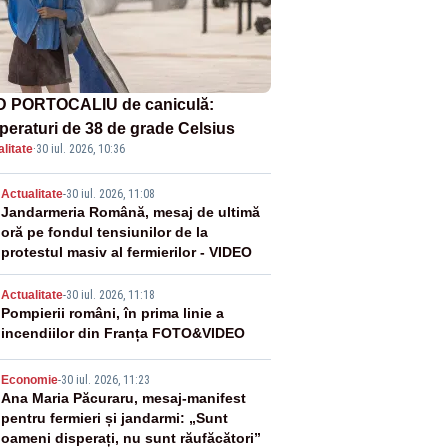
 PORTOCALIU de caniculă:
peraturi de 38 de grade Celsius
litate
·
30 iul. 2026, 10:36
2
Actualitate
-
30 iul. 2026, 11:08
Jandarmeria Română, mesaj de ultimă
oră pe fondul tensiunilor de la
protestul masiv al fermierilor - VIDEO
3
Actualitate
-
30 iul. 2026, 11:18
Pompierii români, în prima linie a
incendiilor din Franța FOTO&VIDEO
4
Economie
-
30 iul. 2026, 11:23
Ana Maria Păcuraru, mesaj-manifest
pentru fermieri și jandarmi: „Sunt
oameni disperați, nu sunt răufăcători”