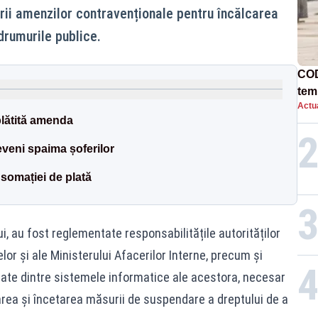
rii amenzilor contravenționale pentru încălcarea
drumurile publice.
COD
tem
Actua
plătită amenda
eveni spaima șoferilor
 somației de plată
i, au fost reglementate responsabilitățile autorităților
elor și ale Ministerului Afacerilor Interne, precum și
e dintre sistemele informatice ale acestora, necesar
area și încetarea măsurii de suspendare a dreptului de a