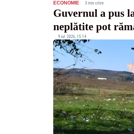
·
ECONOMIE
3 min citire
Guvernul a pus la
neplătite pot ră
9 iul. 2026, 15:14