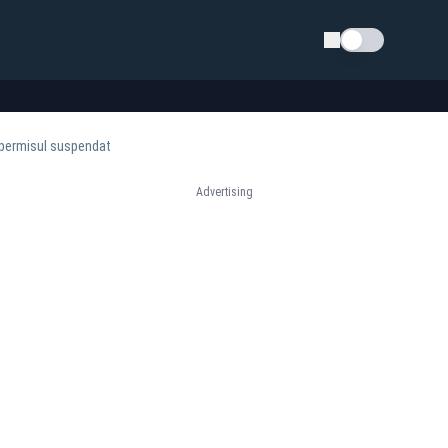
Schimba tema
 permisul suspendat
Advertising