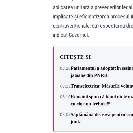
aplicarea unitară a prevederilor legale
implicate și eficientizarea procesulu
contravenționale, cu respectarea drept
indicat Guvernul.
CITEȘTE ȘI
Parlamentul a adoptat în sesiun
08:28
jaloane din PNRR
Transelectrica: Măsurile volun
08:22
Românii spun că banii nu le ma
08:10
cu cine nu trebuie!”
Săptămână decisivă pentru ec
08:07
junk