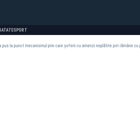
NATATE
SPORT
a pus la punct mecanismul prin care șoferii cu amenzi neplătite pot rămâne cu