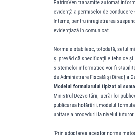
PatrimVen transmite automat informa
evidență a permiselor de conducere și
Interne, pentru înregistrarea suspend
evidențiază în comunicat.
Normele stabilesc, totodată, setul m
și prevăd că specificațiile tehnice și
sistemelor informatice vor fi stabili
de Administrare Fiscală și Direcția 
Modelul formularului tipizat al soma
Ministrul Dezvoltării, lucrărilor publi
publicarea hotărârii, modelul formularu
unitare a procedurii la nivelul tuturor
'Prin adoptarea acestor norme metod