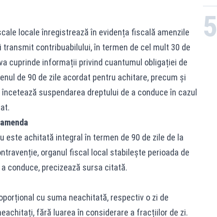
iscale locale înregistrează în evidența fiscală amenzile
 transmit contribuabilului, în termen de cel mult 30 de
va cuprinde informații privind cuantumul obligației de
nul de 90 de zile acordat pentru achitare, precum și
re încetează suspendarea dreptului de a conduce în cazul
at.
ă amenda
nu este achitată integral în termen de 90 de zile de la
travenție, organul fiscal local stabilește perioada de
 a conduce, precizează sursa citată.
oporțional cu suma neachitată, respectiv o zi de
achitați, fără luarea în considerare a fracțiilor de zi.