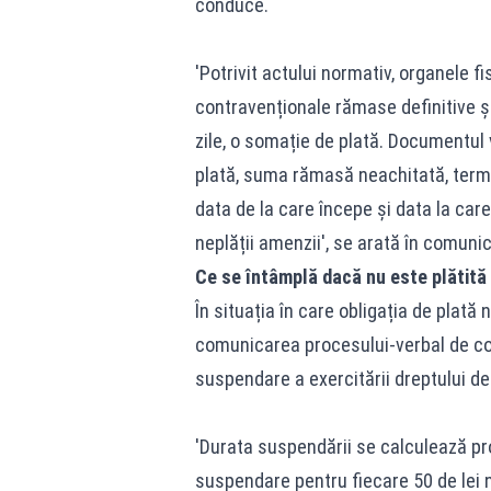
conduce.
'Potrivit actului normativ, organele f
contravenționale rămase definitive și
zile, o somație de plată. Documentul 
plată, suma rămasă neachitată, terme
data de la care începe și data la ca
neplății amenzii', se arată în comunic
Ce se întâmplă dacă nu este plătit
În situația în care obligația de plată 
comunicarea procesului-verbal de con
suspendare a exercitării dreptului de
'Durata suspendării se calculează pr
suspendare pentru fiecare 50 de lei ne