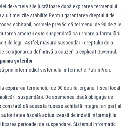
ei de-a treia zile lucrătoare după expirarea termenului
0 a ultimei zile stabilite.Pentru garantarea dreptului de
 proces echitabil, normele prevăd că termenul de 90 de zile
cutarea amenzii este suspendată ca urmare a formulării
dițiile legii. Astfel, măsura suspendării dreptului de a
e soluționarea definitivă a cauzei', a explicat Guvernul.
paima șoferilor
ză prin intermediul sistemului informatic PatrimVen.
la expirarea termenului de 90 de zile, organul fiscal local
aplicării suspendării. De asemenea, dacă obligația de
e constată că aceasta fusese achitată integral ori parțial
 autoritatea fiscală actualizează de îndată informațiile
ificarea perioadei de suspendare. Sistemul informatic