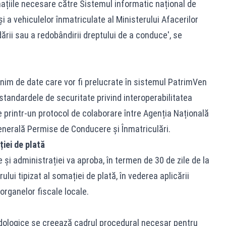
țiile necesare către Sistemul informatic național de
 a vehiculelor înmatriculate al Ministerului Afacerilor
ării sau a redobândirii dreptului de a conduce', se
inim de date care vor fi prelucrate în sistemul PatrimVen
 standardele de securitate privind interoperabilitatea
te printr-un protocol de colaborare între Agenția Națională
Generală Permise de Conducere și Înmatriculări.
ției de plată
ce și administrației va aproba, în termen de 30 de zile de la
lui tipizat al somației de plată, în vederea aplicării
 organelor fiscale locale.
ologice se creează cadrul procedural necesar pentru