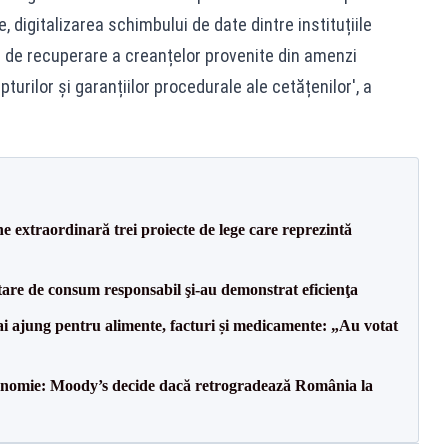
, digitalizarea schimbului de date dintre instituțiile
i de recuperare a creanțelor provenite din amenzi
urilor și garanțiilor procedurale ale cetățenilor', a
e extraordinară trei proiecte de lege care reprezintă
tare de consum responsabil şi-au demonstrat eficienţa
i ajung pentru alimente, facturi și medicamente: „Au votat
onomie: Moody’s decide dacă retrogradează România la