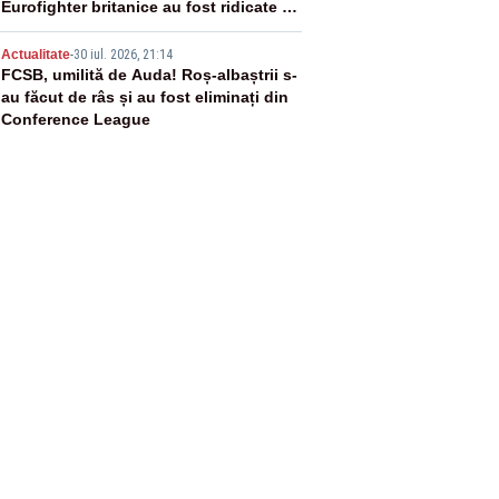
Eurofighter britanice au fost ridicate de
la sol
5
Actualitate
-
30 iul. 2026, 21:14
FCSB, umilită de Auda! Roș-albaștrii s-
au făcut de râs și au fost eliminați din
Conference League