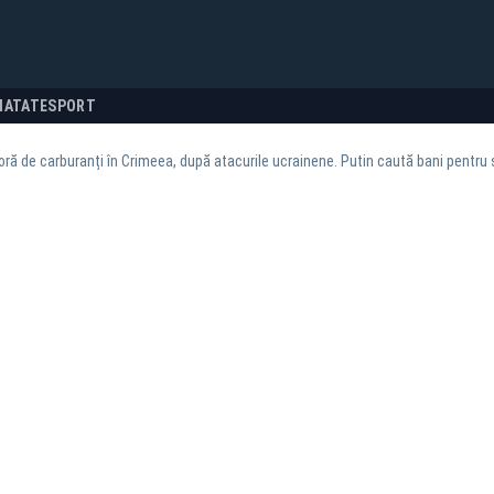
NATATE
SPORT
oră de carburanți în Crimeea, după atacurile ucrainene. Putin caută bani pentru 