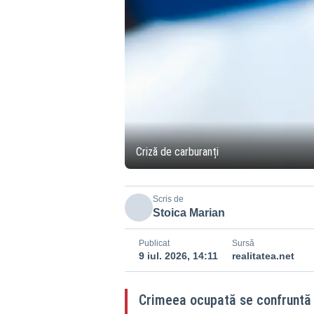
Criză de carburanți
Scris de
Stoica Marian
Publicat
Sursă
9 iul. 2026, 14:11
realitatea.net
Crimeea ocupată se confruntă c