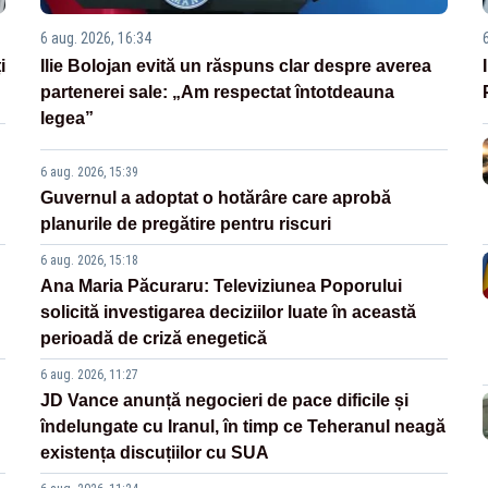
6 aug. 2026, 16:34
i
Ilie Bolojan evită un răspuns clar despre averea
partenerei sale: „Am respectat întotdeauna
legea”
6 aug. 2026, 15:39
Guvernul a adoptat o hotărâre care aprobă
planurile de pregătire pentru riscuri
6 aug. 2026, 15:18
Ana Maria Păcuraru: Televiziunea Poporului
solicită investigarea deciziilor luate în această
perioadă de criză enegetică
6 aug. 2026, 11:27
JD Vance anunță negocieri de pace dificile și
îndelungate cu Iranul, în timp ce Teheranul neagă
existența discuțiilor cu SUA