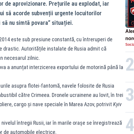
r de aprovizionare. Prețurile au explodat, iar
ui să acorde subvenții urgente locuitorilor
i să nu simtă povara” situației.
Aler
nor
2014 este sub presiune constantă, cu întreruperi de
Socia
de 
e drastic. Autoritățile instalate de Rusia admit că
n necesarul zilnic.
ova a anunțat interzicerea exportului de motorină până la
curile asupra flotei‑fantomă, navele folosite de Rusia
ustibil către Crimeea. Dronele ucrainene au lovit, în trei
oliere, cargo și nave speciale în Marea Azov, potrivit
Kyiv
nivelul întregii Rusii, iar în marile orașe se înregistrează
r de automobile electrice.