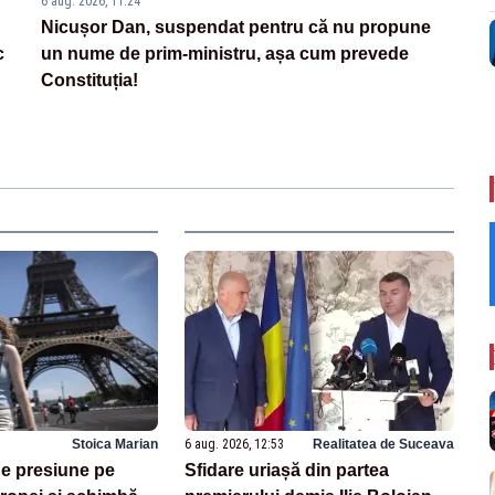
6 aug. 2026, 11:24
Nicușor Dan, suspendat pentru că nu propune
c
un nume de prim-ministru, așa cum prevede
Constituția!
Stoica Marian
6 aug. 2026, 12:53
Realitatea de Suceava
e presiune pe
Sfidare uriașă din partea