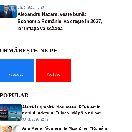
6 aug. 2026, 15:23
Alexandru Nazare, veste bună:
Economia României va crește în 2027,
iar inflația va scădea
URMĂREȘTE-NE PE
Facebook
YouTube
POPULAR
Alertă la graniță. Nou mesaj RO-Alert în
nordul județului Tulcea. MApN a ridicat de
la sol două avioane F-16
30 iul. 2026, 22:12
Ana Maria Păcuraru, la Miza Zilei: ”Românii