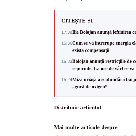
CITEȘTE ȘI
Ilie Bolojan anunță ieftinirea 
17:38
Cum se va întrerupe energia el
15:36
exista compensații
Bolojan anunță restricțiile de c
15:33
repornite. La ore de vârf se v
Miza uriașă a scufundării barj
15:24
„gură de oxigen”
Distribuie articolul
Mai multe articole despre