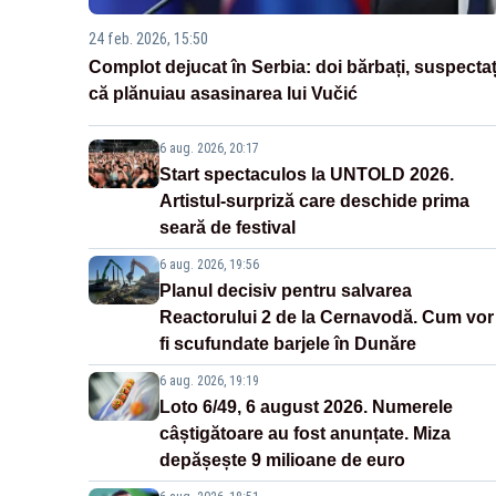
24 feb. 2026, 15:50
Complot dejucat în Serbia: doi bărbați, suspectaț
că plănuiau asasinarea lui Vučić
6 aug. 2026, 20:17
Start spectaculos la UNTOLD 2026.
Artistul-surpriză care deschide prima
seară de festival
6 aug. 2026, 19:56
Planul decisiv pentru salvarea
Reactorului 2 de la Cernavodă. Cum vor
fi scufundate barjele în Dunăre
6 aug. 2026, 19:19
Loto 6/49, 6 august 2026. Numerele
câștigătoare au fost anunțate. Miza
depășește 9 milioane de euro