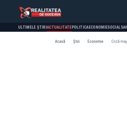
ULTIMELE ȘTIRI
ACTUALITATE
POLITICA
ECONOMIE
SOCIAL
SA
Acasă
Știri
Economie
Criză maj