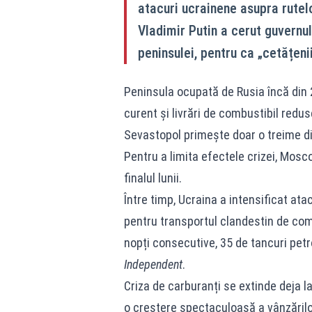
atacuri ucrainene asupra rutelo
Vladimir Putin a cerut guvernul
peninsulei, pentru ca „cetățeni
Peninsula ocupată de Rusia încă din 
curent și livrări de combustibil redus
Sevastopol primește doar o treime di
Pentru a limita efectele crizei, Mosc
finalul lunii.
Între timp, Ucraina a intensificat ata
pentru transportul clandestin de comb
nopți consecutive, 35 de tancuri petr
Independent
.
Criza de carburanți se extinde deja la 
o creștere spectaculoasă a vânzărilo