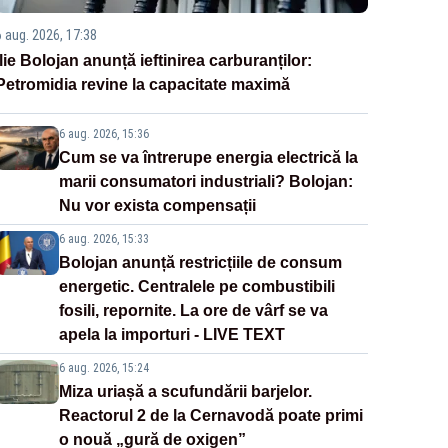
6 aug. 2026, 17:38
Ilie Bolojan anunță ieftinirea carburanților:
Petromidia revine la capacitate maximă
6 aug. 2026, 15:36
Cum se va întrerupe energia electrică la
marii consumatori industriali? Bolojan:
Nu vor exista compensații
6 aug. 2026, 15:33
Bolojan anunță restricțiile de consum
energetic. Centralele pe combustibili
fosili, repornite. La ore de vârf se va
apela la importuri - LIVE TEXT
6 aug. 2026, 15:24
Miza uriașă a scufundării barjelor.
Reactorul 2 de la Cernavodă poate primi
o nouă „gură de oxigen”