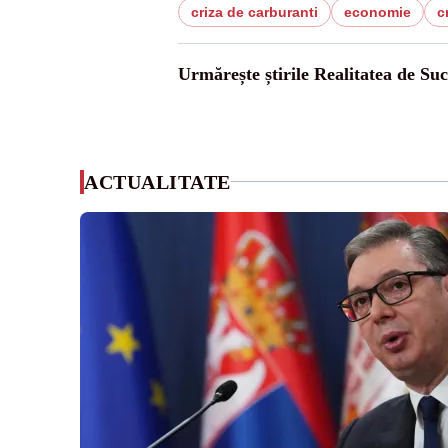
criza de carburanti
economie
c
Urmărește știrile Realitatea de Su
ACTUALITATE