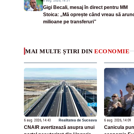
6 aug. 2026, 18:51
Gigi Becali, mesaj în direct pentru MM
Stoica: „Mă oprește când vreau să arun
milioane pe transferuri”
MAI MULTE ȘTIRI DIN
ECONOMIE
6 aug. 2026, 14:43
Realitatea de Suceava
6 aug. 2026, 14:09
CNAIR avertizează asupra unui
Canicula pun