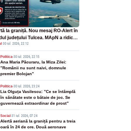
tă la graniță. Nou mesaj RO-Alert în
dul județului Tulcea. MApN a ridicat
l
·
30 iul. 2026, 22:12
la sol două avioane F-16
2
Politica
-
30 iul. 2026, 22:15
Ana Maria Păcuraru, la Miza Zilei:
”Românii nu sunt naivi, domnule
premier Bolojan”
3
Politica
-
30 iul. 2026, 23:24
Lia Olguța Vasilescu: ”Ce se întâmplă
în sănătate este o bătaie de joc. Se
guvernează extraordinar de prost”
4
Social
-
31 iul. 2026, 07:24
Alertă aeriană la graniță pentru a treia
oară în 24 de ore. Două aeronave