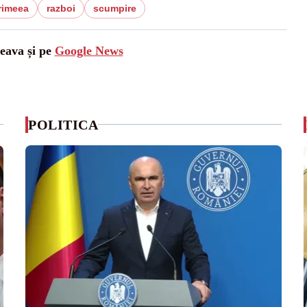
rimeea
razboi
scumpire
ceava și pe
Google News
POLITICA