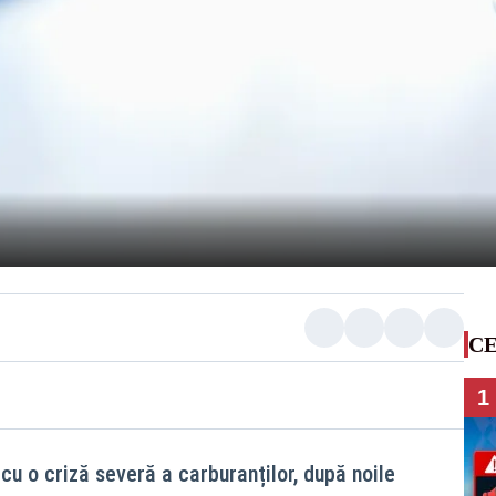
CE
1
u o criză severă a carburanților, după noile